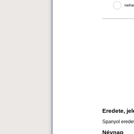
nehe
Eredete, je
Spanyol eredetű
Névnap