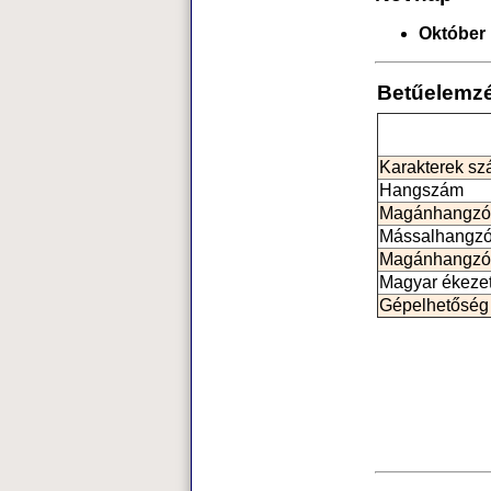
Október 
Betűelemz
Karakterek s
Hangszám
Magánhangzó
Mássalhangz
Magánhangzó
Magyar ékeze
Gépelhetőség