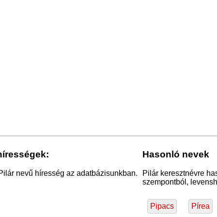
hírességek:
Hasonló nevek
Pilár nevű híresség az adatbázisunkban.
Pilár keresztnévre ha
szempontból, levensht
Pipacs
Pírea