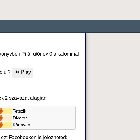
nkönyvben Pilár utónév 0 alkalommal
olul?
ek
2
szavazat alapján:
Tetszik
.
Divatos
.
Könnyen
.
, ezt Facebookon is jelezheted: