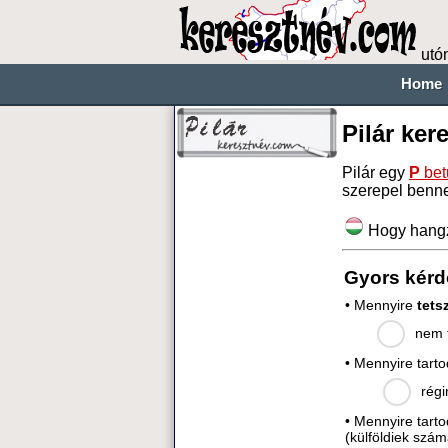
utó
Home
Pilár ker
Pilár egy
P
bet
szerepel benn
Hogy hang
Gyors kérd
• Mennyire
tets
nem t
• Mennyire tart
régi
• Mennyire tart
(külföldiek szám