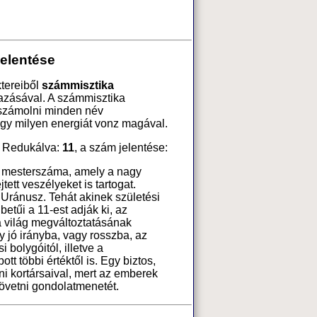
jelentése
ktereiből
számmisztika
azásával. A számmisztika
 számolni minden név
ogy milyen energiát vonz magával.
. Redukálva:
11
, a szám jelentése:
 mesterszáma, amely a nagy
tett veszélyeket is tartogat.
Uránusz. Tehát akinek születési
etűi a 11-est adják ki, az
a világ megváltoztatásának
 jó irányba, vagy rosszba, az
 bolygóitól, illetve a
tt többi értéktől is. Egy biztos,
ni kortársaival, mert az emberek
övetni gondolatmenetét.