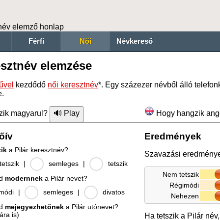
név elemző honlap
Férfi
Női
Névkereső
esztnév elemzése
űvel
kezdődő
női keresztnév
*. Egy százezer névből álló telefo
e.
zik magyarul?
Hogy hangzik ang
őív
Eredmények
zik
a Pilár keresztnév?
Szavazási eredmény
etszik
|
semleges
|
tetszik
Nem tetszik
od
modernnek
a Pilár nevet?
Régimódi
módi
|
semleges
|
divatos
Nehezen
od
mejegyezhetőnek
a Pilár utónevet?
ára is)
Ha tetszik a Pilár név