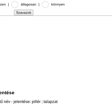
zen
|
átlagosan
|
könnyen
lentése
 név - jelentése: pillér ; talapzat