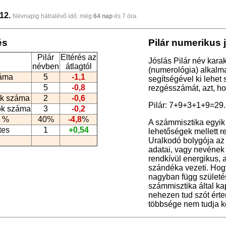
12.
Névnapig hátralévő idő: még
64 nap
és 7 óra.
és
Pilár numerikus 
Pilár
Eltérés az
Jóslás Pilár név kara
névben
átlagtól
(numerológia
) alkalm
záma
5
-1,1
segítségével ki lehet
5
-0,8
rezgésszámát, azt, h
k száma
2
-0,6
Pilár: 7+9+3+1+9=29
ók száma
3
-0,2
 %
40%
-4,8
%
A számmisztika egyik
tes
1
+0,54
lehetőségek mellett rej
Uralkodó bolygója az 
adatai, vagy nevének b
rendkívül energikus, 
szándéka vezeti. Hogy
nagyban függ születési
számmisztika által kapo
nehezen tud szót érte
többsége nem tudja k