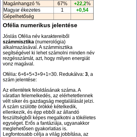
Magánhangzó %
67%
+22,2
%
Magyar ékezetes
1
+0,54
Gépelhetőség
Ofélia numerikus jelentése
Jóslás Ofélia név karaktereiből
számmisztika
(numerológia
)
alkalmazásával. A számmisztika
segítségével ki lehet számolni minden név
rezgésszámát, azt, hogy milyen energiát
vonz magával.
Ofélia: 6+6+5+3+9+1=30. Redukálva:
3
, a
szám jelentése:
Az ellentétek feloldásának száma. A
váratlan felemelkedés, az elérhetetlennek
vélt siker és gazdagság megtalálását jelzi.
A szám szülötte örökké kételkedik,
ellenkezik, és épp ebből az állandó
feszültségből képes megalkotni a tökéletes
egységet. Erős a fantáziája, ugyanakkor
meglehetősen gyakorlatias is.
Legfontosabb célja a világ jobbítása, az