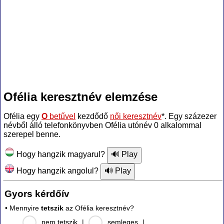
Ofélia keresztnév elemzése
Ofélia egy
O
betűvel
kezdődő
női keresztnév
*. Egy százezer
névből álló telefonkönyvben Ofélia utónév 0 alkalommal
szerepel benne.
Hogy hangzik magyarul?
Hogy hangzik angolul?
Gyors kérdőív
• Mennyire
tetszik
az Ofélia keresztnév?
nem tetszik
|
semleges
|