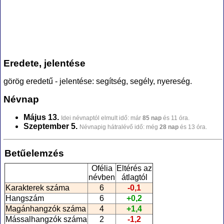
Eredete, jelentése
görög eredetű - jelentése: segítség, segély, nyereség.
Névnap
Május 13.
Idei névnaptól elmult idő: már
85 nap
és 11 óra.
Szeptember 5.
Névnapig hátralévő idő: még
28 nap
és 13 óra.
Betűelemzés
Ofélia
Eltérés az
névben
átlagtól
Karakterek száma
6
-0,1
Hangszám
6
+0,2
Magánhangzók száma
4
+1,4
Mássalhangzók száma
2
-1,2