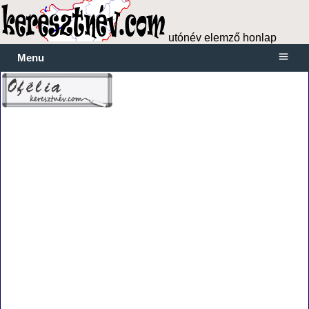
utónév elemző honlap
Menu