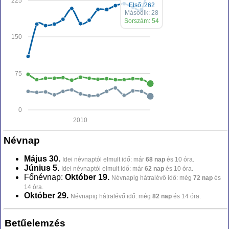
225
Első: 262
Második: 28
Sorszám: 54
150
75
0
2010
Névnap
Május 30.
Idei névnaptól elmult idő: már
68 nap
és 10 óra.
Június 5.
Idei névnaptól elmult idő: már
62 nap
és 10 óra.
Főnévnap:
Október 19.
Névnapig hátralévő idő: még
72 nap
és
14 óra.
Október 29.
Névnapig hátralévő idő: még
82 nap
és 14 óra.
Betűelemzés