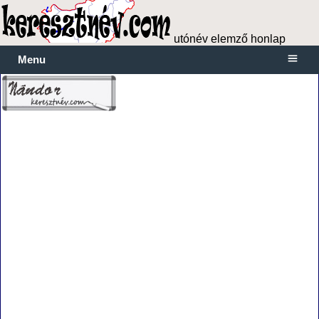
utónév elemző honlap
Menu