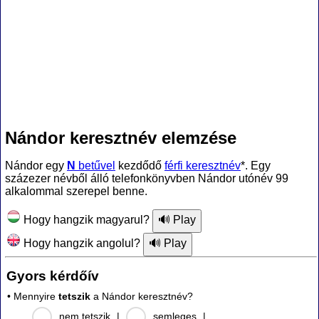
Nándor keresztnév elemzése
Nándor egy
N
betűvel
kezdődő
férfi keresztnév
*. Egy
százezer névből álló telefonkönyvben Nándor utónév 99
alkalommal szerepel benne.
Hogy hangzik magyarul?
Hogy hangzik angolul?
Gyors kérdőív
• Mennyire
tetszik
a Nándor keresztnév?
nem tetszik
|
semleges
|