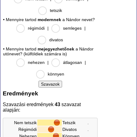
tetszik
• Mennyire tartod
modernnek
a Nándor nevet?
régimódi
|
semleges
|
divatos
• Mennyire tartod
mejegyezhetőnek
a Nándor
utónevet? (külföldiek számára is)
nehezen
|
átlagosan
|
könnyen
Eredmények
Szavazási eredmények
43
szavazat
alapján:
Nem tetszik
Tetszik
.
Régimódi
Divatos
.
Nehezen
Könnyen
.