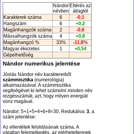
Nándor
Eltérés az
névben
átlagtól
Karakterek száma
6
-0,1
Hangszám
6
+0,2
Magánhangzók száma
2
-0,6
Mássalhangzók száma
4
+0,8
Magánhangzó %
33%
-11,8
%
Magyar ékezetes
1
+0,54
Gépelhetőség
Nándor numerikus jelentése
Jóslás Nándor név karaktereiből
számmisztika
(numerológia
)
alkalmazásával. A számmisztika
segítségével ki lehet számolni minden név
rezgésszámát, azt, hogy milyen energiát
vonz magával.
Nándor: 5+1+5+4+6+9=30. Redukálva:
3
, a
szám jelentése:
Az ellentétek feloldásának száma. A
váratlan felemelkedés, az elérhetetlennek