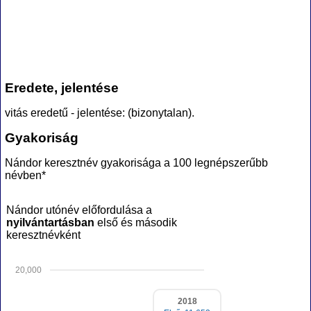
Eredete, jelentése
vitás eredetű - jelentése: (bizonytalan).
Gyakoriság
Nándor keresztnév gyakorisága a 100 legnépszerűbb
névben*
Nándor utónév előfordulása a
nyilvántartásban
első és második
keresztnévként
20,000
2018