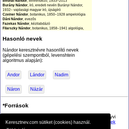
Bednai Nándor
, filmrendező, 1933–2013
Burány Nándor
, író, eredeti nevén Burányi Nándor,
1932– vajdasági magyar író, újságíró
Czeiner Nándor
, botanikus, 1850–1928 ampelológia
Dáni Nándor
, evezős
Fazekas Nándor
, kézilabdázó
Filarszky Nándor
, botanikus, 1858–1941 algológia,
növényszervezettan, növényrendszertan
Gallas Nándor
, grafikus, néhol Gallasz (1893–1949
Hasonló nevek
bánsági születésű szobrász, grafikus
Gimesi Nándor István
, botanikus, 1892–1953
Nándor keresztnévre hasonlító nevek
növényélettan, növényszervezettan, algológia
(gépelési szempontból, levenshtein
Gion Nándor
, író, 1941–2002 vajdasági magyar író
algoritmus alapján):
Guncser Nándor
, grafikus, 1886–1963 grafikus,
karikaturista
Handler Ferdinánd Nándor
, építész, 1836–1888
Herczeg Nándor
, festő, 1970
Andor
Lándor
Nadim
Hérics Nándor
, grafikus, 1956–
Hübner Nándor
, építész
Katona Nándor
, festő, 1864–1932
Náron
Názár
Lutter Nándor
, matematikus
Oláh Nándor
, fotográfus, 1955
Rezsabek Nándor
, csillagász
*Források
Schmidt Nándor
, fotográfus, 1889–1966
Simányi Nándor
, matematikus
Szilvássy Nándor
, grafikus, 1927– grafikus,
Az MTA Nyelvtudományi Intézete által anyakönyvi
tervezőgrafikus, festő
bejegyzésre alkalmasnak minősített
férfi utónevek
Keresztnev.com sütiket (cookies) használ.
Sztankó Nándor
, csillagász
jegyzéke
, PDF (hozzáférve 2017-02-16)