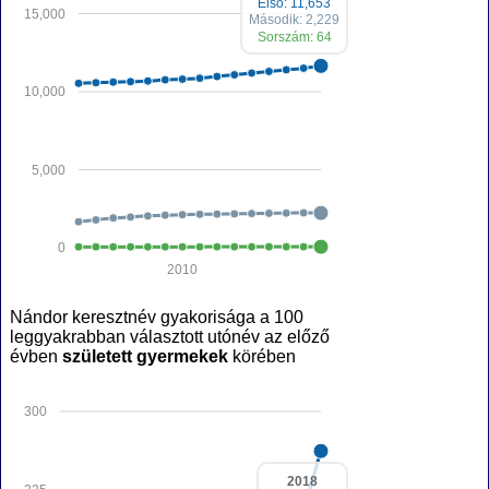
Első: 11,653
15,000
Második: 2,229
Sorszám: 64
10,000
5,000
0
2010
Nándor keresztnév gyakorisága a 100
leggyakrabban választott utónév az előző
évben
született gyermekek
körében
300
2018