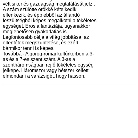
vélt siker és gazdagság megtalálását jelzi.
A szám szülötte örökké kételkedik,
ellenkezik, és épp ebből az állandó
feszültségből képes megalkotni a tökéletes
egységet. Erős a fantáziája, ugyanakkor
meglehetősen gyakorlatias is.
Legfontosabb célja a világ jobbítása, az
ellentétek megszüntetése, és ezért
bármikor tenni is képes.
Továbbá - A görög-római kultúrkörben a 3-
as és a 7-es szent szám. A 3-as a
szentháromságban rejlő tökéletes egység
jelképe. Háromszor vagy hétszer kellett
elmondani a varázsigét, hogy hasson.