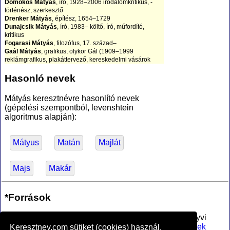
Domokos Mátyás
, író, 1928–2006 irodalomkritikus, -
történész, szerkesztő
Drenker Mátyás
, építész, 1654–1729
Dunajcsik Mátyás
, író, 1983– költő, író, műfordító,
kritikus
Fogarasi Mátyás
, filozófus, 17. század–
Gaál Mátyás
, grafikus, olykor Gál (1909–1999
reklámgrafikus, plakáttervező, kereskedelmi vásárok
Győri Mátyás
, kézilabdázó
Hübner Mátyás
, építész
Hasonló nevek
id. Zitterbarth Mátyás
, építész
ifj. Zitterbarth Mátyás
, építész, 1803–1867
Mátyás keresztnévre hasonlító nevek
Jantyik Mátyás
, festő, 1864–1903
(gépelési szempontból, levenshtein
Oláh Mátyás László
, szobrász, 1975
algoritmus alapján):
Pásztor Mátyás
, vízilabdázó
Sárközi Mátyás
, író, 1937– író, szerkesztő
Sinka Mátyás
, grafikus, 1921–? festő
Sirokai Mátyás
, író, eredeti nevén Szabó Mátyás, 1982–
Mátyus
Matán
Majlát
költő, zenész, műfordító
Szlávik Mátyás
, filozófus, 1860–1937
Szöllősi Mátyás
, író, 1984– költő, szerkesztő
Majs
Makár
Tibor Mátyás
, csillagász, 1902 - 1995
Triznya Mátyás
, festő, 1922–1991
Varga Mátyás
, grafikus, 1910–2002
*Források
Vedres Mátyás
, jégkorongozó
Veress Mátyás
, festő, 1739–1809
Az MTA Nyelvtudományi Intézete által anyakönyvi
bejegyzésre alkalmasnak minősített
férfi utónevek
Keresztnev.com sütiket (cookies) használ.