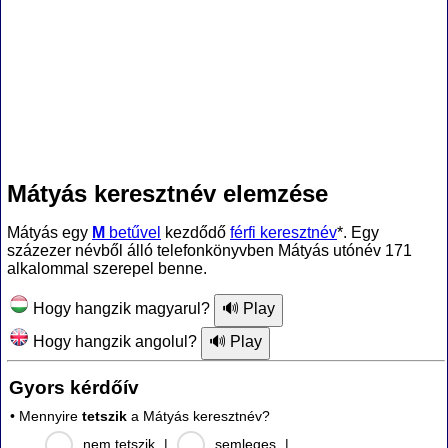
Mátyás keresztnév elemzése
Mátyás egy
M
betűvel
kezdődő
férfi keresztnév
*. Egy
százezer névből álló telefonkönyvben Mátyás utónév 171
alkalommal szerepel benne.
Hogy hangzik magyarul?
Hogy hangzik angolul?
Gyors kérdőív
• Mennyire
tetszik
a Mátyás keresztnév?
nem tetszik
|
semleges
|