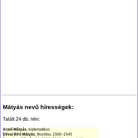
Mátyás nevű hírességek:
Talált 24 db. név:
Arató Mátyás
, matematikus
Dévai Bíró Mátyás
, filozófus, 1500–1545