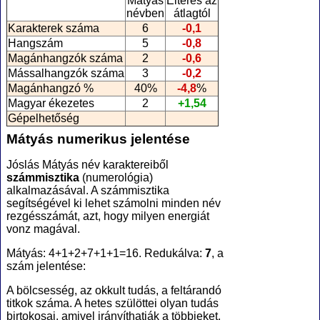
Mátyás
Eltérés az
névben
átlagtól
Karakterek száma
6
-0,1
Hangszám
5
-0,8
Magánhangzók száma
2
-0,6
Mássalhangzók száma
3
-0,2
Magánhangzó %
40%
-4,8
%
Magyar ékezetes
2
+1,54
Gépelhetőség
Mátyás numerikus jelentése
Jóslás Mátyás név karaktereiből
számmisztika
(numerológia
)
alkalmazásával. A számmisztika
segítségével ki lehet számolni minden név
rezgésszámát, azt, hogy milyen energiát
vonz magával.
Mátyás: 4+1+2+7+1+1=16. Redukálva:
7
, a
szám jelentése:
A bölcsesség, az okkult tudás, a feltárandó
titkok száma. A hetes szülöttei olyan tudás
birtokosai, amivel irányíthatják a többieket.