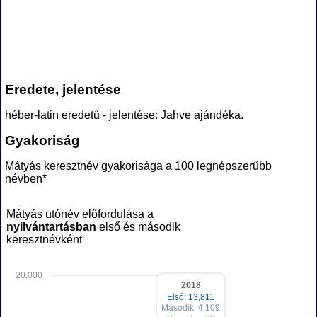
Eredete, jelentése
héber-latin eredetű - jelentése: Jahve ajándéka.
Gyakoriság
Mátyás keresztnév gyakorisága a 100 legnépszerűbb
névben*
Mátyás utónév előfordulása a
nyilvántartásban
első és második
keresztnévként
20,000
2018
Első: 13,811
Második: 4,109