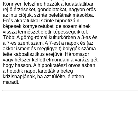
Könnyen felszínre hozzák a tudatalattiban
rejlő érzéseket, gondolatokat, nagyon erős
az intuíciójuk, szinte belelátnak másokba.
Erős akaratukkal szinte hipnotizálni
képesek környezetüket, de sosem élnek
vissza természetfeletti képességeikkel.
Több: A görög-római kultúrkörben a 3-as és
a 7-es szent szám. A 7-est a napok és (az
akkor ismert és megfigyelt) bolygók száma
tette kabbalisztikus erejűvé. Háromszor
vagy hétszer kellett elmondani a varázsigét,
hogy hasson. A hippokratészi orvoslásban
a hetedik napot tartották a beteg
krízisnapjának, ha azt túlélte, életben
maradt.