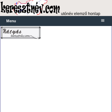
utónév elemző honlap
Menu