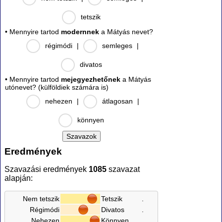
tetszik
• Mennyire tartod
modernnek
a Mátyás nevet?
régimódi
|
semleges
|
divatos
• Mennyire tartod
mejegyezhetőnek
a Mátyás
utónevet? (külföldiek számára is)
nehezen
|
átlagosan
|
könnyen
Eredmények
Szavazási eredmények
1085
szavazat
alapján:
Nem tetszik
Tetszik
.
Régimódi
Divatos
.
Nehezen
Könnyen
.