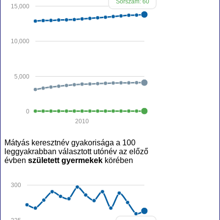
Sorszám: 60
15,000
10,000
5,000
0
2010
Mátyás keresztnév gyakorisága a 100
leggyakrabban választott utónév az előző
évben
született gyermekek
körében
300