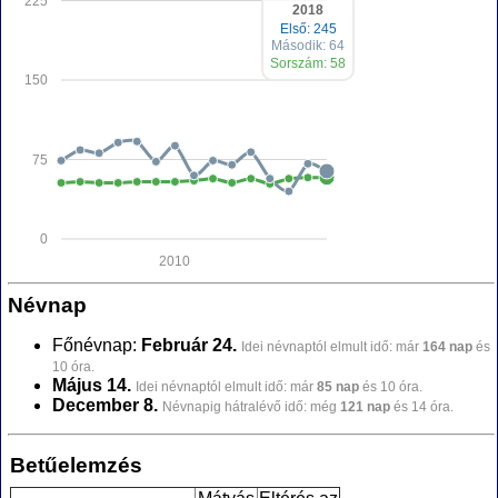
225
2018
Első: 245
Második: 64
Sorszám: 58
150
75
0
2010
Névnap
Főnévnap:
Február 24.
Idei névnaptól elmult idő: már
164 nap
és
10 óra.
Május 14.
Idei névnaptól elmult idő: már
85 nap
és 10 óra.
December 8.
Névnapig hátralévő idő: még
121 nap
és 14 óra.
Betűelemzés