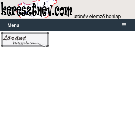
utónév elemző honlap
Menu