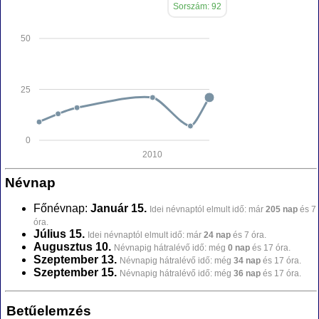
Sorszám: 92
50
25
0
2010
Névnap
Főnévnap:
Január 15.
Idei névnaptól elmult idő: már
205 nap
és 7
óra.
Július 15.
Idei névnaptól elmult idő: már
24 nap
és 7 óra.
Augusztus 10.
Névnapig hátralévő idő: még
0 nap
és 17 óra.
Szeptember 13.
Névnapig hátralévő idő: még
34 nap
és 17 óra.
Szeptember 15.
Névnapig hátralévő idő: még
36 nap
és 17 óra.
Betűelemzés