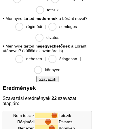
tetszik
• Mennyire tartod
modernnek
a Lóránt nevet?
régimódi
|
semleges
|
divatos
• Mennyire tartod
mejegyezhetőnek
a Lóránt
utónevet? (külföldiek számára is)
nehezen
|
átlagosan
|
könnyen
Eredmények
Szavazási eredmények
22
szavazat
alapján:
Nem tetszik
Tetszik
.
Régimódi
Divatos
.
Nehezen
Könnyen
.