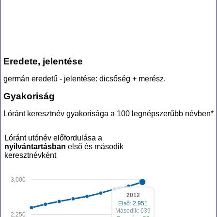
Eredete, jelentése
germán eredetű - jelentése: dicsőség + merész.
Gyakoriság
Lóránt keresztnév gyakorisága a 100 legnépszerűbb névben*
Lóránt utónév előfordulása a
nyilvántartásban
első és második
keresztnévként
3,000
2012
Első: 2,951
Második: 639
2,250