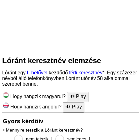
Lóránt keresztnév elemzése
Lóránt egy
L
betűvel
kezdődő
férfi keresztnév
*. Egy százezer
névből álló telefonkönyvben Lóránt utónév 58 alkalommal
szerepel benne.
Hogy hangzik magyarul?
Hogy hangzik angolul?
Gyors kérdőív
• Mennyire
tetszik
a Lóránt keresztnév?
nem tetszik
|
semleges
|