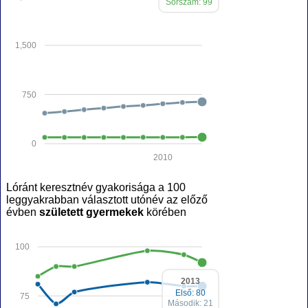
Sorszám: 99
1,500
750
0
2010
Lóránt keresztnév gyakorisága a 100
leggyakrabban választott utónév az előző
évben
született gyermekek
körében
100
2013
Első: 80
75
Második: 21