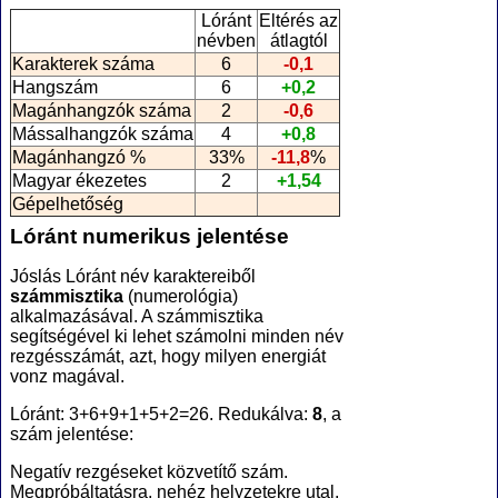
Lóránt
Eltérés az
névben
átlagtól
Karakterek száma
6
-0,1
Hangszám
6
+0,2
Magánhangzók száma
2
-0,6
Mássalhangzók száma
4
+0,8
Magánhangzó %
33%
-11,8
%
Magyar ékezetes
2
+1,54
Gépelhetőség
Lóránt numerikus jelentése
Jóslás Lóránt név karaktereiből
számmisztika
(numerológia
)
alkalmazásával. A számmisztika
segítségével ki lehet számolni minden név
rezgésszámát, azt, hogy milyen energiát
vonz magával.
Lóránt: 3+6+9+1+5+2=26. Redukálva:
8
, a
szám jelentése:
Negatív rezgéseket közvetítő szám.
Megpróbáltatásra, nehéz helyzetekre utal,