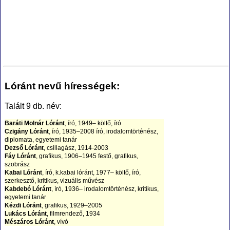
Lóránt nevű hírességek:
Talált 9 db. név:
Baráti Molnár Lóránt
, író, 1949– költő, író
Czigány Lóránt
, író, 1935–2008 író, irodalomtörténész,
diplomata, egyetemi tanár
Dezső Lóránt
, csillagász, 1914-2003
Fáy Lóránt
, grafikus, 1906–1945 festő, grafikus,
szobrász
Kabai Lóránt
, író, k.kabai lóránt, 1977– költő, író,
szerkesztő, kritikus, vizuális művész
Kabdebó Lóránt
, író, 1936– irodalomtörténész, kritikus,
egyetemi tanár
Kézdi Lóránt
, grafikus, 1929–2005
Lukács Lóránt
, filmrendező, 1934
Mészáros Lóránt
, vívó