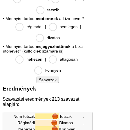
tetszik
• Mennyire tartod
modernnek
a Liza nevet?
régimódi
|
semleges
|
divatos
• Mennyire tartod
mejegyezhetőnek
a Liza
utónevet? (külföldiek számára is)
nehezen
|
átlagosan
|
könnyen
Eredmények
Szavazási eredmények
213
szavazat
alapján:
Nem tetszik
Tetszik
.
Régimódi
Divatos
.
Nehezen
Könnyen
.