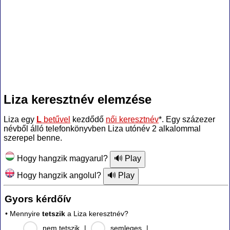
Liza keresztnév elemzése
Liza egy
L
betűvel
kezdődő
női keresztnév
*. Egy százezer
névből álló telefonkönyvben Liza utónév 2 alkalommal
szerepel benne.
Hogy hangzik magyarul?
Hogy hangzik angolul?
Gyors kérdőív
• Mennyire
tetszik
a Liza keresztnév?
nem tetszik
|
semleges
|