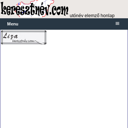
utónév elemző honlap
Menu