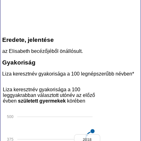
Eredete, jelentése
az Elisabeth becézőjéből önállósult.
Gyakoriság
Liza keresztnév gyakorisága a 100 legnépszerűbb névben*
Liza keresztnév gyakorisága a 100
leggyakrabban választott utónév az előző
évben
született gyermekek
körében
500
375
2018