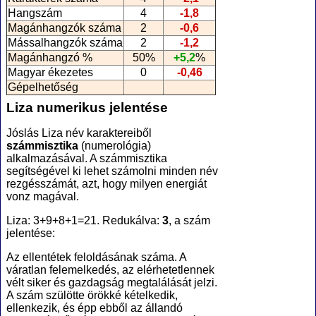
Hangszám
4
-1,8
Magánhangzók száma
2
-0,6
Mássalhangzók száma
2
-1,2
Magánhangzó %
50%
+5,2
%
Magyar ékezetes
0
-0,46
Gépelhetőség
Liza numerikus jelentése
Jóslás Liza név karaktereiből
számmisztika
(numerológia
)
alkalmazásával. A számmisztika
segítségével ki lehet számolni minden név
rezgésszámát, azt, hogy milyen energiát
vonz magával.
Liza: 3+9+8+1=21. Redukálva:
3
, a szám
jelentése:
Az ellentétek feloldásának száma. A
váratlan felemelkedés, az elérhetetlennek
vélt siker és gazdagság megtalálását jelzi.
A szám szülötte örökké kételkedik,
ellenkezik, és épp ebből az állandó