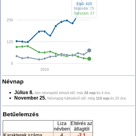
Első: 420
Második: 75
Sorszám: 27
250
125
0
2010
Névnap
Július 8.
Idei névnaptól elmult idő: már
28 nap
és 4 óra.
November 25.
Névnapig hátralévő idő: még
110 nap
és 20 óra.
Betűelemzés
Liza
Eltérés az
névben
átlagtól
Karakterek száma
4
-2,1