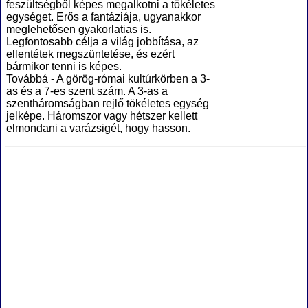
feszültségből képes megalkotni a tökéletes
egységet. Erős a fantáziája, ugyanakkor
meglehetősen gyakorlatias is.
Legfontosabb célja a világ jobbítása, az
ellentétek megszüntetése, és ezért
bármikor tenni is képes.
Továbbá - A görög-római kultúrkörben a 3-
as és a 7-es szent szám. A 3-as a
szentháromságban rejlő tökéletes egység
jelképe. Háromszor vagy hétszer kellett
elmondani a varázsigét, hogy hasson.