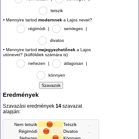
tetszik
• Mennyire tartod
modernnek
a Lajos nevet?
régimódi
|
semleges
|
divatos
• Mennyire tartod
mejegyezhetőnek
a Lajos
utónevet? (külföldiek számára is)
nehezen
|
átlagosan
|
könnyen
Eredmények
Szavazási eredmények
14
szavazat
alapján:
Nem tetszik
Tetszik
.
Régimódi
Divatos
.
Nehezen
Könnyen
.