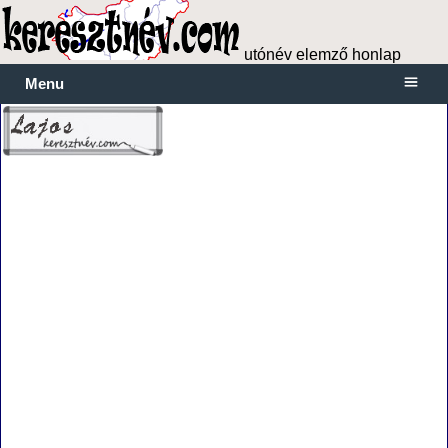
utónév elemző honlap
Menu