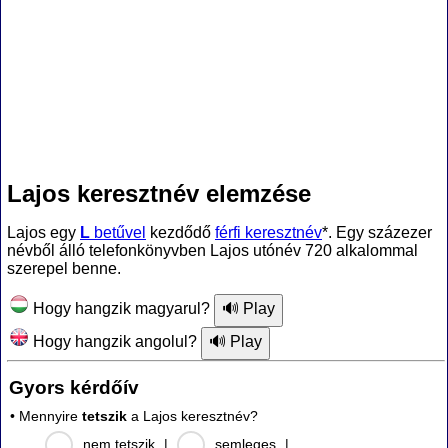
Lajos keresztnév elemzése
Lajos egy
L
betűvel
kezdődő
férfi keresztnév
*. Egy százezer
névből álló telefonkönyvben Lajos utónév 720 alkalommal
szerepel benne.
Hogy hangzik magyarul?
Hogy hangzik angolul?
Gyors kérdőív
• Mennyire
tetszik
a Lajos keresztnév?
nem tetszik
|
semleges
|