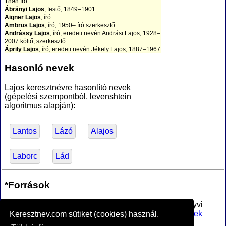
1898 író
Ábrányi Lajos
, festő, 1849–1901
Aigner Lajos
, író
Ambrus Lajos
, író, 1950– író szerkesztő
Andrássy Lajos
, író, eredeti nevén Andrási Lajos, 1928–
2007 költő, szerkesztő
Áprily Lajos
, író, eredeti nevén Jékely Lajos, 1887–1967
költő, műfordító
Aradi Lajos
, tornász
Hasonló nevek
Bágyuj Lajos
, építész, 1920–1985
Bakacsi Lajos
, grafikus, 1949– festő, grafikus,
Lajos keresztnévre hasonlító nevek
pedagógus
(gépelési szempontból, levenshtein
Balázs Lajos
, csillagász
algoritmus alapján):
Bálint Lajos
, író, 1886–1974 kritikus, író, dramaturg,
műfordító
Balthazár Lajos
, vívó
Baráth Lajos
, író, 1935–2006 író
Lantos
Lázó
Alajos
Barcza Lajos
, szobrász, 1872-1936
Bardócz Lajos
, grafikus, 1936– erdélyi magyar grafikus
Barta Lajos
, szobrász, 1899–1986
Laborc
Lád
Bartók Lajos
, író, 1851–1902 költő
Batthyány Lajos
, politikus
Berán Lajos
, szobrász, 1882–1943
*Források
Bezerédy Lajos
, szobrász, 1898–1979
Bíró Lajos
, fotográfus, 1856–1931
Bíró Lajos Pál
, író, 1906–1985 irodalomtörténész,
Az MTA Nyelvtudományi Intézete által anyakönyvi
szerkesztő, nyelvkönyv- és szótáríró
bejegyzésre alkalmasnak minősített
férfi utónevek
Keresztnev.com sütiket (cookies) használ.
Bontovics Lajos
, botanikus, 1929–1987 mezőgazdasági
jegyzéke
, PDF (hozzáférve 2017-02-16)