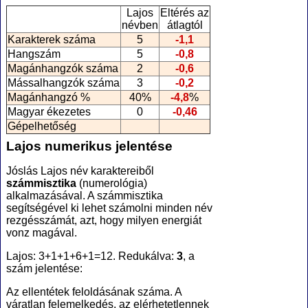
Lajos
Eltérés az
névben
átlagtól
Karakterek száma
5
-1,1
Hangszám
5
-0,8
Magánhangzók száma
2
-0,6
Mássalhangzók száma
3
-0,2
Magánhangzó %
40%
-4,8
%
Magyar ékezetes
0
-0,46
Gépelhetőség
Lajos numerikus jelentése
Jóslás Lajos név karaktereiből
számmisztika
(numerológia
)
alkalmazásával. A számmisztika
segítségével ki lehet számolni minden név
rezgésszámát, azt, hogy milyen energiát
vonz magával.
Lajos: 3+1+1+6+1=12. Redukálva:
3
, a
szám jelentése:
Az ellentétek feloldásának száma. A
váratlan felemelkedés, az elérhetetlennek