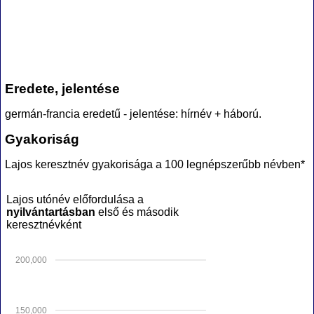
Eredete, jelentése
germán-francia eredetű - jelentése: hírnév + háború.
Gyakoriság
Lajos keresztnév gyakorisága a 100 legnépszerűbb névben*
Lajos utónév előfordulása a
nyilvántartásban
első és második
keresztnévként
200,000
150,000