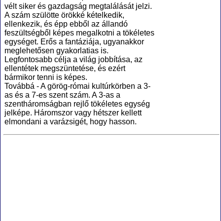
vélt siker és gazdagság megtalálását jelzi.
A szám szülötte örökké kételkedik,
ellenkezik, és épp ebből az állandó
feszültségből képes megalkotni a tökéletes
egységet. Erős a fantáziája, ugyanakkor
meglehetősen gyakorlatias is.
Legfontosabb célja a világ jobbítása, az
ellentétek megszüntetése, és ezért
bármikor tenni is képes.
Továbbá - A görög-római kultúrkörben a 3-
as és a 7-es szent szám. A 3-as a
szentháromságban rejlő tökéletes egység
jelképe. Háromszor vagy hétszer kellett
elmondani a varázsigét, hogy hasson.