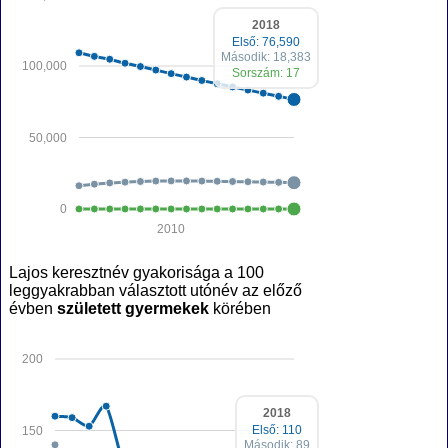
2018
Első: 76,590
Második: 18,383
100,000
Sorszám: 17
50,000
0
2010
Lajos keresztnév gyakorisága a 100
leggyakrabban választott utónév az előző
évben
született gyermekek
körében
200
2018
Első: 110
150
Második: 89