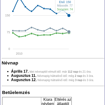
Első: 150
Második: 77
Sorszám: 74
150
75
0
2010
Névnap
Április 17.
Idei névnaptól elmult idő: már
112 nap
és 21 óra.
Augusztus 11.
Névnapig hátralévő idő: még
2 nap
és 3 óra.
Augusztus 12.
Névnapig hátralévő idő: még
3 nap
és 3 óra.
Betűelemzés
Kiara
Eltérés az
névben
átlagtól