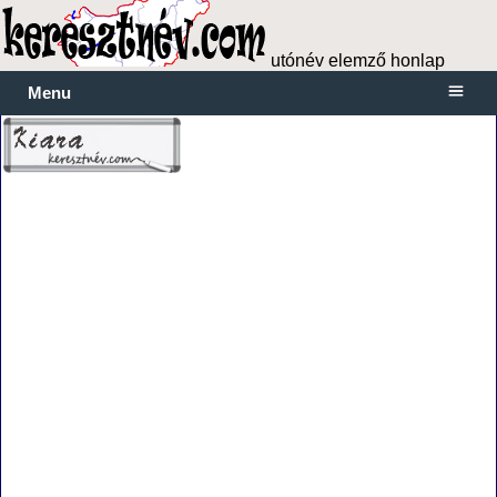
utónév elemző honlap
Menu