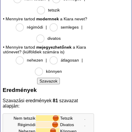
tetszik
• Mennyire tartod
modernnek
a Kiara nevet?
régimódi
|
semleges
|
divatos
• Mennyire tartod
mejegyezhetőnek
a Kiara
utónevet? (külföldiek számára is)
nehezen
|
átlagosan
|
könnyen
Eredmények
Szavazási eredmények
81
szavazat
alapján:
Nem tetszik
Tetszik
.
Régimódi
Divatos
.
Nehezen
Könnyen
.