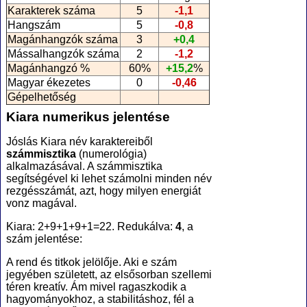
Karakterek száma
5
-1,1
Hangszám
5
-0,8
Magánhangzók száma
3
+0,4
Mássalhangzók száma
2
-1,2
Magánhangzó %
60%
+15,2
%
Magyar ékezetes
0
-0,46
Gépelhetőség
Kiara numerikus jelentése
Jóslás Kiara név karaktereiből
számmisztika
(numerológia
)
alkalmazásával. A számmisztika
segítségével ki lehet számolni minden név
rezgésszámát, azt, hogy milyen energiát
vonz magával.
Kiara: 2+9+1+9+1=22. Redukálva:
4
, a
szám jelentése:
A rend és titkok jelölője. Aki e szám
jegyében született, az elsősorban szellemi
téren kreatív. Ám mivel ragaszkodik a
hagyományokhoz, a stabilitáshoz, fél a