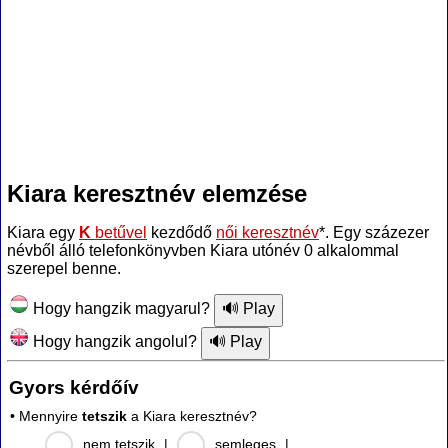
Kiara keresztnév elemzése
Kiara egy
K
betűvel
kezdődő
női keresztnév
*. Egy százezer
névből álló telefonkönyvben Kiara utónév 0 alkalommal
szerepel benne.
Hogy hangzik magyarul?
Hogy hangzik angolul?
Gyors kérdőív
• Mennyire
tetszik
a Kiara keresztnév?
nem tetszik
|
semleges
|