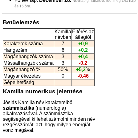
Főnévnap:
December 28.
Névnapig hátralévő idő: még
141 nap
és 15 óra.
Betűelemzés
Kamilla
Eltérés az
névben
átlagtól
Karakterek száma
7
+0,9
Hangszám
6
+0,2
Magánhangzók száma
3
+0,4
Mássalhangzók száma
3
-0,2
Magánhangzó %
50%
+5,2
%
Magyar ékezetes
0
-0,46
Gépelhetőség
Kamilla numerikus jelentése
Jóslás Kamilla név karaktereiből
számmisztika
(numerológia
)
alkalmazásával. A számmisztika
segítségével ki lehet számolni minden név
rezgésszámát, azt, hogy milyen energiát
vonz magával.