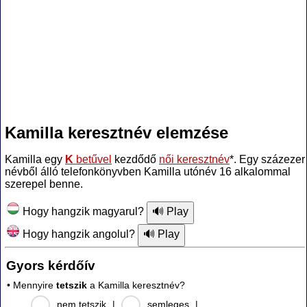
Kamilla keresztnév elemzése
Kamilla egy
K
betűvel
kezdődő
női keresztnév
*. Egy százezer
névből álló telefonkönyvben Kamilla utónév 16 alkalommal
szerepel benne.
Hogy hangzik magyarul?
Hogy hangzik angolul?
Gyors kérdőív
• Mennyire
tetszik
a Kamilla keresztnév?
nem tetszik
|
semleges
|