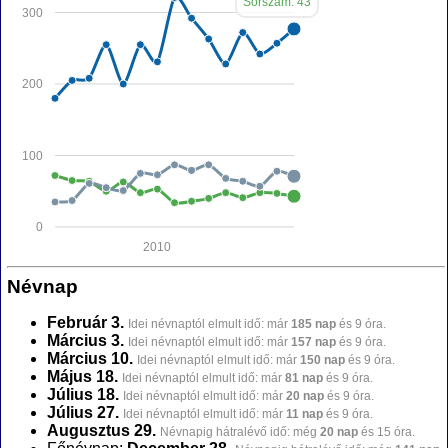
Sorszám: 43
300
200
100
0
2010
Névnap
Február 3.
Idei névnaptól elmult idő: már
185 nap
és 9 óra.
Március 3.
Idei névnaptól elmult idő: már
157 nap
és 9 óra.
Március 10.
Idei névnaptól elmult idő: már
150 nap
és 9 óra.
Május 18.
Idei névnaptól elmult idő: már
81 nap
és 9 óra.
Július 18.
Idei névnaptól elmult idő: már
20 nap
és 9 óra.
Július 27.
Idei névnaptól elmult idő: már
11 nap
és 9 óra.
Augusztus 29.
Névnapig hátralévő idő: még
20 nap
és 15 óra.