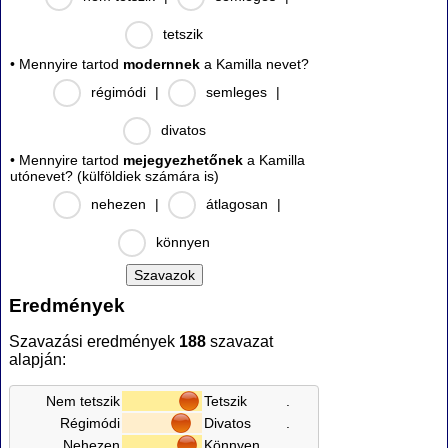
tetszik
• Mennyire tartod
modernnek
a Kamilla nevet?
régimódi
|
semleges
|
divatos
• Mennyire tartod
mejegyezhetőnek
a Kamilla
utónevet? (külföldiek számára is)
nehezen
|
átlagosan
|
könnyen
Eredmények
Szavazási eredmények
188
szavazat
alapján:
Nem tetszik
Tetszik
.
Régimódi
Divatos
.
Nehezen
Könnyen
.