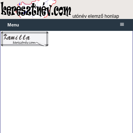
utónév elemző honlap
Menu