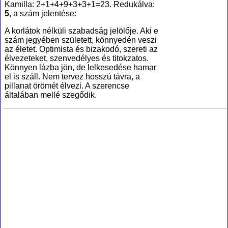
Kamilla: 2+1+4+9+3+3+1=23. Redukálva:
5
, a szám jelentése:
A korlátok nélküli szabadság jelölője. Aki e
szám jegyében született, könnyedén veszi
az életet. Optimista és bizakodó, szereti az
élvezeteket, szenvedélyes és titokzatos.
Könnyen lázba jön, de lelkesedése hamar
el is száll. Nem tervez hosszú távra, a
pillanat örömét élvezi. A szerencse
általában mellé szegődik.