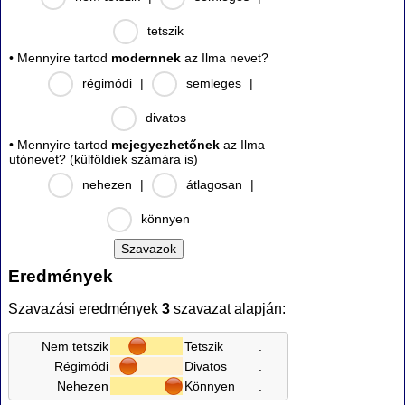
tetszik
• Mennyire tartod
modernnek
az Ilma nevet?
régimódi
|
semleges
|
divatos
• Mennyire tartod
mejegyezhetőnek
az Ilma
utónevet? (külföldiek számára is)
nehezen
|
átlagosan
|
könnyen
Eredmények
Szavazási eredmények
3
szavazat alapján:
Nem tetszik
Tetszik
.
Régimódi
Divatos
.
Nehezen
Könnyen
.