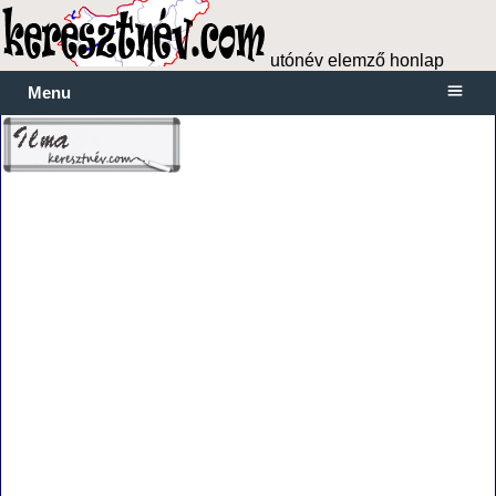
utónév elemző honlap
Menu