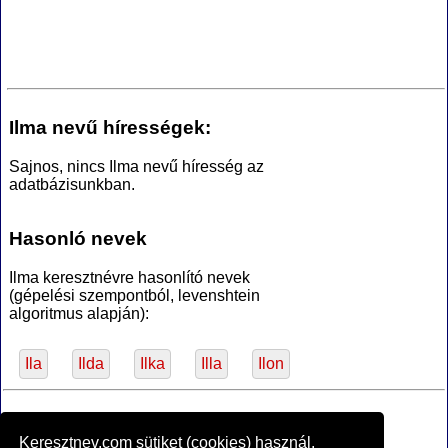
Ilma nevű hírességek:
Sajnos, nincs Ilma nevű híresség az
adatbázisunkban.
Hasonló nevek
Ilma keresztnévre hasonlító nevek
(gépelési szempontból, levenshtein
algoritmus alapján):
Ila
Ilda
Ilka
Illa
Ilon
*Források
Keresztnev.com sütiket (cookies) használ.