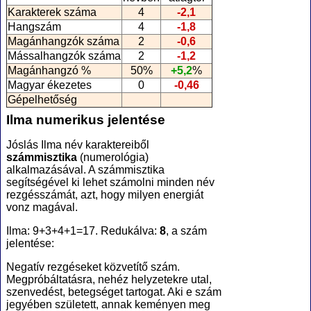
Karakterek száma
4
-2,1
Hangszám
4
-1,8
Magánhangzók száma
2
-0,6
Mássalhangzók száma
2
-1,2
Magánhangzó %
50%
+5,2
%
Magyar ékezetes
0
-0,46
Gépelhetőség
Ilma numerikus jelentése
Jóslás Ilma név karaktereiből
számmisztika
(numerológia
)
alkalmazásával. A számmisztika
segítségével ki lehet számolni minden név
rezgésszámát, azt, hogy milyen energiát
vonz magával.
Ilma: 9+3+4+1=17. Redukálva:
8
, a szám
jelentése:
Negatív rezgéseket közvetítő szám.
Megpróbáltatásra, nehéz helyzetekre utal,
szenvedést, betegséget tartogat. Aki e szám
jegyében született, annak keményen meg