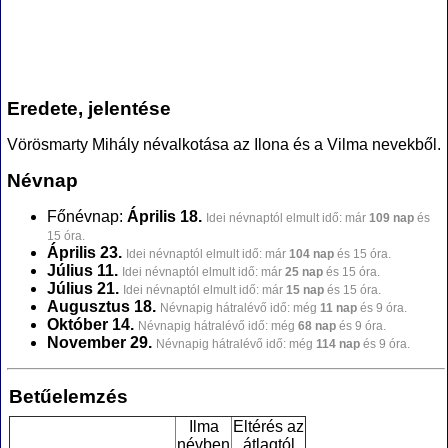
Eredete, jelentése
Vörösmarty Mihály névalkotása az Ilona és a Vilma nevekből.
Névnap
Főnévnap:
Április 18.
Idei névnaptól elmult idő: már
109 nap
és
15 óra.
Április 23.
Idei névnaptól elmult idő: már
104 nap
és 15 óra.
Július 11.
Idei névnaptól elmult idő: már
25 nap
és 15 óra.
Július 21.
Idei névnaptól elmult idő: már
15 nap
és 15 óra.
Augusztus 18.
Névnapig hátralévő idő: még
11 nap
és 9 óra.
Október 14.
Névnapig hátralévő idő: még
68 nap
és 9 óra.
November 29.
Névnapig hátralévő idő: még
114 nap
és 9 óra.
Betűelemzés
Ilma
Eltérés az
névben
átlagtól