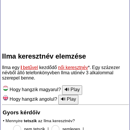
Ilma keresztnév elemzése
Ilma egy
I
betűvel
kezdődő
női keresztnév
*. Egy százezer
névből álló telefonkönyvben Ilma utónév 3 alkalommal
szerepel benne.
Hogy hangzik magyarul?
Hogy hangzik angolul?
Gyors kérdőív
• Mennyire
tetszik
az Ilma keresztnév?
nem tetszik
|
semleges
|