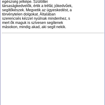
egészség jelképe. Szülöttei
társaságkedvelők, értik a tréfát, jókedvűek,
segítőkészek. Megvetik az ügyeskedést, a
törvénytelen dolgokat. Általában
szerencsés kézzel nyúlnak mindenhez, s
mert ők maguk is szívesen segítenek
másokon, mindig akad, aki segít nekik.