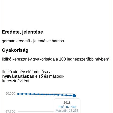
Eredete, jelentése
germán eredetű - jelentése: harcos.
Gyakoriság
Ildikó keresztnév gyakorisága a 100 legnépszerűbb névben*
Ildikó utónév előfordulása a
nyilvántartásban
első és második
keresztnévként
90,000
2018
Első: 87,240
Második: 13,253
67,500