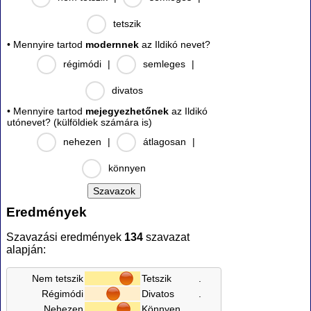
tetszik
• Mennyire tartod
modernnek
az Ildikó nevet?
régimódi
|
semleges
|
divatos
• Mennyire tartod
mejegyezhetőnek
az Ildikó
utónevet? (külföldiek számára is)
nehezen
|
átlagosan
|
könnyen
Eredmények
Szavazási eredmények
134
szavazat
alapján:
Nem tetszik
Tetszik
.
Régimódi
Divatos
.
Nehezen
Könnyen
.