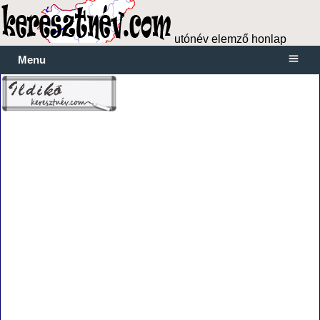
utónév elemző honlap
Menu