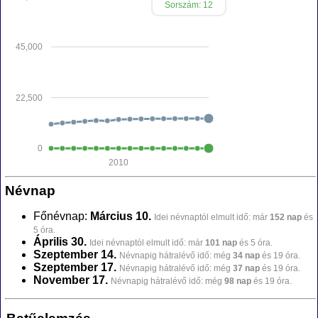
Sorszám: 12
45,000
22,500
0
2010
Névnap
Főnévnap:
Március 10.
Idei névnaptól elmult idő: már
152 nap
és
5 óra.
Április 30.
Idei névnaptól elmult idő: már
101 nap
és 5 óra.
Szeptember 14.
Névnapig hátralévő idő: még
34 nap
és 19 óra.
Szeptember 17.
Névnapig hátralévő idő: még
37 nap
és 19 óra.
November 17.
Névnapig hátralévő idő: még
98 nap
és 19 óra.