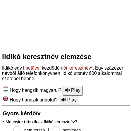
Ildikó keresztnév elemzése
Ildikó egy
I
betűvel
kezdődő
női keresztnév
*. Egy százezer
névből álló telefonkönyvben Ildikó utónév 600 alkalommal
szerepel benne.
Hogy hangzik magyarul?
Hogy hangzik angolul?
Gyors kérdőív
• Mennyire
tetszik
az Ildikó keresztnév?
nem tetszik
|
semleges
|