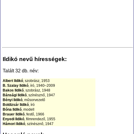
Ildikó nevű hírességek:
Talált 32 db. név:
Albert Ildikó
, szobrász, 1953
B. Szalay Ildikó
, író, 1940–2009
Bakos Ildikó
, szobrász, 1948
Bánsági Ildikó
, színésznő, 1947
Bényi Ildikó
, műsorvezető
Boldizsár Ildikó
, író
Bóna Ildikó
, modell
Brauer Ildikó
, festő, 1966
Enyedi Ildikó
, filmrendező, 1955
Hámori Ildikó
, színésznő, 1947
Hűvösvölgyi Ildikó
, színésznő, 1953
Kállai Ildikó
, fitness világbajnok