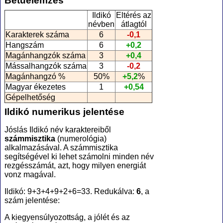
Betűelemzés
Ildikó
Eltérés az
névben
átlagtól
Karakterek száma
6
-0,1
Hangszám
6
+0,2
Magánhangzók száma
3
+0,4
Mássalhangzók száma
3
-0,2
Magánhangzó %
50%
+5,2
%
Magyar ékezetes
1
+0,54
Gépelhetőség
Ildikó numerikus jelentése
Jóslás Ildikó név karaktereiből
számmisztika
(numerológia
)
alkalmazásával. A számmisztika
segítségével ki lehet számolni minden név
rezgésszámát, azt, hogy milyen energiát
vonz magával.
Ildikó: 9+3+4+9+2+6=33. Redukálva:
6
, a
szám jelentése:
A kiegyensúlyozottság, a jólét és az