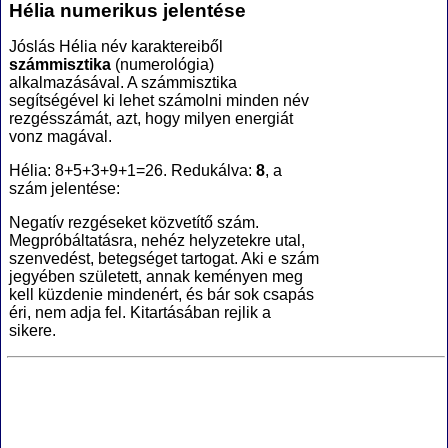
Hélia numerikus jelentése
Jóslás Hélia név karaktereiből
számmisztika
(numerológia
)
alkalmazásával. A számmisztika
segítségével ki lehet számolni minden név
rezgésszámát, azt, hogy milyen energiát
vonz magával.
Hélia: 8+5+3+9+1=26. Redukálva:
8
, a
szám jelentése:
Negatív rezgéseket közvetítő szám.
Megpróbáltatásra, nehéz helyzetekre utal,
szenvedést, betegséget tartogat. Aki e szám
jegyében született, annak keményen meg
kell küzdenie mindenért, és bár sok csapás
éri, nem adja fel. Kitartásában rejlik a
sikere.