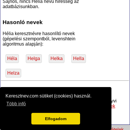
Sajnos, nincs Hélia nevű híresség az
adatbázisunkban.
Hasonló nevek
Hélia keresztnévre hasonlító nevek
(gépelési szempontból, levenshtein
algoritmus alapján):
Héla
Helga
Helka
Hella
Helza
*Források
Keresztnev.com sütiket (cookies) használ.
Az MTA Nyelvtudományi Intézete által anyakönyvi
Több infó
bejegyzésre alkalmasnak minősített
női utónevek
jegyzéke
, PDF (hozzáférve 2017-02-16)
Vagyok.net
névnapok és jelentések nagy része
Elfogadom
© 2026 keresztnev.com •
kapcsolat
•
használati feltételek