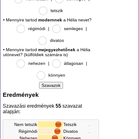
tetszik
• Mennyire tartod
modernnek
a Hélia nevet?
régimódi
|
semleges
|
divatos
• Mennyire tartod
mejegyezhetőnek
a Hélia
utónevet? (külföldiek számára is)
nehezen
|
átlagosan
|
könnyen
Eredmények
Szavazási eredmények
55
szavazat
alapján:
Nem tetszik
Tetszik
.
Régimódi
Divatos
.
Nehezen
Könnyen
.