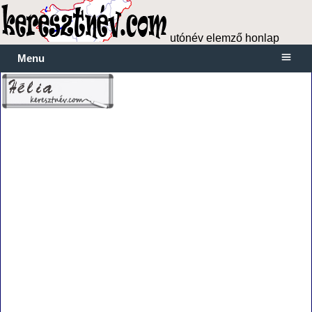
utónév elemző honlap
Menu