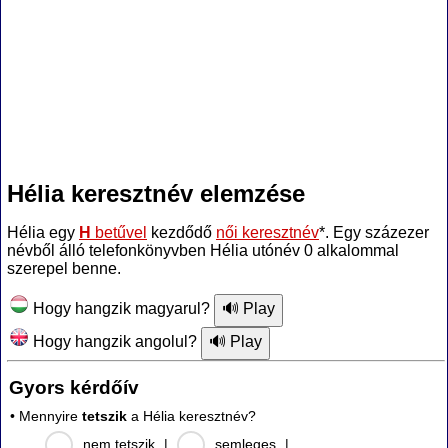
Hélia keresztnév elemzése
Hélia egy
H
betűvel
kezdődő
női keresztnév
*. Egy százezer
névből álló telefonkönyvben Hélia utónév 0 alkalommal
szerepel benne.
Hogy hangzik magyarul?
Hogy hangzik angolul?
Gyors kérdőív
• Mennyire
tetszik
a Hélia keresztnév?
nem tetszik
|
semleges
|