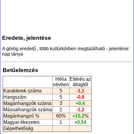
Eredete, jelentése
A görög eredetű , több kultúrkörben megtalálható - jelentése:
nap lánya
Betűelemzés
Hélia
Eltérés az
névben
átlagtól
Karakterek száma
5
-1,1
Hangszám
5
-0,8
Magánhangzók száma
3
+0,4
Mássalhangzók száma
2
-1,2
Magánhangzó %
60%
+15,2
%
Magyar ékezetes
1
+0,54
Gépelhetőség