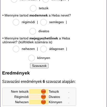
tetszik
• Mennyire tartod
modernnek
a Heba nevet?
régimódi
|
semleges
|
divatos
• Mennyire tartod
mejegyezhetőnek
a Heba
utónevet? (külföldiek számára is)
nehezen
|
átlagosan
|
könnyen
Eredmények
Szavazási eredmények
6
szavazat alapján:
Nem tetszik
Tetszik
.
Régimódi
Divatos
.
Nehezen
Könnyen
.