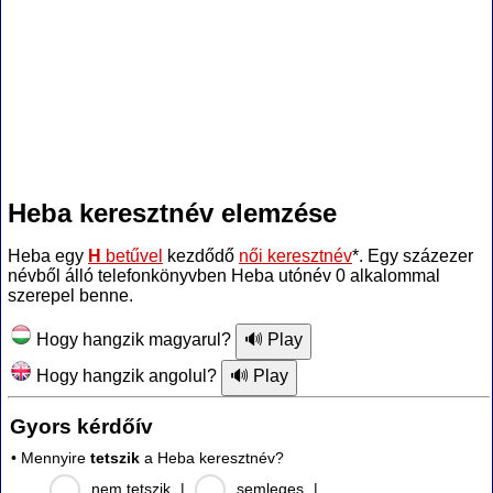
Heba keresztnév elemzése
Heba egy
H
betűvel
kezdődő
női keresztnév
*. Egy százezer
névből álló telefonkönyvben Heba utónév 0 alkalommal
szerepel benne.
Hogy hangzik magyarul?
Hogy hangzik angolul?
Gyors kérdőív
• Mennyire
tetszik
a Heba keresztnév?
nem tetszik
|
semleges
|