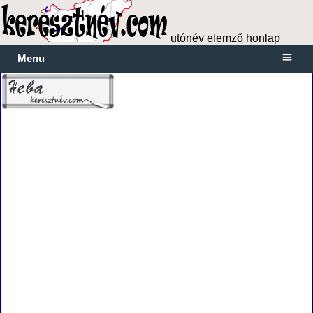
utónév elemző honlap
Menu