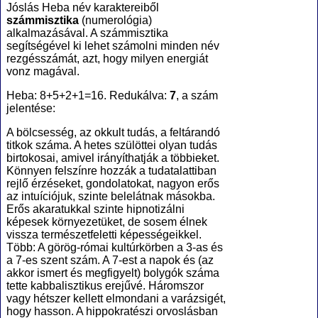
Jóslás Heba név karaktereiből
számmisztika
(numerológia
)
alkalmazásával. A számmisztika
segítségével ki lehet számolni minden név
rezgésszámát, azt, hogy milyen energiát
vonz magával.
Heba: 8+5+2+1=16. Redukálva:
7
, a szám
jelentése:
A bölcsesség, az okkult tudás, a feltárandó
titkok száma. A hetes szülöttei olyan tudás
birtokosai, amivel irányíthatják a többieket.
Könnyen felszínre hozzák a tudatalattiban
rejlő érzéseket, gondolatokat, nagyon erős
az intuíciójuk, szinte belelátnak másokba.
Erős akaratukkal szinte hipnotizálni
képesek környezetüket, de sosem élnek
vissza természetfeletti képességeikkel.
Több: A görög-római kultúrkörben a 3-as és
a 7-es szent szám. A 7-est a napok és (az
akkor ismert és megfigyelt) bolygók száma
tette kabbalisztikus erejűvé. Háromszor
vagy hétszer kellett elmondani a varázsigét,
hogy hasson. A hippokratészi orvoslásban