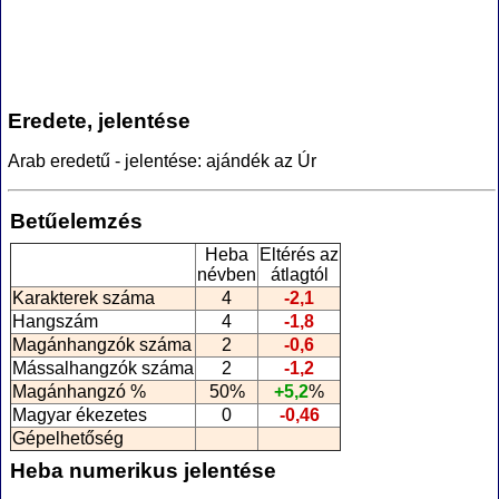
Eredete, jelentése
Arab eredetű - jelentése: ajándék az Úr
Betűelemzés
Heba
Eltérés az
névben
átlagtól
Karakterek száma
4
-2,1
Hangszám
4
-1,8
Magánhangzók száma
2
-0,6
Mássalhangzók száma
2
-1,2
Magánhangzó %
50%
+5,2
%
Magyar ékezetes
0
-0,46
Gépelhetőség
Heba numerikus jelentése