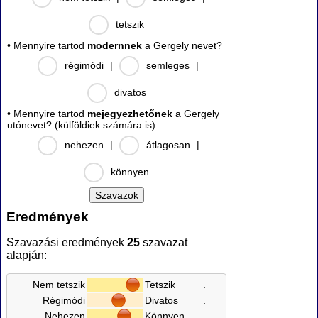
tetszik
• Mennyire tartod
modernnek
a Gergely nevet?
régimódi
|
semleges
|
divatos
• Mennyire tartod
mejegyezhetőnek
a Gergely
utónevet? (külföldiek számára is)
nehezen
|
átlagosan
|
könnyen
Eredmények
Szavazási eredmények
25
szavazat
alapján:
Nem tetszik
Tetszik
.
Régimódi
Divatos
.
Nehezen
Könnyen
.