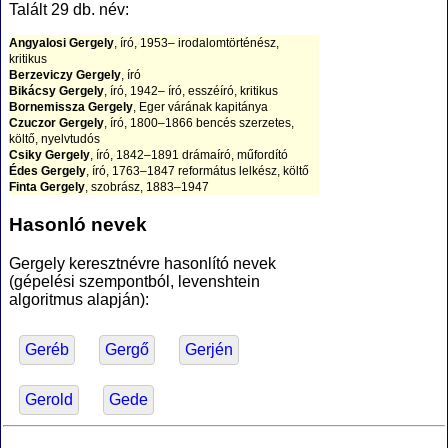
Talált 29 db. név:
Angyalosi Gergely
, író, 1953– irodalomtörténész,
kritikus
Berzeviczy Gergely
, író
Bikácsy Gergely
, író, 1942– író, esszéíró, kritikus
Bornemissza Gergely
, Eger várának kapitánya
Czuczor Gergely
, író, 1800–1866 bencés szerzetes,
költő, nyelvtudós
Csiky Gergely
, író, 1842–1891 drámaíró, műfordító
Édes Gergely
, író, 1763–1847 református lelkész, költő
Finta Gergely
, szobrász, 1883–1947
Fogarasi Gergely
, filmrendező, 1977
Göndöcs Gergely
, grafikus, 1976–
Hasonló nevek
Gyurta Gergely
, úszó
Hamar Gergely Róbert
, író, 1980– költő, író és
Gergely keresztnévre hasonlító nevek
dalszerző
(gépelési szempontból, levenshtein
Harcos Gergely
, matematikus
algoritmus alapján):
Harsányi Gergely
, kézilabdázó
Katonás Gergely
, vízilabdázó
Kisgyörgy Gergely
, teniszező
Kiss Gergely
, vízilabdázó
Geréb
Gergő
Gerjén
Litkai Gergely
, humorista, forgatókönyvíró
Majoross Gergely
, jégkorongozó
Molnár Gergely
, filozófus, 1950–, esztéta
Gerold
Gede
Nacsinák Gergely András
, író, 1977- író, teológus
Novotny Gergely
, író, 1925-2003 író, költő,
klarinétművész