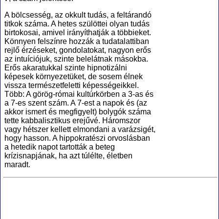
A bölcsesség, az okkult tudás, a feltárandó
titkok száma. A hetes szülöttei olyan tudás
birtokosai, amivel irányíthatják a többieket.
Könnyen felszínre hozzák a tudatalattiban
rejlő érzéseket, gondolatokat, nagyon erős
az intuíciójuk, szinte belelátnak másokba.
Erős akaratukkal szinte hipnotizálni
képesek környezetüket, de sosem élnek
vissza természetfeletti képességeikkel.
Több: A görög-római kultúrkörben a 3-as és
a 7-es szent szám. A 7-est a napok és (az
akkor ismert és megfigyelt) bolygók száma
tette kabbalisztikus erejűvé. Háromszor
vagy hétszer kellett elmondani a varázsigét,
hogy hasson. A hippokratészi orvoslásban
a hetedik napot tartották a beteg
krízisnapjának, ha azt túlélte, életben
maradt.