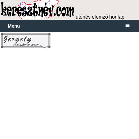
utónév elemző honlap
Menu