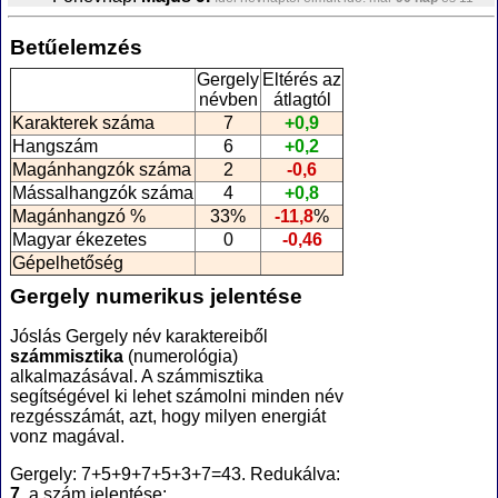
óra.
Május 25.
Idei névnaptól elmult idő: már
74 nap
és 11 óra.
Betűelemzés
Június 17.
Idei névnaptól elmult idő: már
51 nap
és 11 óra.
Szeptember 3.
Névnapig hátralévő idő: még
25 nap
és 13 óra.
Gergely
Eltérés az
November 17.
Névnapig hátralévő idő: még
100 nap
és 13 óra.
névben
átlagtól
November 27.
Névnapig hátralévő idő: még
110 nap
és 13 óra.
Karakterek száma
7
+0,9
Hangszám
6
+0,2
Magánhangzók száma
2
-0,6
Mássalhangzók száma
4
+0,8
Magánhangzó %
33%
-11,8
%
Magyar ékezetes
0
-0,46
Gépelhetőség
Gergely numerikus jelentése
Jóslás Gergely név karaktereiből
számmisztika
(numerológia
)
alkalmazásával. A számmisztika
segítségével ki lehet számolni minden név
rezgésszámát, azt, hogy milyen energiát
vonz magával.
Gergely: 7+5+9+7+5+3+7=43. Redukálva:
7
, a szám jelentése: