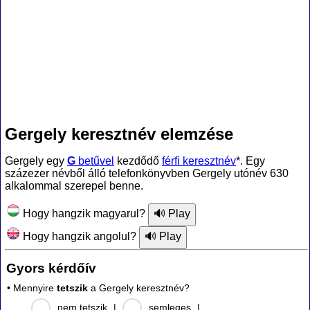
Gergely keresztnév elemzése
Gergely egy
G
betűvel
kezdődő
férfi keresztnév
*. Egy
százezer névből álló telefonkönyvben Gergely utónév 630
alkalommal szerepel benne.
Hogy hangzik magyarul?
Hogy hangzik angolul?
Gyors kérdőív
• Mennyire
tetszik
a Gergely keresztnév?
nem tetszik
|
semleges
|