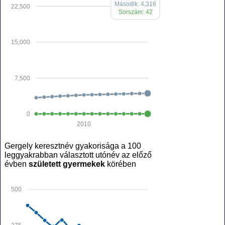
Második: 4,316
22,500
Sorszám: 42
15,000
7,500
0
2010
Gergely keresztnév gyakorisága a 100
leggyakrabban választott utónév az előző
évben
született gyermekek
körében
500