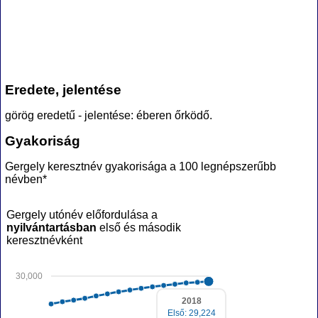
Eredete, jelentése
görög eredetű - jelentése: éberen őrködő.
Gyakoriság
Gergely keresztnév gyakorisága a 100 legnépszerűbb
névben*
Gergely utónév előfordulása a
nyilvántartásban
első és második
keresztnévként
30,000
2018
Első: 29,224