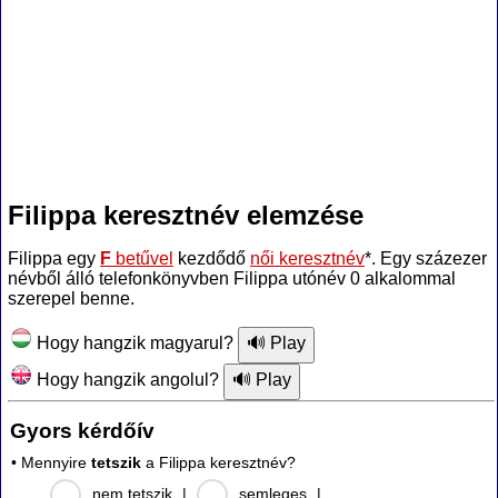
Filippa keresztnév elemzése
Filippa egy
F
betűvel
kezdődő
női keresztnév
*. Egy százezer
névből álló telefonkönyvben Filippa utónév 0 alkalommal
szerepel benne.
Hogy hangzik magyarul?
Hogy hangzik angolul?
Gyors kérdőív
• Mennyire
tetszik
a Filippa keresztnév?
nem tetszik
|
semleges
|