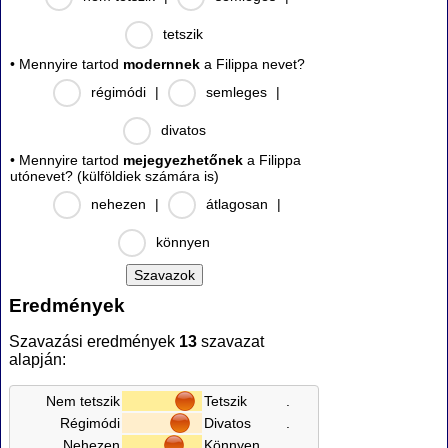
tetszik
• Mennyire tartod
modernnek
a Filippa nevet?
régimódi
|
semleges
|
divatos
• Mennyire tartod
mejegyezhetőnek
a Filippa
utónevet? (külföldiek számára is)
nehezen
|
átlagosan
|
könnyen
Eredmények
Szavazási eredmények
13
szavazat
alapján:
Nem tetszik
Tetszik
.
Régimódi
Divatos
.
Nehezen
Könnyen
.