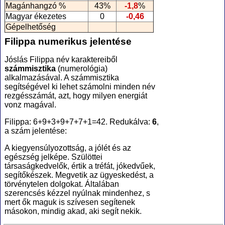
Magánhangzó %
43%
-1,8
%
Magyar ékezetes
0
-0,46
Gépelhetőség
Filippa numerikus jelentése
Jóslás Filippa név karaktereiből
számmisztika
(numerológia
)
alkalmazásával. A számmisztika
segítségével ki lehet számolni minden név
rezgésszámát, azt, hogy milyen energiát
vonz magával.
Filippa: 6+9+3+9+7+7+1=42. Redukálva:
6
,
a szám jelentése:
A kiegyensúlyozottság, a jólét és az
egészség jelképe. Szülöttei
társaságkedvelők, értik a tréfát, jókedvűek,
segítőkészek. Megvetik az ügyeskedést, a
törvénytelen dolgokat. Általában
szerencsés kézzel nyúlnak mindenhez, s
mert ők maguk is szívesen segítenek
másokon, mindig akad, aki segít nekik.