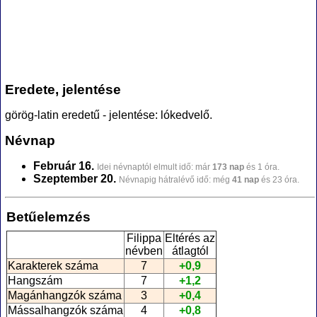
Eredete, jelentése
görög-latin eredetű - jelentése: lókedvelő.
Névnap
Február 16.
Idei névnaptól elmult idő: már
173 nap
és 1 óra.
Szeptember 20.
Névnapig hátralévő idő: még
41 nap
és 23 óra.
Betűelemzés
Filippa
Eltérés az
névben
átlagtól
Karakterek száma
7
+0,9
Hangszám
7
+1,2
Magánhangzók száma
3
+0,4
Mássalhangzók száma
4
+0,8