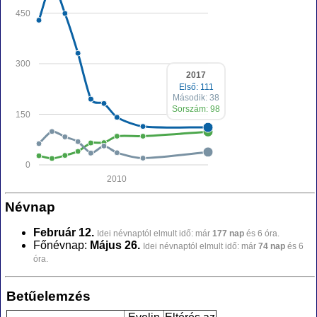
450
300
2017
Első: 111
Második: 38
Sorszám: 98
150
0
2010
Névnap
Február 12.
Idei névnaptól elmult idő: már
177 nap
és 6 óra.
Főnévnap:
Május 26.
Idei névnaptól elmult idő: már
74 nap
és 6
óra.
Betűelemzés