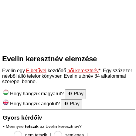
Evelin keresztnév elemzése
Evelin egy
E
betűvel
kezdődő
női keresztnév
*. Egy százezer
névből álló telefonkönyvben Evelin utónév 34 alkalommal
szerepel benne.
Hogy hangzik magyarul?
Hogy hangzik angolul?
Gyors kérdőív
• Mennyire
tetszik
az Evelin keresztnév?
nem tetszik
|
semleges
|