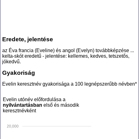
Eredete, jelentése
az Éva francia (Eveline) és angol (Evelyn) továbbképzése ...
kelta-skót eredetű - jelentése: kellemes, kedves, tetszetős,
jókedvű.
Gyakoriság
Evelin keresztnév gyakorisága a 100 legnépszerűbb névben*
Evelin utónév előfordulása a
nyilvántartásban
első és második
keresztnévként
20,000