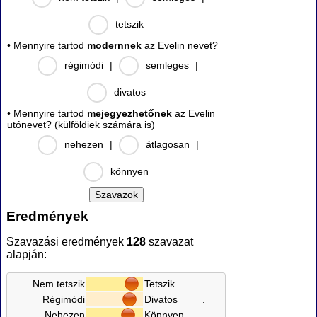
tetszik
• Mennyire tartod
modernnek
az Evelin nevet?
régimódi
|
semleges
|
divatos
• Mennyire tartod
mejegyezhetőnek
az Evelin
utónevet? (külföldiek számára is)
nehezen
|
átlagosan
|
könnyen
Eredmények
Szavazási eredmények
128
szavazat
alapján:
Nem tetszik
Tetszik
.
Régimódi
Divatos
.
Nehezen
Könnyen
.