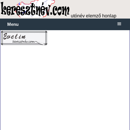
utónév elemző honlap
Menu