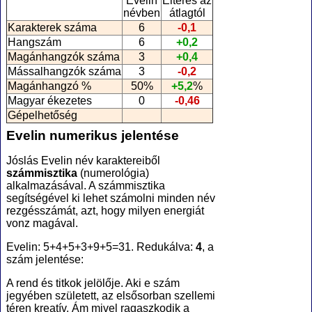
Evelin
Eltérés az
névben
átlagtól
Karakterek száma
6
-0,1
Hangszám
6
+0,2
Magánhangzók száma
3
+0,4
Mássalhangzók száma
3
-0,2
Magánhangzó %
50%
+5,2
%
Magyar ékezetes
0
-0,46
Gépelhetőség
Evelin numerikus jelentése
Jóslás Evelin név karaktereiből
számmisztika
(numerológia
)
alkalmazásával. A számmisztika
segítségével ki lehet számolni minden név
rezgésszámát, azt, hogy milyen energiát
vonz magával.
Evelin: 5+4+5+3+9+5=31. Redukálva:
4
, a
szám jelentése:
A rend és titkok jelölője. Aki e szám
jegyében született, az elsősorban szellemi
téren kreatív. Ám mivel ragaszkodik a