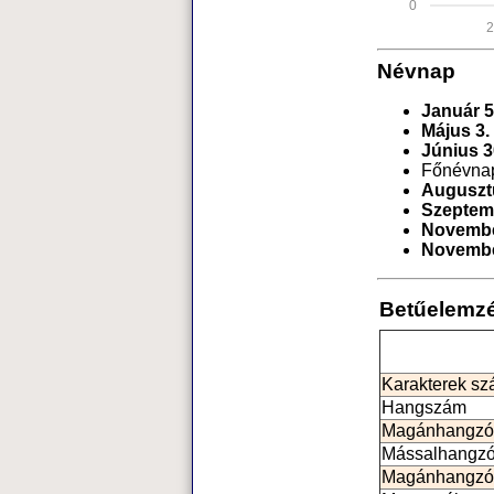
0
Névnap
Január 5
Május 3.
Június 3
Főnévna
Auguszt
Szeptem
Novembe
Novembe
Betűelemz
Karakterek s
Hangszám
Magánhangzó
Mássalhangz
Magánhangzó