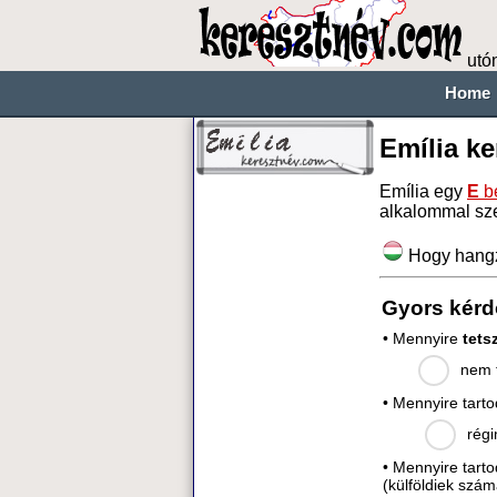
utó
Home
Emília k
Emília egy
E
be
alkalommal sz
Hogy hang
Gyors kérd
• Mennyire
tets
nem t
• Mennyire tart
régi
• Mennyire tart
(külföldiek szám