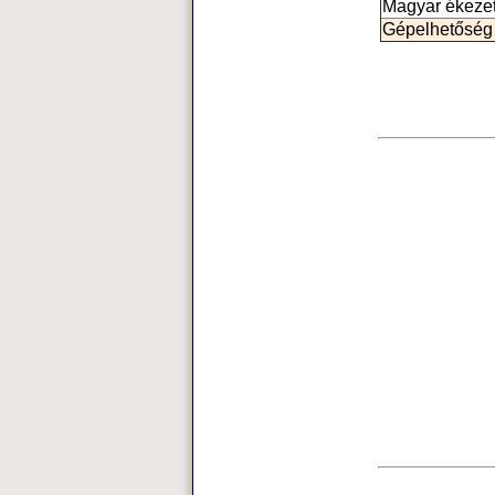
Magyar ékeze
Gépelhetőség