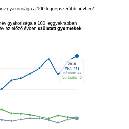
tnév gyakorisága a 100 legnépszerűbb névben*
tnév gyakorisága a 100 leggyakrabban
név az előző évben
született gyermekek
2018
Első: 271
Második: 44
Sorszám: 46