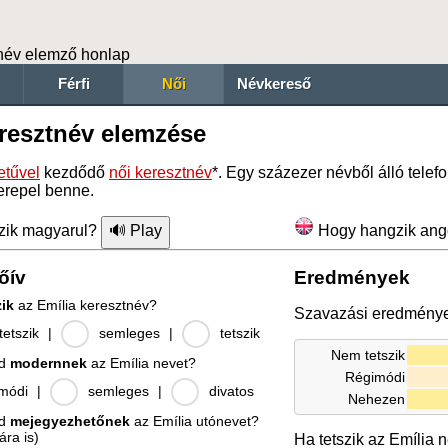
név elemző honlap
Férfi
Női
Névkereső
eresztnév elemzése
tűvel
kezdődő
női keresztnév
*. Egy százezer névből álló tele
erepel benne.
zik magyarul?
Hogy hangzik ang
őív
Eredmények
zik
az Emília keresztnév?
Szavazási eredmény
etszik
|
semleges
|
tetszik
Nem tetszik
od
modernnek
az Emília nevet?
Régimódi
módi
|
semleges
|
divatos
Nehezen
od
mejegyezhetőnek
az Emília utónevet?
ára is)
Ha tetszik az Emília 