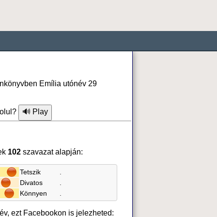
fonkönyvben Emília utónév 29
olul?
ek
102
szavazat alapján:
Tetszik
.
Divatos
.
Könnyen
.
név, ezt Facebookon is jelezheted: