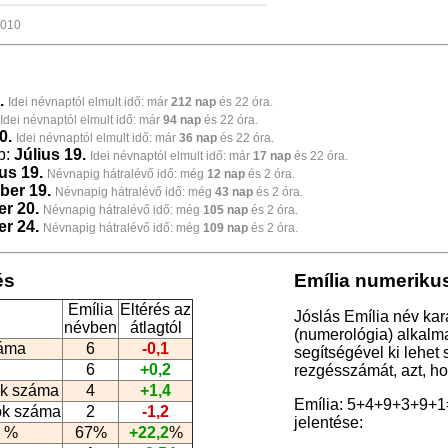
2010
.
Idei névnaptól elmult idő: már
212 nap
és 22 óra.
Idei névnaptól elmult idő: már
94 nap
és 22 óra.
0.
Idei névnaptól elmult idő: már
36 nap
és 22 óra.
p:
Július 19.
Idei névnaptól elmult idő: már
17 nap
és 22 óra.
us 19.
Névnapig hátralévő idő: még
12 nap
és 2 óra.
ber 19.
Névnapig hátralévő idő: még
43 nap
és 2 óra.
r 20.
Névnapig hátralévő idő: még
105 nap
és 2 óra.
r 24.
Névnapig hátralévő idő: még
109 nap
és 2 óra.
és
Emília numerikus
Emília
Eltérés az
Jóslás Emília név kar
névben
átlagtól
(numerológia
) alkalm
záma
6
-0,1
segítségével ki lehet
6
+0,2
rezgésszámát, azt, h
k száma
4
+1,4
Emília: 5+4+9+3+9+1
ók száma
2
-1,2
jelentése:
 %
67%
+22,2
%