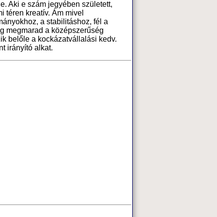
ője. Aki e szám jegyében született,
i téren kreatív. Ám mivel
nyokhoz, a stabilitáshoz, fél a
dig megmarad a középszerűség
ik belőle a kockázatvállalási kedv.
t irányító alkat.