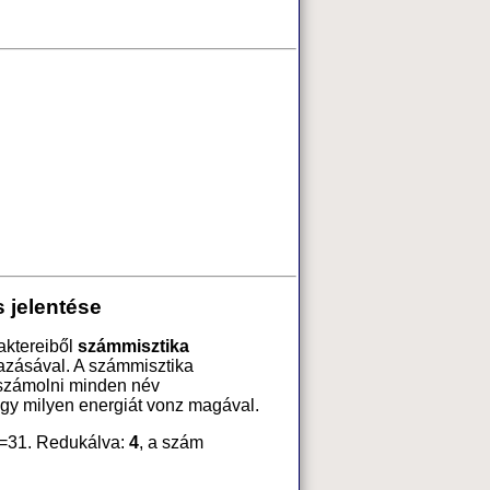
 jelentése
aktereiből
számmisztika
azásával. A számmisztika
 számolni minden név
ogy milyen energiát vonz magával.
=31. Redukálva:
4
, a szám