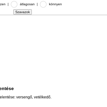
zen
|
átlagosan
|
könnyen
lentése
 jelentése: versengő, vetélkedő.