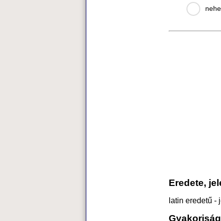
nehe
Eredete, je
latin eredetű -
Gyakoriság