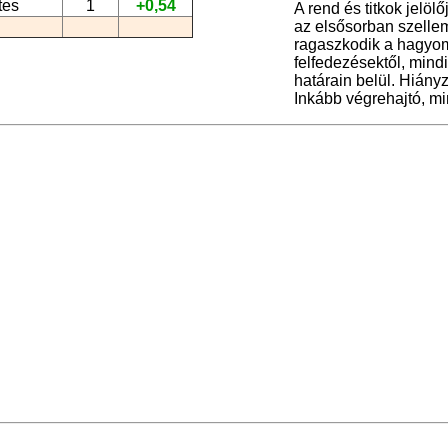
tes
1
+0,54
A rend és titkok jelöl
az elsősorban szellem
ragaszkodik a hagyomá
felfedezésektől, min
határain belül. Hiányz
Inkább végrehajtó, min