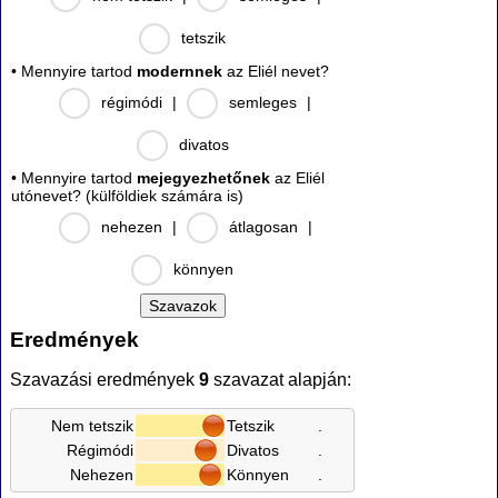
tetszik
• Mennyire tartod
modernnek
az Eliél nevet?
régimódi
|
semleges
|
divatos
• Mennyire tartod
mejegyezhetőnek
az Eliél
utónevet? (külföldiek számára is)
nehezen
|
átlagosan
|
könnyen
Eredmények
Szavazási eredmények
9
szavazat alapján:
Nem tetszik
Tetszik
.
Régimódi
Divatos
.
Nehezen
Könnyen
.