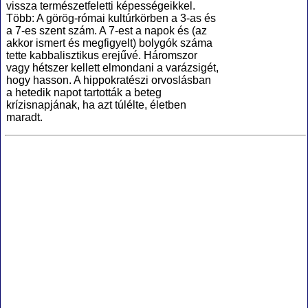
vissza természetfeletti képességeikkel.
Több: A görög-római kultúrkörben a 3-as és
a 7-es szent szám. A 7-est a napok és (az
akkor ismert és megfigyelt) bolygók száma
tette kabbalisztikus erejűvé. Háromszor
vagy hétszer kellett elmondani a varázsigét,
hogy hasson. A hippokratészi orvoslásban
a hetedik napot tartották a beteg
krízisnapjának, ha azt túlélte, életben
maradt.