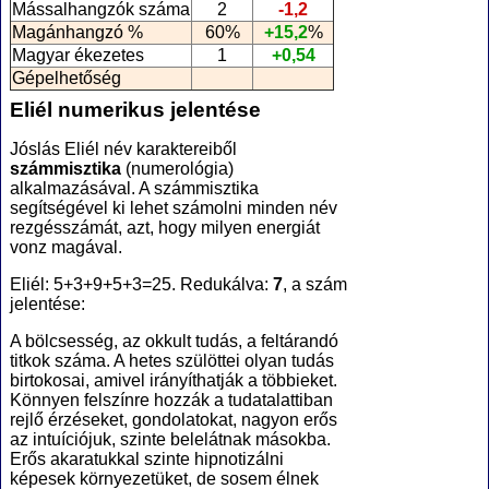
Mássalhangzók száma
2
-1,2
Magánhangzó %
60%
+15,2
%
Magyar ékezetes
1
+0,54
Gépelhetőség
Eliél numerikus jelentése
Jóslás Eliél név karaktereiből
számmisztika
(numerológia
)
alkalmazásával. A számmisztika
segítségével ki lehet számolni minden név
rezgésszámát, azt, hogy milyen energiát
vonz magával.
Eliél: 5+3+9+5+3=25. Redukálva:
7
, a szám
jelentése:
A bölcsesség, az okkult tudás, a feltárandó
titkok száma. A hetes szülöttei olyan tudás
birtokosai, amivel irányíthatják a többieket.
Könnyen felszínre hozzák a tudatalattiban
rejlő érzéseket, gondolatokat, nagyon erős
az intuíciójuk, szinte belelátnak másokba.
Erős akaratukkal szinte hipnotizálni
képesek környezetüket, de sosem élnek