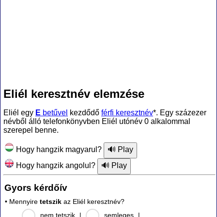
Eliél keresztnév elemzése
Eliél egy
E
betűvel
kezdődő
férfi keresztnév
*. Egy százezer
névből álló telefonkönyvben Eliél utónév 0 alkalommal
szerepel benne.
Hogy hangzik magyarul?
Hogy hangzik angolul?
Gyors kérdőív
• Mennyire
tetszik
az Eliél keresztnév?
nem tetszik
|
semleges
|