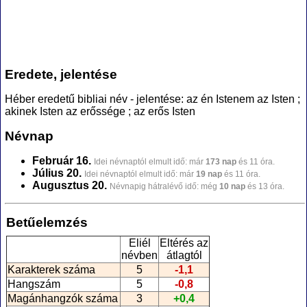
Eredete, jelentése
Héber eredetű bibliai név - jelentése: az én Istenem az Isten ;
akinek Isten az erőssége ; az erős Isten
Névnap
Február 16.
Idei névnaptól elmult idő: már
173 nap
és 11 óra.
Július 20.
Idei névnaptól elmult idő: már
19 nap
és 11 óra.
Augusztus 20.
Névnapig hátralévő idő: még
10 nap
és 13 óra.
Betűelemzés
Eliél
Eltérés az
névben
átlagtól
Karakterek száma
5
-1,1
Hangszám
5
-0,8
Magánhangzók száma
3
+0,4