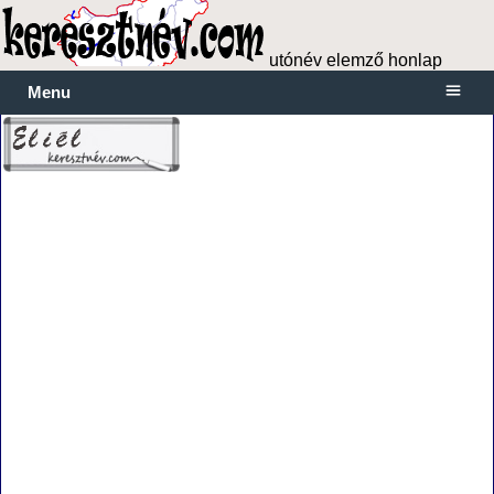
utónév elemző honlap
Menu