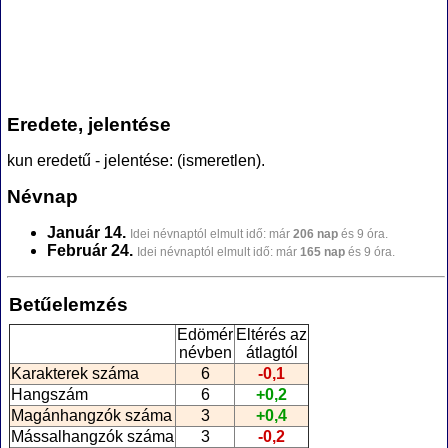
Eredete, jelentése
kun eredetű - jelentése: (ismeretlen).
Névnap
Január 14.
Idei névnaptól elmult idő: már
206 nap
és 9 óra.
Február 24.
Idei névnaptól elmult idő: már
165 nap
és 9 óra.
Betűelemzés
Edömér
Eltérés az
névben
átlagtól
Karakterek száma
6
-0,1
Hangszám
6
+0,2
Magánhangzók száma
3
+0,4
Mássalhangzók száma
3
-0,2