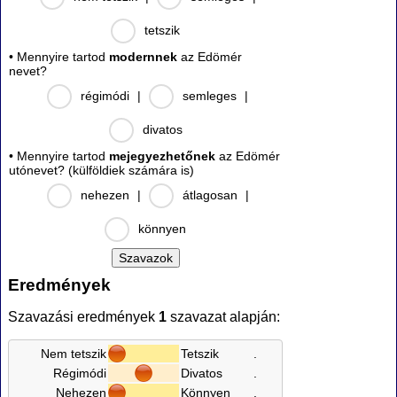
tetszik
• Mennyire tartod
modernnek
az Edömér
nevet?
régimódi
|
semleges
|
divatos
• Mennyire tartod
mejegyezhetőnek
az Edömér
utónevet? (külföldiek számára is)
nehezen
|
átlagosan
|
könnyen
Eredmények
Szavazási eredmények
1
szavazat alapján:
Nem tetszik
Tetszik
.
Régimódi
Divatos
.
Nehezen
Könnyen
.