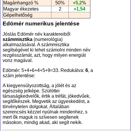
Magánhangzó %
50%
+5,2
%
Magyar ékezetes
2
+1,54
Gépelhetőség
Edömér numerikus jelentése
Jóslás Edömér név karaktereiből
számmisztika
(numerológia
)
alkalmazásával. A számmisztika
segítségével ki lehet számolni minden név
rezgésszámát, azt, hogy milyen energiát
vonz magával.
Edömér: 5+4+6+4+5+9=33. Redukálva:
6
, a
szám jelentése:
A kiegyensúlyozottság, a jólét és az
egészség jelképe. Szülöttei
társaságkedvelők, értik a tréfát, jókedvűek,
segítőkészek. Megvetik az ügyeskedést, a
törvénytelen dolgokat. Általában
szerencsés kézzel nyúlnak mindenhez, s
mert ők maguk is szívesen segítenek
másokon, mindig akad, aki segít nekik.