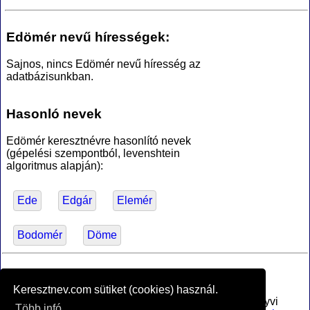
Edömér nevű hírességek:
Sajnos, nincs Edömér nevű híresség az
adatbázisunkban.
Hasonló nevek
Edömér keresztnévre hasonlító nevek
(gépelési szempontból, levenshtein
algoritmus alapján):
Ede
Edgár
Elemér
Bodomér
Döme
*Források
Keresztnev.com sütiket (cookies) használ.
Az MTA Nyelvtudományi Intézete által anyakönyvi
Több infó