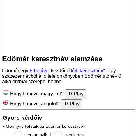
Edömér keresztnév elemzése
Edömér egy
E
betűvel
kezdődő
férfi keresztnév
*. Egy
százezer névből álló telefonkönyvben Edömér utónév 0
alkalommal szerepel benne.
Hogy hangzik magyarul?
Hogy hangzik angolul?
Gyors kérdőív
• Mennyire
tetszik
az Edömér keresztnév?
nem tetszik
|
semleges
|