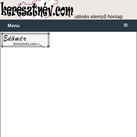
utónév elemző honlap
Menu