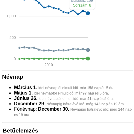
Második: 209
Sorszám: 8
1,000
500
0
2010
Névnap
Március 1.
Idei névnaptól elmult idő: már
158 nap
és 5 óra.
Május 1.
Idei névnaptól elmult idő: már
97 nap
és 5 óra.
Június 26.
Idei névnaptól elmult idő: már
41 nap
és 5 óra.
December 29.
Névnapig hátralévő idő: még
143 nap
és 19 óra.
Főnévnap:
December 30.
Névnapig hátralévő idő: még
144 nap
és 19 óra.
Betűelemzés