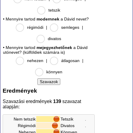
tetszik
• Mennyire tartod
modernnek
a Dávid nevet?
régimódi
|
semleges
|
divatos
• Mennyire tartod
mejegyezhetőnek
a Dávid
utónevet? (külföldiek számára is)
nehezen
|
átlagosan
|
könnyen
Eredmények
Szavazási eredmények
139
szavazat
alapján:
Nem tetszik
Tetszik
.
Régimódi
Divatos
.
Nehezen
Könnyen
.