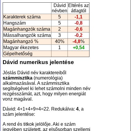
Dávid
Eltérés az
névben
átlagtól
Karakterek száma
5
-1,1
Hangszám
5
-0,8
Magánhangzók száma
2
-0,6
Mássalhangzók száma
3
-0,2
Magánhangzó %
40%
-4,8
%
Magyar ékezetes
1
+0,54
Gépelhetőség
Dávid numerikus jelentése
Jóslás Dávid név karaktereiből
számmisztika
(numerológia
)
alkalmazásával. A számmisztika
segítségével ki lehet számolni minden név
rezgésszámát, azt, hogy milyen energiát
vonz magával.
Dávid: 4+1+4+9+4=22. Redukálva:
4
, a
szám jelentése:
A rend és titkok jelölője. Aki e szám
jegyében született, az elsősorban szellemi