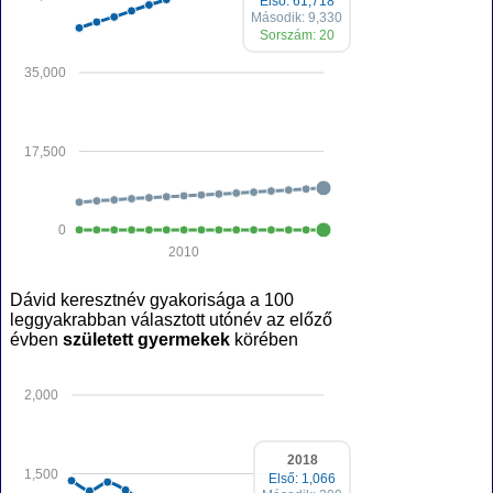
Első: 61,718
Második: 9,330
Sorszám: 20
35,000
17,500
0
2010
Dávid keresztnév gyakorisága a 100
leggyakrabban választott utónév az előző
évben
született gyermekek
körében
2,000
2018
1,500
Első: 1,066