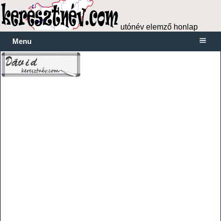
utónév elemző honlap
Menu