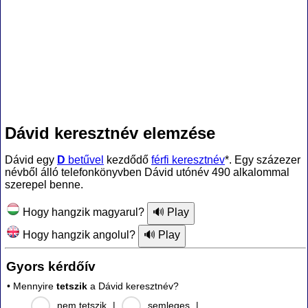
Dávid keresztnév elemzése
Dávid egy
D
betűvel
kezdődő
férfi keresztnév
*. Egy százezer
névből álló telefonkönyvben Dávid utónév 490 alkalommal
szerepel benne.
Hogy hangzik magyarul?
Hogy hangzik angolul?
Gyors kérdőív
• Mennyire
tetszik
a Dávid keresztnév?
nem tetszik
|
semleges
|