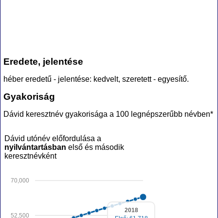
Eredete, jelentése
héber eredetű - jelentése: kedvelt, szeretett - egyesítő.
Gyakoriság
Dávid keresztnév gyakorisága a 100 legnépszerűbb névben*
Dávid utónév előfordulása a
nyilvántartásban
első és második
keresztnévként
70,000
2018
52,500