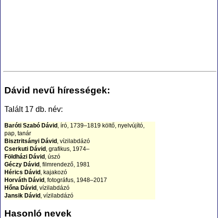
Dávid nevű hírességek:
Talált 17 db. név:
Baróti Szabó Dávid
, író, 1739–1819 költő, nyelvújító,
pap, tanár
Bisztritsányi Dávid
, vízilabdázó
Cserkuti Dávid
, grafikus, 1974–
Földházi Dávid
, úszó
Géczy Dávid
, filmrendező, 1981
Hérics Dávid
, kajakozó
Horváth Dávid
, fotográfus, 1948–2017
Hőna Dávid
, vízilabdázó
Jansik Dávid
, vízilabdázó
Jónás Dávid
, építész, 1871–1951
Juhász Dávid
, festő, 1979
Hasonló nevek