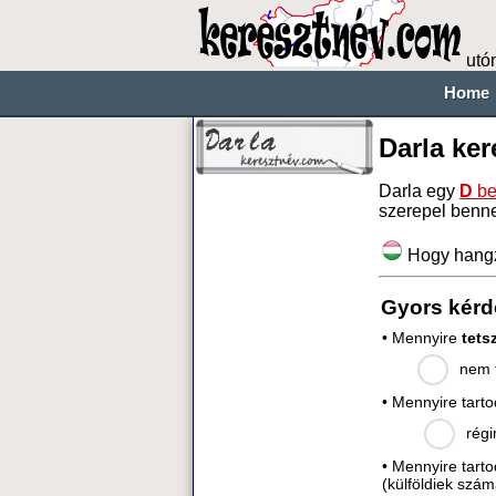
utó
Home
Darla ke
Darla egy
D
be
szerepel benn
Hogy hang
Gyors kérd
• Mennyire
tets
nem t
• Mennyire tart
régi
• Mennyire tart
(külföldiek szám