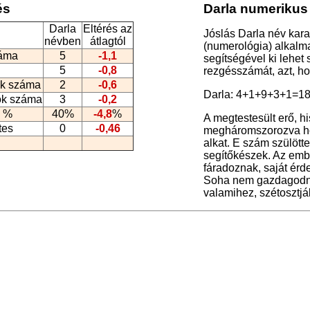
és
Darla numerikus 
Darla
Eltérés az
Jóslás Darla név kara
névben
átlagtól
(numerológia
) alkalm
záma
5
-1,1
segítségével ki lehet
5
-0,8
rezgésszámát, azt, h
k száma
2
-0,6
Darla: 4+1+9+3+1=18
ók száma
3
-0,2
 %
40%
-4,8
%
A megtestesült erő, h
tes
0
-0,46
megháromszorozva hor
alkat. E szám szülött
segítőkészek. Az emb
fáradoznak, saját érd
Soha nem gazdagodna
valamihez, szétosztjá