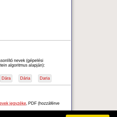
sonlító nevek (gépelési
ein algoritmus alapján):
Dára
Dária
Daria
nevek jegyzéke
, PDF (hozzáférve