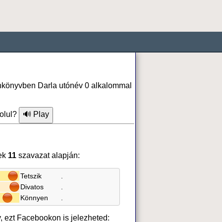
fonkönyvben Darla utónév 0 alkalommal
olul?
ek
11
szavazat alapján:
Tetszik
.
Divatos
.
Könnyen
.
v, ezt Facebookon is jelezheted: