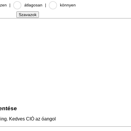
zen
|
átlagosan
|
könnyen
lentése
ling. Kedves CIÓ az óangol