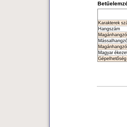
Betűelemz
Karakterek s
Hangszám
Magánhangzó
Mássalhangz
Magánhangzó
Magyar ékeze
Gépelhetőség