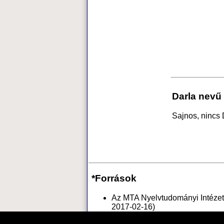
Darla nevű
Sajnos, nincs
*Források
Az MTA Nyelvtudományi Intézete
2017-02-16)
Vagyok.net
névnapok és jelent