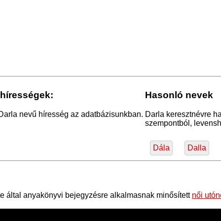
 hírességek:
Hasonló nevek
 Darla nevű híresség az adatbázisunkban.
Darla keresztnévre ha
szempontból, levensht
Dála
Dalla
 által anyakönyvi bejegyzésre alkalmasnak minősített
női utó
ések nagy része