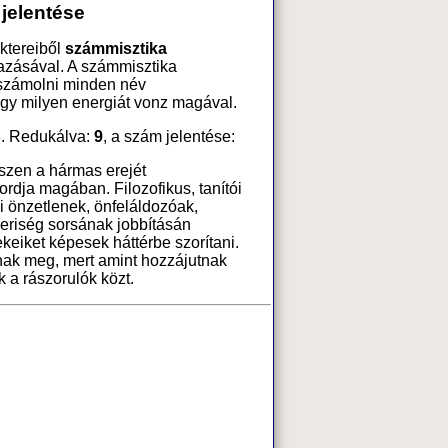
jelentése
ktereiből
számmisztika
azásával. A számmisztika
 számolni minden név
ogy milyen energiát vonz magával.
. Redukálva:
9
, a szám jelentése:
iszen a hármas erejét
dja magában. Filozofikus, tanítói
ei önzetlenek, önfeláldozóak,
eriség sorsának jobbításán
ekeiket képesek háttérbe szorítani.
k meg, mert amint hozzájutnak
k a rászorulók közt.