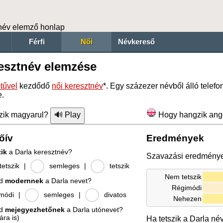
név elemző honlap
Férfi
Női
Névkereső
resztnév elemzése
tűvel
kezdődő
női keresztnév
*. Egy százezer névből álló tele
e.
zik magyarul?
Hogy hangzik ang
őív
Eredmények
zik
a Darla keresztnév?
Szavazási eredmény
etszik
|
semleges
|
tetszik
Nem tetszik
od
modernnek
a Darla nevet?
Régimódi
módi
|
semleges
|
divatos
Nehezen
od
mejegyezhetőnek
a Darla utónevet?
ára is)
Ha tetszik a Darla né