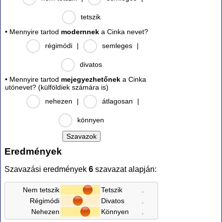
tetszik
• Mennyire tartod
modernnek
a Cinka nevet?
régimódi
|
semleges
|
divatos
• Mennyire tartod
mejegyezhetőnek
a Cinka
utónevet? (külföldiek számára is)
nehezen
|
átlagosan
|
könnyen
Eredmények
Szavazási eredmények
6
szavazat alapján:
Nem tetszik
Tetszik
.
Régimódi
Divatos
.
Nehezen
Könnyen
.