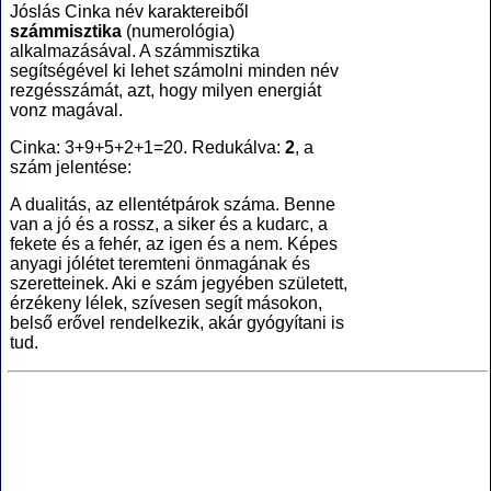
Jóslás Cinka név karaktereiből
számmisztika
(numerológia
)
alkalmazásával. A számmisztika
segítségével ki lehet számolni minden név
rezgésszámát, azt, hogy milyen energiát
vonz magával.
Cinka: 3+9+5+2+1=20. Redukálva:
2
, a
szám jelentése:
A dualitás, az ellentétpárok száma. Benne
van a jó és a rossz, a siker és a kudarc, a
fekete és a fehér, az igen és a nem. Képes
anyagi jólétet teremteni önmagának és
szeretteinek. Aki e szám jegyében született,
érzékeny lélek, szívesen segít másokon,
belső erővel rendelkezik, akár gyógyítani is
tud.