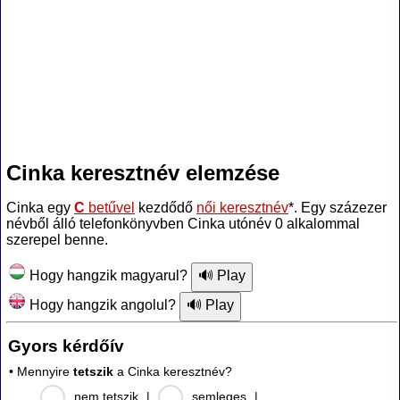
Cinka keresztnév elemzése
Cinka egy
C
betűvel
kezdődő
női keresztnév
*. Egy százezer
névből álló telefonkönyvben Cinka utónév 0 alkalommal
szerepel benne.
Hogy hangzik magyarul?
Hogy hangzik angolul?
Gyors kérdőív
• Mennyire
tetszik
a Cinka keresztnév?
nem tetszik
|
semleges
|