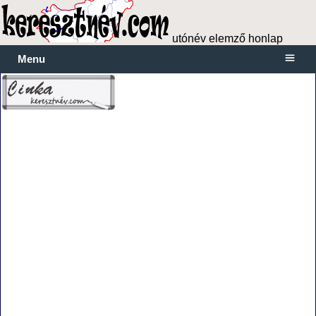
utónév elemző honlap
Menu