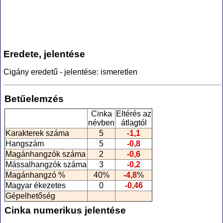
Eredete, jelentése
Cigány eredetű - jelentése: ismeretlen
Betűelemzés
Cinka
Eltérés az
névben
átlagtól
Karakterek száma
5
-1,1
Hangszám
5
-0,8
Magánhangzók száma
2
-0,6
Mássalhangzók száma
3
-0,2
Magánhangzó %
40%
-4,8
%
Magyar ékezetes
0
-0,46
Gépelhetőség
Cinka numerikus jelentése