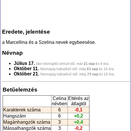
Eredete, jelentése
a Marcellina és a Szelina nevek egybeesése.
Névnap
Július 17.
Idei névnaptól elmult idő: már
21 nap
és 8 óra.
Október 11.
Névnapig hátralévő idő: még
63 nap
és 16 óra.
Október 21.
Névnapig hátralévő idő: még
73 nap
és 16 óra.
Betűelemzés
Celina
Eltérés az
névben
átlagtól
Karakterek száma
6
-0,1
Hangszám
6
+0,2
Magánhangzók száma
3
+0,4
Mássalhangzók száma
3
-0,2