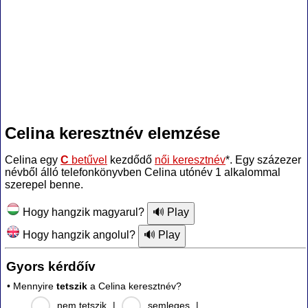
Celina keresztnév elemzése
Celina egy
C
betűvel
kezdődő
női keresztnév
*. Egy százezer
névből álló telefonkönyvben Celina utónév 1 alkalommal
szerepel benne.
Hogy hangzik magyarul?
Hogy hangzik angolul?
Gyors kérdőív
• Mennyire
tetszik
a Celina keresztnév?
nem tetszik
|
semleges
|