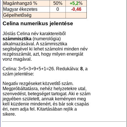
Magánhangzó %
50%
+5,2
%
Magyar ékezetes
0
-0,46
Gépelhetőség
Celina numerikus jelentése
Jóslás Celina név karaktereiből
számmisztika
(numerológia
)
alkalmazásával. A számmisztika
segítségével ki lehet számolni minden név
rezgésszámát, azt, hogy milyen energiát
vonz magával.
Celina: 3+5+3+9+5+1=26. Redukálva:
8
, a
szám jelentése:
Negatív rezgéseket közvetítő szám.
Megpróbáltatásra, nehéz helyzetekre utal,
szenvedést, betegséget tartogat. Aki e szám
jegyében született, annak keményen meg
kell küzdenie mindenért, és bár sok csapás
éri, nem adja fel. Kitartásában rejlik a
sikere.