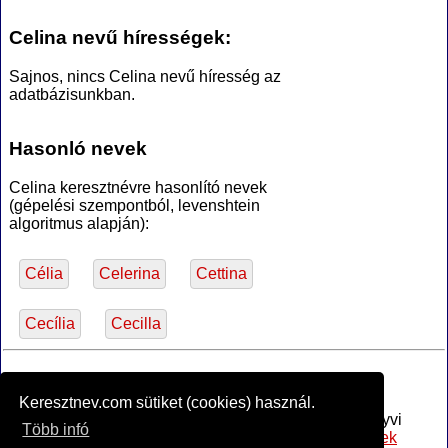
Celina nevű hírességek:
Sajnos, nincs Celina nevű híresség az
adatbázisunkban.
Hasonló nevek
Celina keresztnévre hasonlító nevek
(gépelési szempontból, levenshtein
algoritmus alapján):
Célia
Celerina
Cettina
Cecília
Cecilla
*Források
Keresztnev.com sütiket (cookies) használ.
Az MTA Nyelvtudományi Intézete által anyakönyvi
Több infó
bejegyzésre alkalmasnak minősített
női utónevek