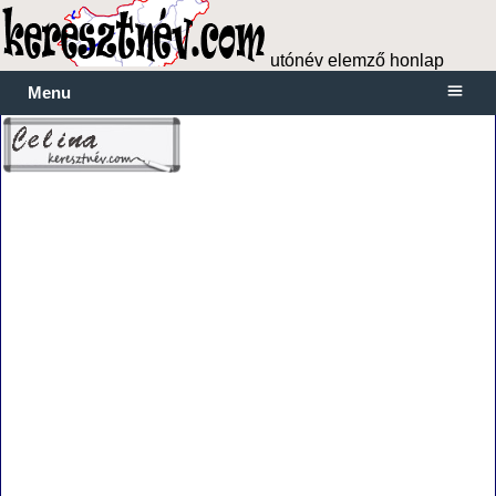
utónév elemző honlap
Menu