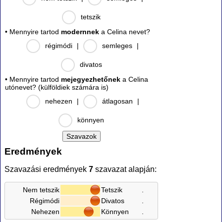
tetszik
• Mennyire tartod
modernnek
a Celina nevet?
régimódi
|
semleges
|
divatos
• Mennyire tartod
mejegyezhetőnek
a Celina
utónevet? (külföldiek számára is)
nehezen
|
átlagosan
|
könnyen
Eredmények
Szavazási eredmények
7
szavazat alapján:
Nem tetszik
Tetszik
.
Régimódi
Divatos
.
Nehezen
Könnyen
.