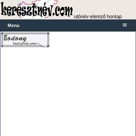
utónév elemző honlap
Menu