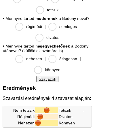
tetszik
• Mennyire tartod
modernnek
a Bodony nevet?
régimódi
|
semleges
|
divatos
• Mennyire tartod
mejegyezhetőnek
a Bodony
utónevet? (külföldiek számára is)
nehezen
|
átlagosan
|
könnyen
Eredmények
Szavazási eredmények
4
szavazat alapján:
Nem tetszik
Tetszik
.
Régimódi
Divatos
.
Nehezen
Könnyen
.