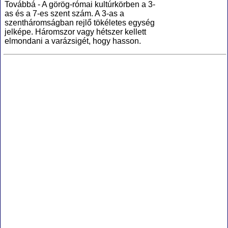
Továbbá - A görög-római kultúrkörben a 3-
as és a 7-es szent szám. A 3-as a
szentháromságban rejlő tökéletes egység
jelképe. Háromszor vagy hétszer kellett
elmondani a varázsigét, hogy hasson.