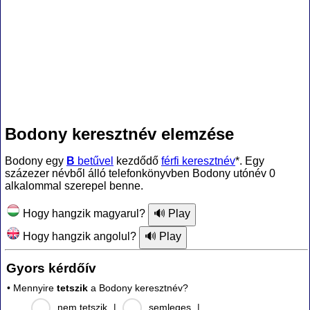
Bodony keresztnév elemzése
Bodony egy
B
betűvel
kezdődő
férfi keresztnév
*. Egy
százezer névből álló telefonkönyvben Bodony utónév 0
alkalommal szerepel benne.
Hogy hangzik magyarul?
Hogy hangzik angolul?
Gyors kérdőív
• Mennyire
tetszik
a Bodony keresztnév?
nem tetszik
|
semleges
|