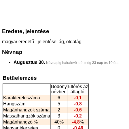
Eredete, jelentése
magyar eredetű - jelentése: ág, oldalág.
Névnap
Augusztus 30.
Névnapig hátralévő idő: még
23 nap
és 10 óra.
Betűelemzés
Bodony
Eltérés az
névben
átlagtól
Karakterek száma
6
-0,1
Hangszám
5
-0,8
Magánhangzók száma
2
-0,6
Mássalhangzók száma
3
-0,2
Magánhangzó %
40%
-4,8
%
Magyar ékezetes
0
-0,46