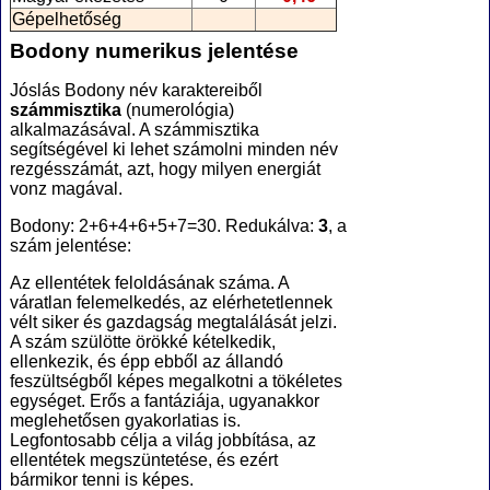
Gépelhetőség
Bodony numerikus jelentése
Jóslás Bodony név karaktereiből
számmisztika
(numerológia
)
alkalmazásával. A számmisztika
segítségével ki lehet számolni minden név
rezgésszámát, azt, hogy milyen energiát
vonz magával.
Bodony: 2+6+4+6+5+7=30. Redukálva:
3
, a
szám jelentése:
Az ellentétek feloldásának száma. A
váratlan felemelkedés, az elérhetetlennek
vélt siker és gazdagság megtalálását jelzi.
A szám szülötte örökké kételkedik,
ellenkezik, és épp ebből az állandó
feszültségből képes megalkotni a tökéletes
egységet. Erős a fantáziája, ugyanakkor
meglehetősen gyakorlatias is.
Legfontosabb célja a világ jobbítása, az
ellentétek megszüntetése, és ezért
bármikor tenni is képes.