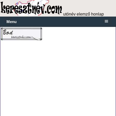
utónév elemző honlap
Menu