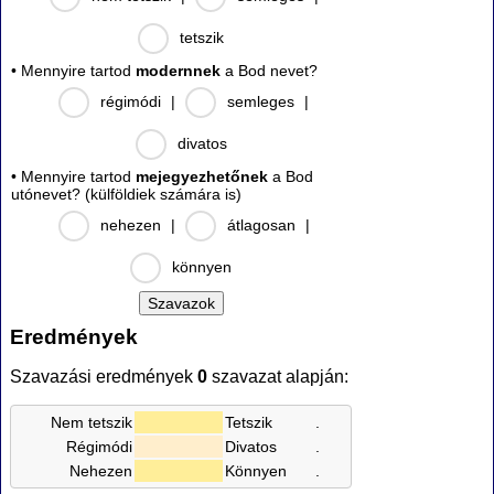
tetszik
• Mennyire tartod
modernnek
a Bod nevet?
régimódi
|
semleges
|
divatos
• Mennyire tartod
mejegyezhetőnek
a Bod
utónevet? (külföldiek számára is)
nehezen
|
átlagosan
|
könnyen
Eredmények
Szavazási eredmények
0
szavazat alapján:
Nem tetszik
Tetszik
.
Régimódi
Divatos
.
Nehezen
Könnyen
.