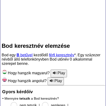
Bod keresztnév elemzése
Bod egy
B
betűvel
kezdődő
férfi keresztnév
*. Egy százezer
névből álló telefonkönyvben Bod utónév 0 alkalommal
szerepel benne.
Hogy hangzik magyarul?
Hogy hangzik angolul?
Gyors kérdőív
• Mennyire
tetszik
a Bod keresztnév?
nem tetszik
|
semleges
|