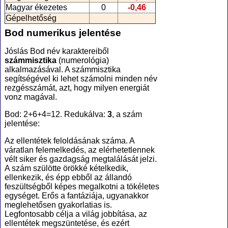
Magyar ékezetes
0
-0,46
Gépelhetőség
Bod numerikus jelentése
Jóslás Bod név karaktereiből
számmisztika
(numerológia
)
alkalmazásával. A számmisztika
segítségével ki lehet számolni minden név
rezgésszámát, azt, hogy milyen energiát
vonz magával.
Bod: 2+6+4=12. Redukálva:
3
, a szám
jelentése:
Az ellentétek feloldásának száma. A
váratlan felemelkedés, az elérhetetlennek
vélt siker és gazdagság megtalálását jelzi.
A szám szülötte örökké kételkedik,
ellenkezik, és épp ebből az állandó
feszültségből képes megalkotni a tökéletes
egységet. Erős a fantáziája, ugyanakkor
meglehetősen gyakorlatias is.
Legfontosabb célja a világ jobbítása, az
ellentétek megszüntetése, és ezért