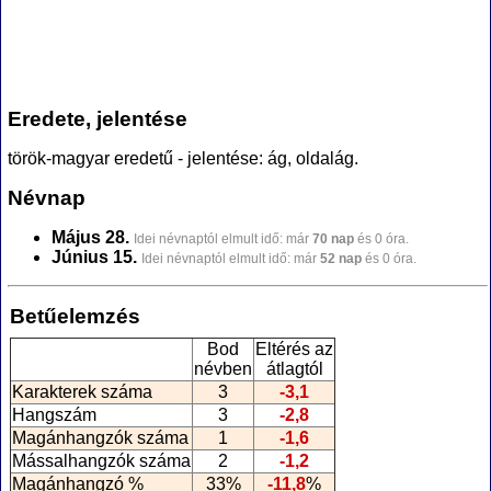
Eredete, jelentése
török-magyar eredetű - jelentése: ág, oldalág.
Névnap
Május 28.
Idei névnaptól elmult idő: már
70 nap
és 0 óra.
Június 15.
Idei névnaptól elmult idő: már
52 nap
és 0 óra.
Betűelemzés
Bod
Eltérés az
névben
átlagtól
Karakterek száma
3
-3,1
Hangszám
3
-2,8
Magánhangzók száma
1
-1,6
Mássalhangzók száma
2
-1,2
Magánhangzó %
33%
-11,8
%