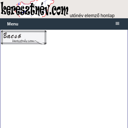
utónév elemző honlap
Menu