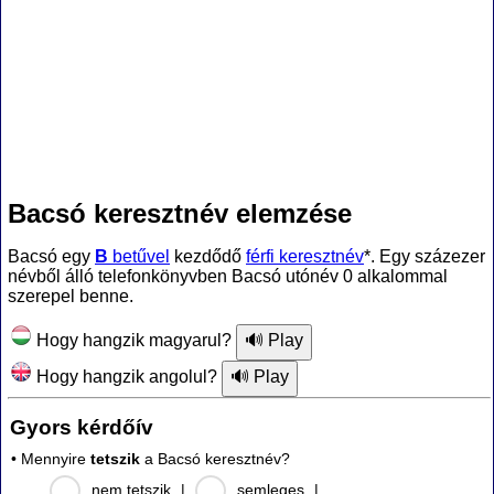
Bacsó keresztnév elemzése
Bacsó egy
B
betűvel
kezdődő
férfi keresztnév
*. Egy százezer
névből álló telefonkönyvben Bacsó utónév 0 alkalommal
szerepel benne.
Hogy hangzik magyarul?
Hogy hangzik angolul?
Gyors kérdőív
• Mennyire
tetszik
a Bacsó keresztnév?
nem tetszik
|
semleges
|