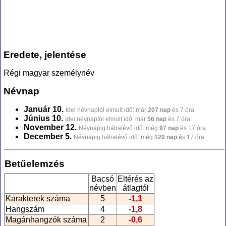
Eredete, jelentése
Régi magyar személynév
Névnap
Január 10.
Idei névnaptól elmult idő: már
207 nap
és 7 óra.
Június 10.
Idei névnaptól elmult idő: már
56 nap
és 7 óra.
November 12.
Névnapig hátralévő idő: még
97 nap
és 17 óra.
December 5.
Névnapig hátralévő idő: még
120 nap
és 17 óra.
Betűelemzés
Bacsó
Eltérés az
névben
átlagtól
Karakterek száma
5
-1,1
Hangszám
4
-1,8
Magánhangzók száma
2
-0,6