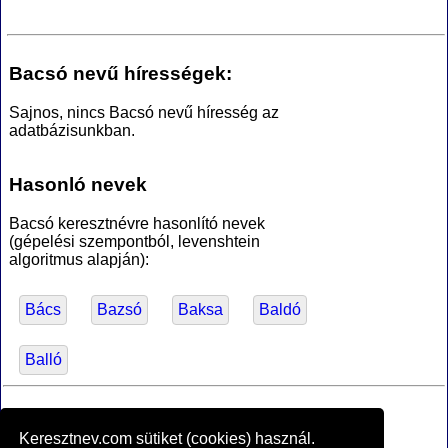
Bacsó nevű hírességek:
Sajnos, nincs Bacsó nevű híresség az
adatbázisunkban.
Hasonló nevek
Bacsó keresztnévre hasonlító nevek
(gépelési szempontból, levenshtein
algoritmus alapján):
Bács
Bazsó
Baksa
Baldó
Balló
*Források
Keresztnev.com sütiket (cookies) használ.