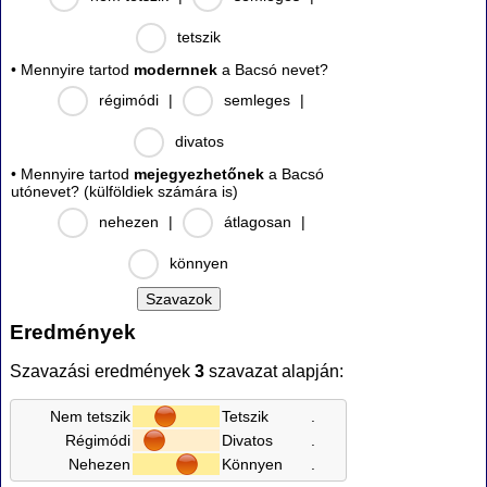
tetszik
• Mennyire tartod
modernnek
a Bacsó nevet?
régimódi
|
semleges
|
divatos
• Mennyire tartod
mejegyezhetőnek
a Bacsó
utónevet? (külföldiek számára is)
nehezen
|
átlagosan
|
könnyen
Eredmények
Szavazási eredmények
3
szavazat alapján:
Nem tetszik
Tetszik
.
Régimódi
Divatos
.
Nehezen
Könnyen
.