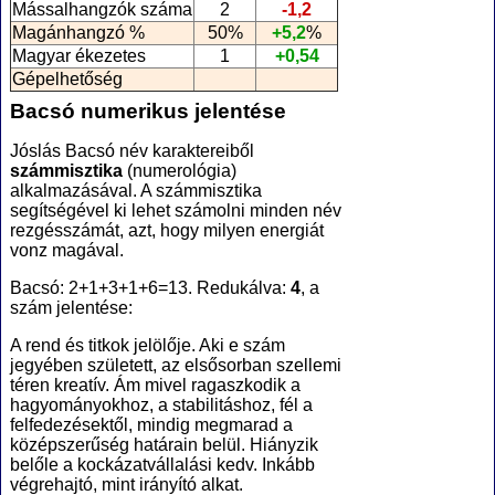
Mássalhangzók száma
2
-1,2
Magánhangzó %
50%
+5,2
%
Magyar ékezetes
1
+0,54
Gépelhetőség
Bacsó numerikus jelentése
Jóslás Bacsó név karaktereiből
számmisztika
(numerológia
)
alkalmazásával. A számmisztika
segítségével ki lehet számolni minden név
rezgésszámát, azt, hogy milyen energiát
vonz magával.
Bacsó: 2+1+3+1+6=13. Redukálva:
4
, a
szám jelentése:
A rend és titkok jelölője. Aki e szám
jegyében született, az elsősorban szellemi
téren kreatív. Ám mivel ragaszkodik a
hagyományokhoz, a stabilitáshoz, fél a
felfedezésektől, mindig megmarad a
középszerűség határain belül. Hiányzik
belőle a kockázatvállalási kedv. Inkább
végrehajtó, mint irányító alkat.