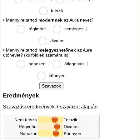
tetszik
• Mennyire tartod
modernnek
az Aura nevet?
régimódi
|
semleges
|
divatos
• Mennyire tartod
mejegyezhetőnek
az Aura
utónevet? (külföldiek számára is)
nehezen
|
átlagosan
|
könnyen
Eredmények
Szavazási eredmények
7
szavazat alapján:
Nem tetszik
Tetszik
.
Régimódi
Divatos
.
Nehezen
Könnyen
.