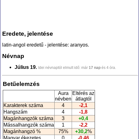
Eredete, jelentése
latin-angol eredetű - jelentése: aranyos.
Névnap
Július 19.
Idei névnaptól elmult idő: már
17 nap
és 4 óra.
Betűelemzés
Aura
Eltérés az
névben
átlagtól
Karakterek száma
4
-2,1
Hangszám
4
-1,8
Magánhangzók száma
3
+0,4
Mássalhangzók száma
1
-2,2
Magánhangzó %
75%
+30,2
%
Magyar ékezetes
0
-0,46