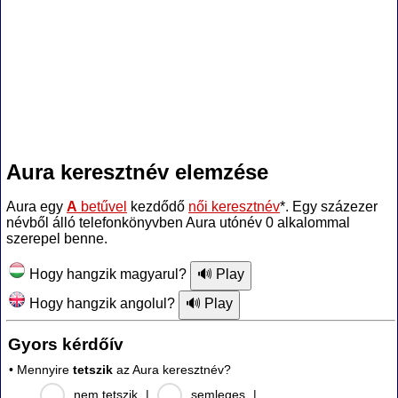
Aura keresztnév elemzése
Aura egy
A
betűvel
kezdődő
női keresztnév
*. Egy százezer
névből álló telefonkönyvben Aura utónév 0 alkalommal
szerepel benne.
Hogy hangzik magyarul?
Hogy hangzik angolul?
Gyors kérdőív
• Mennyire
tetszik
az Aura keresztnév?
nem tetszik
|
semleges
|