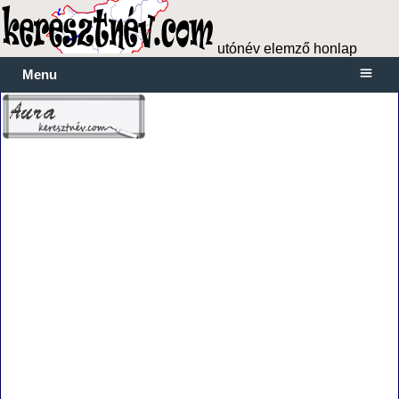
utónév elemző honlap
Menu