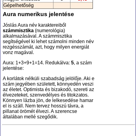
Gépelhetőség
Aura numerikus jelentése
Jóslás Aura név karaktereiből
számmisztika
(numerológia
)
alkalmazásával. A számmisztika
segítségével ki lehet számolni minden név
rezgésszámát, azt, hogy milyen energiát
vonz magával.
Aura: 1+3+9+1=14. Redukálva:
5
, a szám
jelentése:
A korlátok nélküli szabadság jelölője. Aki e
szám jegyében született, könnyedén veszi
az életet. Optimista és bizakodó, szereti az
élvezeteket, szenvedélyes és titokzatos.
Könnyen lázba jön, de lelkesedése hamar
el is száll. Nem tervez hosszú távra, a
pillanat örömét élvezi. A szerencse
általában mellé szegődik.