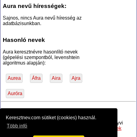
Aura nevű hírességek:
Sajnos, nincs Aura nevű híresség az
adatbázisunkban.
Hasonló nevek
Aura keresztnévre hasonlító nevek
(gépelési szempontból, levenshtein
algoritmus alapján):
Aurea
Áfra
Aira
Ajra
Auróra
*Források
Keresztnev.com sütiket (cookies) használ.
Az MTA Nyelvtudományi Intézete által anyakönyvi
Több infó
bejegyzésre alkalmasnak minősített
női utónevek
jegyzéke
, PDF (hozzáférve 2017-02-16)