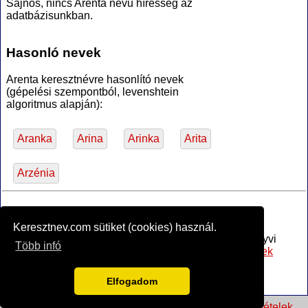
Sajnos, nincs Arenta nevű híresség az
adatbázisunkban.
Hasonló nevek
Arenta keresztnévre hasonlító nevek
(gépelési szempontból, levenshtein
algoritmus alapján):
Aranka
Arina
Arinka
Arita
Arzénia
*Források
Keresztnev.com sütiket (cookies) használ.
Az MTA Nyelvtudományi Intézete által anyakönyvi
Több infó
bejegyzésre alkalmasnak minősített
női utónevek
jegyzéke
, PDF (hozzáférve 2017-02-16)
Vagyok.net
névnapok és jelentések nagy része
Elfogadom
© 2026 keresztnev.com •
kapcsolat
•
használati feltételek