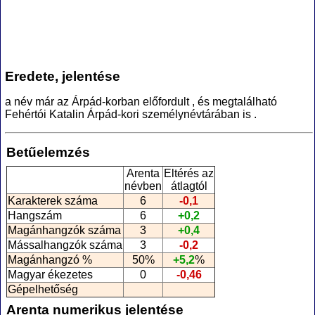
Eredete, jelentése
a név már az Árpád-korban előfordult , és megtalálható
Fehértói Katalin Árpád-kori személynévtárában is .
Betűelemzés
Arenta
Eltérés az
névben
átlagtól
Karakterek száma
6
-0,1
Hangszám
6
+0,2
Magánhangzók száma
3
+0,4
Mássalhangzók száma
3
-0,2
Magánhangzó %
50%
+5,2
%
Magyar ékezetes
0
-0,46
Gépelhetőség
Arenta numerikus jelentése