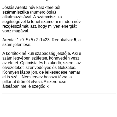
Jóslás Arenta név karaktereiből
számmisztika
(numerológia
)
alkalmazásával. A számmisztika
segítségével ki lehet számolni minden név
rezgésszámát, azt, hogy milyen energiát
vonz magával.
Arenta: 1+9+5+5+2+1=23. Redukálva:
5
, a
szám jelentése:
A korlátok nélküli szabadság jelölője. Aki e
szám jegyében született, könnyedén veszi
az életet. Optimista és bizakodó, szereti az
élvezeteket, szenvedélyes és titokzatos.
Könnyen lázba jön, de lelkesedése hamar
el is száll. Nem tervez hosszú távra, a
pillanat örömét élvezi. A szerencse
általában mellé szegődik.