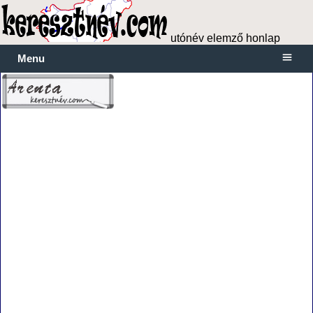
utónév elemző honlap
Menu