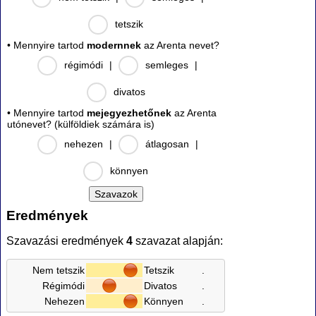
tetszik
• Mennyire tartod
modernnek
az Arenta nevet?
régimódi
|
semleges
|
divatos
• Mennyire tartod
mejegyezhetőnek
az Arenta
utónevet? (külföldiek számára is)
nehezen
|
átlagosan
|
könnyen
Eredmények
Szavazási eredmények
4
szavazat alapján:
Nem tetszik
Tetszik
.
Régimódi
Divatos
.
Nehezen
Könnyen
.