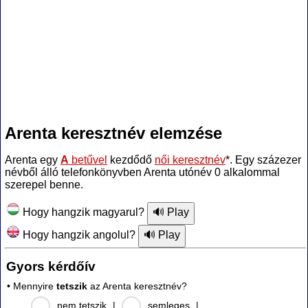
Arenta keresztnév elemzése
Arenta egy
A
betűvel
kezdődő
női keresztnév
*. Egy százezer
névből álló telefonkönyvben Arenta utónév 0 alkalommal
szerepel benne.
Hogy hangzik magyarul?
Hogy hangzik angolul?
Gyors kérdőív
• Mennyire
tetszik
az Arenta keresztnév?
nem tetszik
|
semleges
|