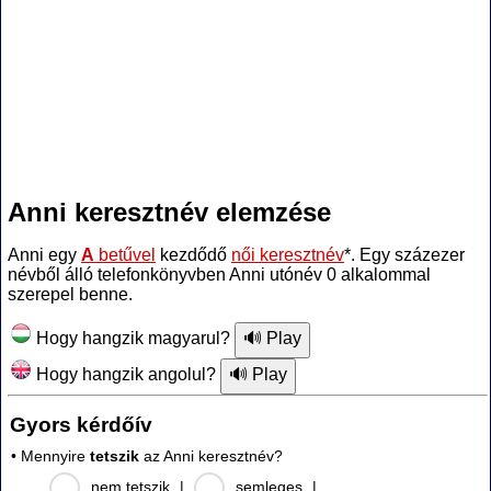
Anni keresztnév elemzése
Anni egy
A
betűvel
kezdődő
női keresztnév
*. Egy százezer
névből álló telefonkönyvben Anni utónév 0 alkalommal
szerepel benne.
Hogy hangzik magyarul?
Hogy hangzik angolul?
Gyors kérdőív
• Mennyire
tetszik
az Anni keresztnév?
nem tetszik
|
semleges
|