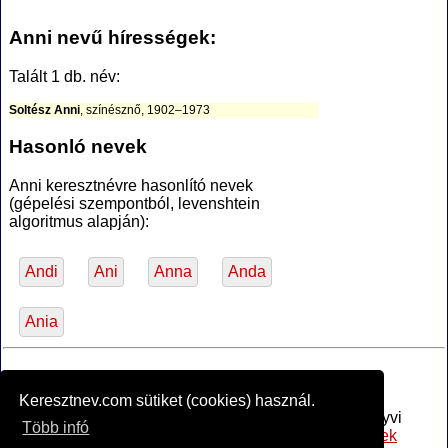
Anni nevű hírességek:
Talált 1 db. név:
Soltész Anni
, színésznő, 1902–1973
Hasonló nevek
Anni keresztnévre hasonlító nevek
(gépelési szempontból, levenshtein
algoritmus alapján):
Andi
Ani
Anna
Anda
Ania
*Források
Keresztnev.com sütiket (cookies) használ.
Az MTA Nyelvtudományi Intézete által anyakönyvi
Több infó
bejegyzésre alkalmasnak minősített
női utónevek