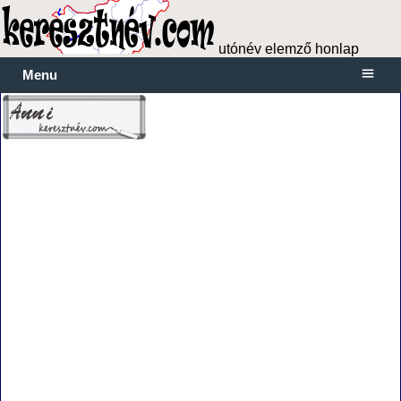
utónév elemző honlap
Menu