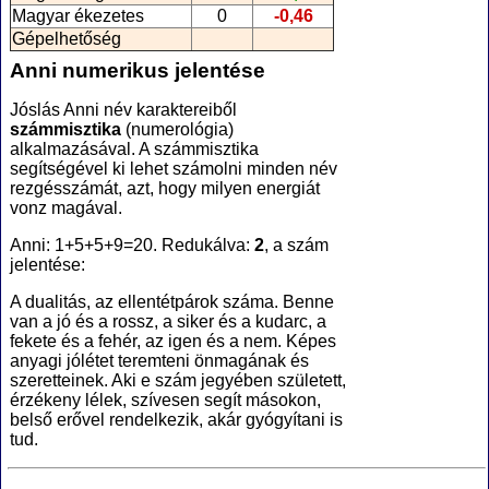
Magyar ékezetes
0
-0,46
Gépelhetőség
Anni numerikus jelentése
Jóslás Anni név karaktereiből
számmisztika
(numerológia
)
alkalmazásával. A számmisztika
segítségével ki lehet számolni minden név
rezgésszámát, azt, hogy milyen energiát
vonz magával.
Anni: 1+5+5+9=20. Redukálva:
2
, a szám
jelentése:
A dualitás, az ellentétpárok száma. Benne
van a jó és a rossz, a siker és a kudarc, a
fekete és a fehér, az igen és a nem. Képes
anyagi jólétet teremteni önmagának és
szeretteinek. Aki e szám jegyében született,
érzékeny lélek, szívesen segít másokon,
belső erővel rendelkezik, akár gyógyítani is
tud.