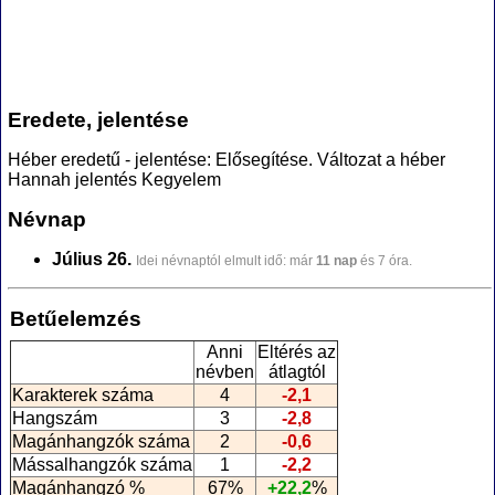
Eredete, jelentése
Héber eredetű - jelentése: Elősegítése. Változat a héber
Hannah jelentés Kegyelem
Névnap
Július 26.
Idei névnaptól elmult idő: már
11 nap
és 7 óra.
Betűelemzés
Anni
Eltérés az
névben
átlagtól
Karakterek száma
4
-2,1
Hangszám
3
-2,8
Magánhangzók száma
2
-0,6
Mássalhangzók száma
1
-2,2
Magánhangzó %
67%
+22,2
%