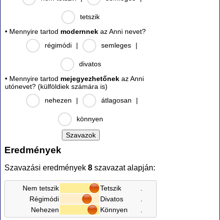
tetszik
• Mennyire tartod
modernnek
az Anni nevet?
régimódi
|
semleges
|
divatos
• Mennyire tartod
mejegyezhetőnek
az Anni
utónevet? (külföldiek számára is)
nehezen
|
átlagosan
|
könnyen
Eredmények
Szavazási eredmények
8
szavazat alapján:
Nem tetszik
Tetszik
.
Régimódi
Divatos
.
Nehezen
Könnyen
.