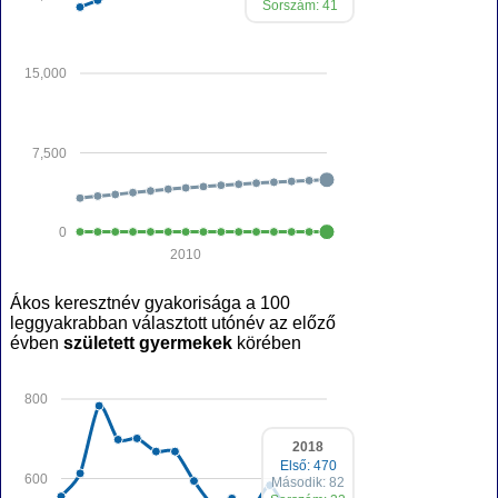
Sorszám: 41
15,000
7,500
0
2010
Ákos keresztnév gyakorisága a 100
leggyakrabban választott utónév az előző
évben
született gyermekek
körében
800
2018
Első: 470
600
Második: 82