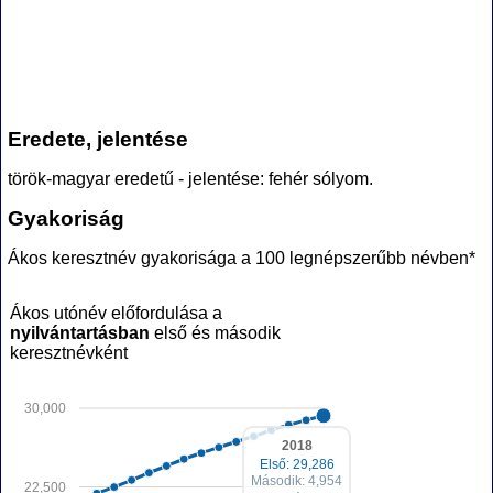
Eredete, jelentése
török-magyar eredetű - jelentése: fehér sólyom.
Gyakoriság
Ákos keresztnév gyakorisága a 100 legnépszerűbb névben*
Ákos utónév előfordulása a
nyilvántartásban
első és második
keresztnévként
30,000
2018
Első: 29,286
Második: 4,954
22,500