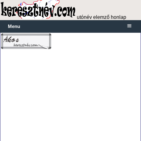
utónév elemző honlap
Menu