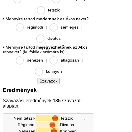
tetszik
• Mennyire tartod
modernnek
az Ákos nevet?
régimódi
|
semleges
|
divatos
• Mennyire tartod
mejegyezhetőnek
az Ákos
utónevet? (külföldiek számára is)
nehezen
|
átlagosan
|
könnyen
Eredmények
Szavazási eredmények
135
szavazat
alapján:
Nem tetszik
Tetszik
.
Régimódi
Divatos
.
Nehezen
Könnyen
.