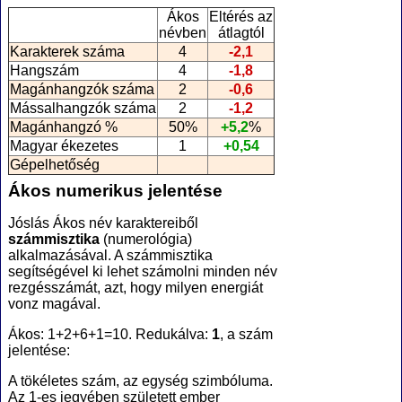
Ákos
Eltérés az
névben
átlagtól
Karakterek száma
4
-2,1
Hangszám
4
-1,8
Magánhangzók száma
2
-0,6
Mássalhangzók száma
2
-1,2
Magánhangzó %
50%
+5,2
%
Magyar ékezetes
1
+0,54
Gépelhetőség
Ákos numerikus jelentése
Jóslás Ákos név karaktereiből
számmisztika
(numerológia
)
alkalmazásával. A számmisztika
segítségével ki lehet számolni minden név
rezgésszámát, azt, hogy milyen energiát
vonz magával.
Ákos: 1+2+6+1=10. Redukálva:
1
, a szám
jelentése:
A tökéletes szám, az egység szimbóluma.
Az 1-es jegyében született ember