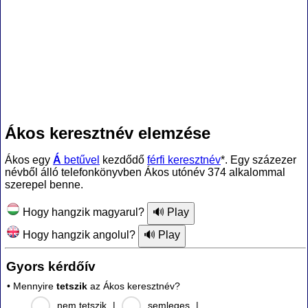
Ákos keresztnév elemzése
Ákos egy
Á
betűvel
kezdődő
férfi keresztnév
*. Egy százezer
névből álló telefonkönyvben Ákos utónév 374 alkalommal
szerepel benne.
Hogy hangzik magyarul?
Hogy hangzik angolul?
Gyors kérdőív
• Mennyire
tetszik
az Ákos keresztnév?
nem tetszik
|
semleges
|