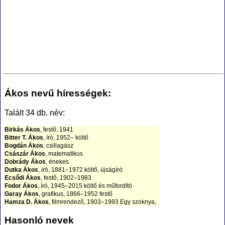
Ákos nevű hírességek:
Talált 34 db. név:
Birkás Ákos
, festő, 1941
Bitter T. Ákos
, író, 1952– költő
Bogdán Ákos
, csillagász
Császár Ákos
, matematikus
Dobrády Ákos
, énekes
Dutka Ákos
, író, 1881–1972 költő, újságíró
Ecsődi Ákos
, festő, 1902–1983
Fodor Ákos
, író, 1945–2015 költő és műfordító
Garay Ákos
, grafikus, 1866–1952 festő
Hamza D. Ákos
, filmrendező, 1903–1993 Egy szoknya,
egy nadrág, Ez történt Budapesten
Hazslinszky Frigyes Ákos
, botanikus, 1818–1896
Hasonló nevek