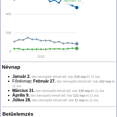
Sorszám: 32
400
200
0
2010
Névnap
Január 2.
Idei névnaptól elmult idő: már
218 nap
és 11 óra.
Főnévnap:
Február 27.
Idei névnaptól elmult idő: már
162 nap
és
11 óra.
Március 31.
Idei névnaptól elmult idő: már
130 nap
és 11 óra.
Április 9.
Idei névnaptól elmult idő: már
121 nap
és 11 óra.
Július 28.
Idei névnaptól elmult idő: már
11 nap
és 11 óra.
Betűelemzés