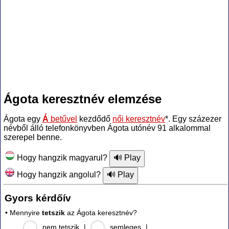
Ágota keresztnév elemzése
Ágota egy
Á
betűvel
kezdődő
női keresztnév
*. Egy százezer
névből álló telefonkönyvben Ágota utónév 91 alkalommal
szerepel benne.
Hogy hangzik magyarul?
Hogy hangzik angolul?
Gyors kérdőív
• Mennyire
tetszik
az Ágota keresztnév?
nem tetszik
|
semleges
|