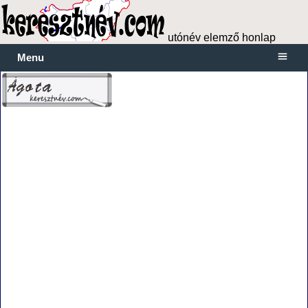
utónév elemző honlap
Menu