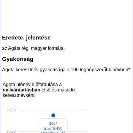
Eredete, jelentése
az Agáta régi magyar formája.
Gyakoriság
Ágota keresztnév gyakorisága a 100 legnépszerűbb névben*
Ágota utónév előfordulása a
nyilvántartásban
első és második
keresztnévként
9,000
2004
Első: 8,450
6,750