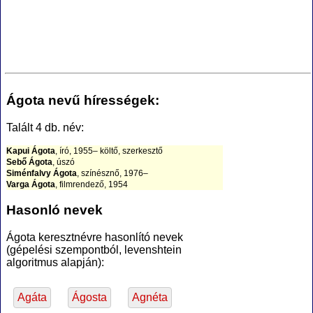
Ágota nevű hírességek:
Talált 4 db. név:
Kapui Ágota
, író, 1955– költő, szerkesztő
Sebő Ágota
, úszó
Siménfalvy Ágota
, színésznő, 1976–
Varga Ágota
, filmrendező, 1954
Hasonló nevek
Ágota keresztnévre hasonlító nevek
(gépelési szempontból, levenshtein
algoritmus alapján):
Agáta
Ágosta
Agnéta