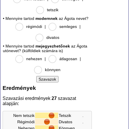
tetszik
• Mennyire tartod
modernnek
az Ágota nevet?
régimódi
|
semleges
|
divatos
• Mennyire tartod
mejegyezhetőnek
az Ágota
utónevet? (külföldiek számára is)
nehezen
|
átlagosan
|
könnyen
Eredmények
Szavazási eredmények
27
szavazat
alapján:
Nem tetszik
Tetszik
.
Régimódi
Divatos
.
Nehezen
Könnyen
.