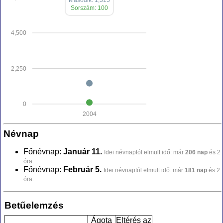
Második: 1,315
Sorszám: 100
4,500
2,250
0
2004
Névnap
Főnévnap:
Január 11.
Idei névnaptól elmult idő: már
206 nap
és 2
óra.
Főnévnap:
Február 5.
Idei névnaptól elmult idő: már
181 nap
és 2
óra.
Betűelemzés
Ágota
Eltérés az