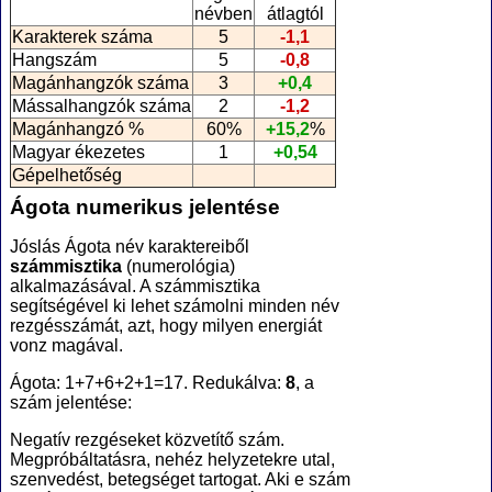
névben
átlagtól
Karakterek száma
5
-1,1
Hangszám
5
-0,8
Magánhangzók száma
3
+0,4
Mássalhangzók száma
2
-1,2
Magánhangzó %
60%
+15,2
%
Magyar ékezetes
1
+0,54
Gépelhetőség
Ágota numerikus jelentése
Jóslás Ágota név karaktereiből
számmisztika
(numerológia
)
alkalmazásával. A számmisztika
segítségével ki lehet számolni minden név
rezgésszámát, azt, hogy milyen energiát
vonz magával.
Ágota: 1+7+6+2+1=17. Redukálva:
8
, a
szám jelentése:
Negatív rezgéseket közvetítő szám.
Megpróbáltatásra, nehéz helyzetekre utal,
szenvedést, betegséget tartogat. Aki e szám