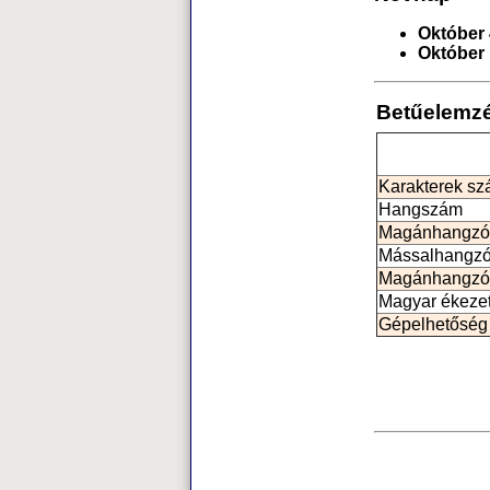
Október 
Október 
Betűelemz
Karakterek s
Hangszám
Magánhangzó
Mássalhangz
Magánhangzó
Magyar ékeze
Gépelhetőség