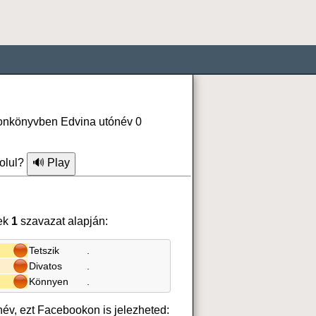
efonkönyvben Edvina utónév 0
olul?
ek
1
szavazat alapján:
Tetszik
.
Divatos
.
Könnyen
.
név, ezt Facebookon is jelezheted: