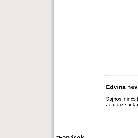
Edvina nev
Sajnos, nincs
adatbázisunkb
*Források