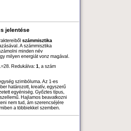
s jelentése
raktereiből
számmisztika
azásával. A számmisztika
 számolni minden név
ogy milyen energiát vonz magával.
1=28. Redukálva:
1
, a szám
 egység szimbóluma. Az 1-es
ber határozott, kreatív, egyszerű
tett egyéniség. Győztes típus,
 szellemű. Hajlamos beavatkozni
teni nem tud, ám szerencséjére
amiben a többiekkel szemben.