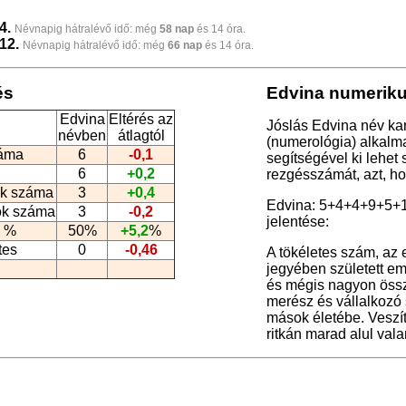
4.
Névnapig hátralévő idő: még
58 nap
és 14 óra.
12.
Névnapig hátralévő idő: még
66 nap
és 14 óra.
és
Edvina numeriku
Edvina
Eltérés az
Jóslás Edvina név ka
névben
átlagtól
(numerológia
) alkalm
záma
6
-0,1
segítségével ki lehet
6
+0,2
rezgésszámát, azt, h
k száma
3
+0,4
Edvina: 5+4+4+9+5+
ók száma
3
-0,2
jelentése:
 %
50%
+5,2
%
tes
0
-0,46
A tökéletes szám, az
jegyében született em
és mégis nagyon össze
merész és vállalkozó
mások életébe. Veszí
ritkán marad alul val