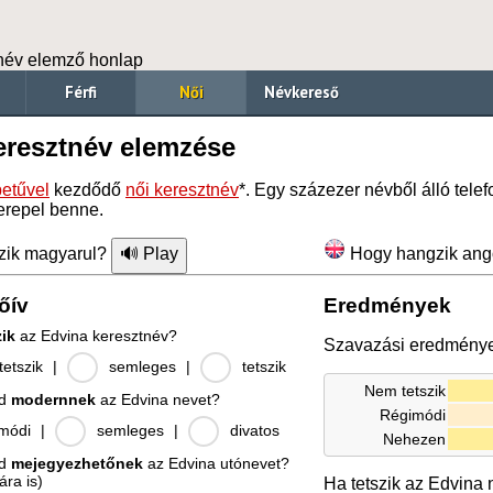
név elemző honlap
Férfi
Női
Névkereső
eresztnév elemzése
etűvel
kezdődő
női keresztnév
*. Egy százezer névből álló tel
erepel benne.
zik magyarul?
Hogy hangzik ang
őív
Eredmények
zik
az Edvina keresztnév?
Szavazási eredmény
etszik
|
semleges
|
tetszik
Nem tetszik
od
modernnek
az Edvina nevet?
Régimódi
módi
|
semleges
|
divatos
Nehezen
od
mejegyezhetőnek
az Edvina utónevet?
ára is)
Ha tetszik az Edvina 