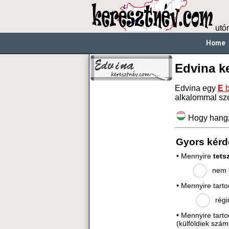
utó
Home
Edvina k
Edvina egy
E
b
alkalommal sz
Hogy hang
Gyors kérd
• Mennyire
tets
nem t
• Mennyire tart
régi
• Mennyire tart
(külföldiek szám