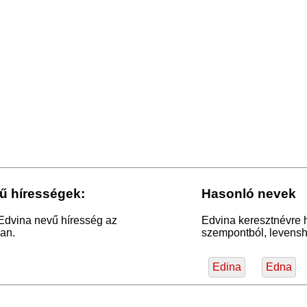
ű hírességek:
Hasonló nevek
 Edvina nevű híresség az
Edvina keresztnévre 
an.
szempontból, levensht
Edina
Edna