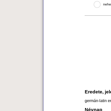
nehe
Eredete, je
germán-latin er
Névnap