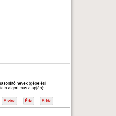
hasonlító nevek (gépelési
ein algoritmus alapján):
Ervina
Éda
Edda