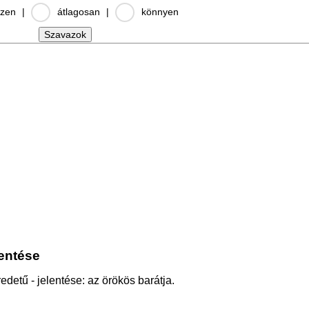
zen
|
átlagosan
|
könnyen
lentése
edetű - jelentése: az örökös barátja.