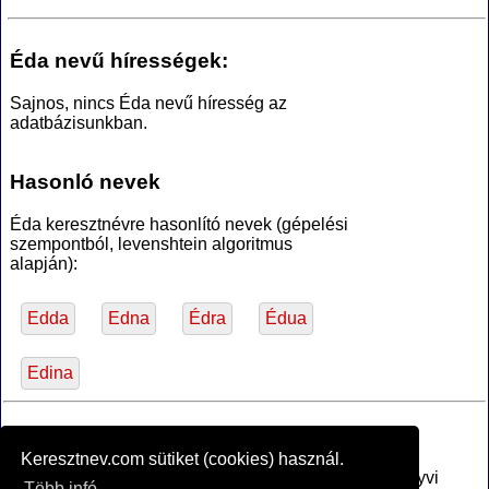
Éda nevű hírességek:
Sajnos, nincs Éda nevű híresség az
adatbázisunkban.
Hasonló nevek
Éda keresztnévre hasonlító nevek (gépelési
szempontból, levenshtein algoritmus
alapján):
Edda
Edna
Édra
Édua
Edina
*Források
Keresztnev.com sütiket (cookies) használ.
Az MTA Nyelvtudományi Intézete által anyakönyvi
Több infó