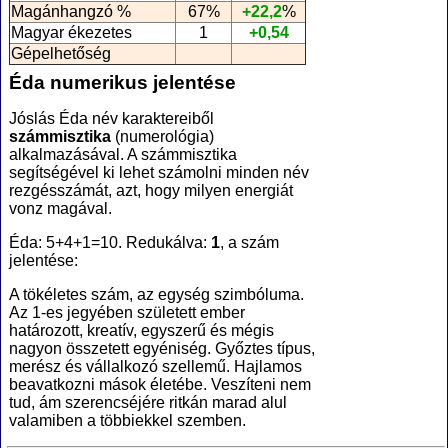
Magánhangzó %
67%
+22,2
%
Magyar ékezetes
1
+0,54
Gépelhetőség
Éda numerikus jelentése
Jóslás Éda név karaktereiből
számmisztika
(numerológia
)
alkalmazásával. A számmisztika
segítségével ki lehet számolni minden név
rezgésszámát, azt, hogy milyen energiát
vonz magával.
Éda: 5+4+1=10. Redukálva:
1
, a szám
jelentése:
A tökéletes szám, az egység szimbóluma.
Az 1-es jegyében született ember
határozott, kreatív, egyszerű és mégis
nagyon összetett egyéniség. Győztes típus,
merész és vállalkozó szellemű. Hajlamos
beavatkozni mások életébe. Veszíteni nem
tud, ám szerencséjére ritkán marad alul
valamiben a többiekkel szemben.