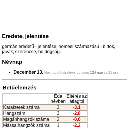
Eredete, jelentése
germán eredetű - jelentése: nemesi származású - birtok,
javak, szerencse, boldogság.
Névnap
December 13.
Névnapig hátralévő idő: még
124 nap
és 21 óra.
Betűelemzés
Éda
Eltérés az
névben
átlagtól
Karakterek száma
3
-3,1
Hangszám
3
-2,8
Magánhangzók száma
2
-0,6
Mássalhangzók száma
1
-2,2