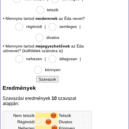
tetszik
• Mennyire tartod
modernnek
az Éda nevet?
régimódi
|
semleges
|
divatos
• Mennyire tartod
mejegyezhetőnek
az Éda
utónevet? (külföldiek számára is)
nehezen
|
átlagosan
|
könnyen
Eredmények
Szavazási eredmények
10
szavazat
alapján:
Nem tetszik
Tetszik
.
Régimódi
Divatos
.
Nehezen
Könnyen
.