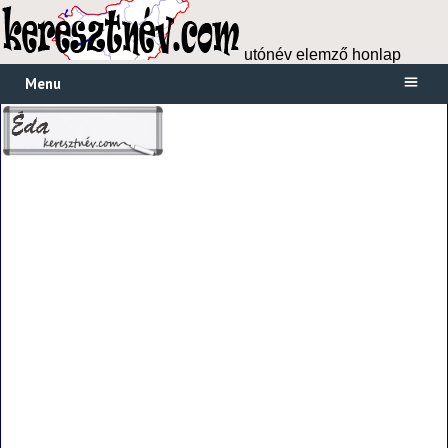
utónév elemző honlap
Menu