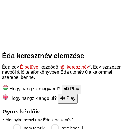
Éda keresztnév elemzése
Éda egy
É
betűvel
kezdődő
női keresztnév
*. Egy százezer
névből álló telefonkönyvben Éda utónév 0 alkalommal
szerepel benne.
Hogy hangzik magyarul?
Hogy hangzik angolul?
Gyors kérdőív
• Mennyire
tetszik
az Éda keresztnév?
nem tetszik
|
semleges
|