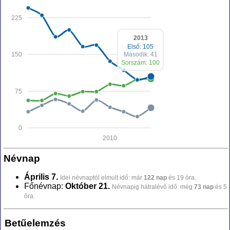
225
2013
Első: 105
150
Második: 41
Sorszám: 100
75
0
2010
Névnap
Április 7.
Idei névnaptól elmult idő: már
122 nap
és 19 óra.
Főnévnap:
Október 21.
Névnapig hátralévő idő: még
73 nap
és 5
óra.
Betűelemzés