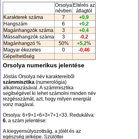
Orsolya
Eltérés az
névben
átlagtól
Karakterek száma
7
+0,9
Hangszám
6
+0,2
Magánhangzók száma
3
+0,4
Mássalhangzók száma
3
-0,2
Magánhangzó %
50%
+5,2
%
Magyar ékezetes
0
-0,46
Gépelhetőség
Orsolya numerikus jelentése
Jóslás Orsolya név karaktereiből
számmisztika
(numerológia
)
alkalmazásával. A számmisztika
segítségével ki lehet számolni minden név
rezgésszámát, azt, hogy milyen energiát
vonz magával.
Orsolya: 6+9+1+6+3+7+1=33. Redukálva:
6
, a szám jelentése:
A kiegyensúlyozottság, a jólét és az
egészség jelképe. Szülöttei