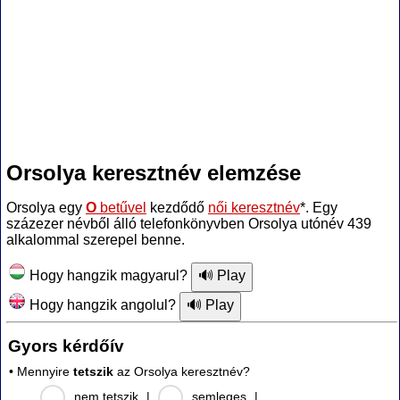
Orsolya keresztnév elemzése
Orsolya egy
O
betűvel
kezdődő
női keresztnév
*. Egy
százezer névből álló telefonkönyvben Orsolya utónév 439
alkalommal szerepel benne.
Hogy hangzik magyarul?
Hogy hangzik angolul?
Gyors kérdőív
• Mennyire
tetszik
az Orsolya keresztnév?
nem tetszik
|
semleges
|