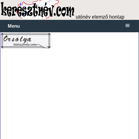
utónév elemző honlap
Menu