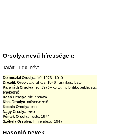
Orsolya nevű hírességek:
Talált 11 db. név:
Domoszlai Orsolya
, író, 1973– költő
Drozdik Orsolya
, grafikus, 1946– grafikus, festő
Karafiáth Orsolya
, író, 1976– költő, műfordító, publicista,
énekesnő
Kasó Orsolya
, vízilabdázó
Kiss Orsolya
, műsorvezető
Kocsis Orsolya
, modell
Nagy Orsolya
, vívó
Péntek Orsolya
, festő, 1974
Székely Orsolya
, filmrendező, 1947
Takács Orsolya
, vízilabdázó
Tóth Orsolya
, színésznő, 1981
Hasonló nevek