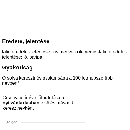
Eredete, jelentése
latin eredetű - jelentése: kis medve - ófelnémet-latin eredetű -
jelentése: ló, paripa.
Gyakoriság
Orsolya keresztnév gyakorisága a 100 legnépszerűbb
névben*
Orsolya utónév előfordulása a
nyilvántartásban
első és második
keresztnévként
30,000