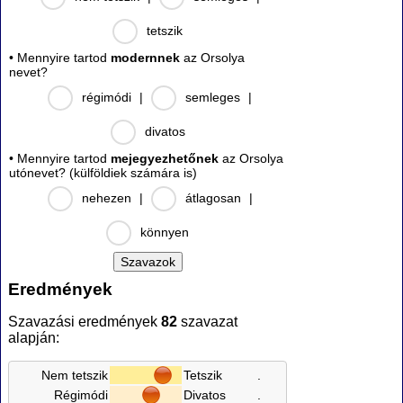
tetszik
• Mennyire tartod
modernnek
az Orsolya
nevet?
régimódi
|
semleges
|
divatos
• Mennyire tartod
mejegyezhetőnek
az Orsolya
utónevet? (külföldiek számára is)
nehezen
|
átlagosan
|
könnyen
Eredmények
Szavazási eredmények
82
szavazat
alapján:
Nem tetszik
Tetszik
.
Régimódi
Divatos
.