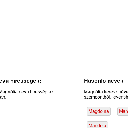
evű hírességek:
Hasonló nevek
 Magnólia nevű híresség az
Magnólia keresztnévr
an.
szempontból, levensht
Magdolna
Mano
Mandola