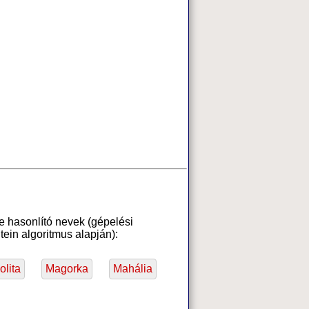
e hasonlító nevek (gépelési
ein algoritmus alapján):
lita
Magorka
Mahália