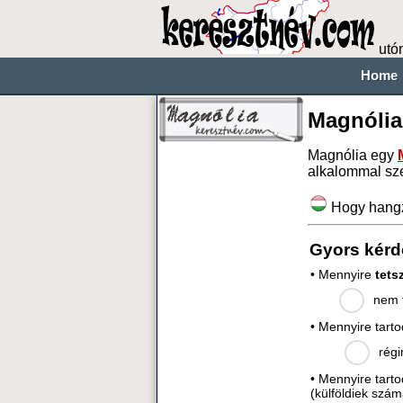
utó
Home
Magnólia
Magnólia egy
alkalommal sz
Hogy hang
Gyors kérd
• Mennyire
tets
nem t
• Mennyire tart
régi
• Mennyire tart
(külföldiek szám