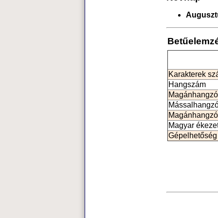
Auguszt
Betűelemz
Karakterek s
Hangszám
Magánhangzó
Mássalhangz
Magánhangzó
Magyar ékeze
Gépelhetőség