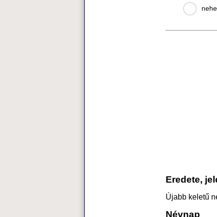
nehe
Eredete, je
Újabb keletű n
Névnap