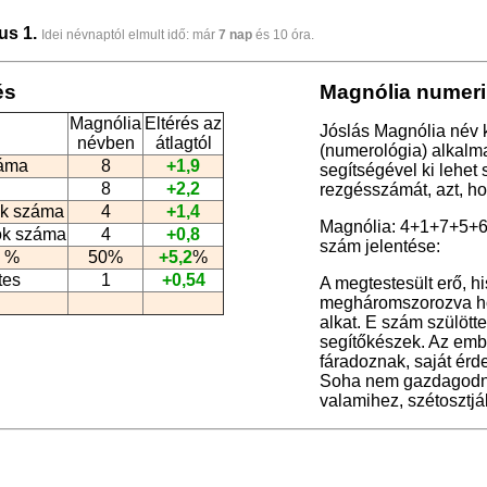
us 1.
Idei névnaptól elmult idő: már
7 nap
és 10 óra.
és
Magnólia numeri
Magnólia
Eltérés az
Jóslás Magnólia név 
névben
átlagtól
(numerológia
) alkalm
záma
8
+1,9
segítségével ki lehet
8
+2,2
rezgésszámát, azt, h
k száma
4
+1,4
Magnólia: 4+1+7+5+
ók száma
4
+0,8
szám jelentése:
 %
50%
+5,2
%
tes
1
+0,54
A megtestesült erő, h
megháromszorozva hor
alkat. E szám szülött
segítőkészek. Az emb
fáradoznak, saját érd
Soha nem gazdagodna
valamihez, szétosztjá