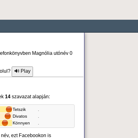
elefonkönyvben Magnólia utónév 0
olul?
ek
14
szavazat alapján:
Tetszik
.
Divatos
.
Könnyen
.
 név, ezt Facebookon is