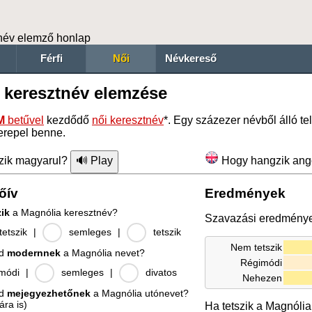
név elemző honlap
Férfi
Női
Névkereső
 keresztnév elemzése
M
betűvel
kezdődő
női keresztnév
*. Egy százezer névből álló t
erepel benne.
zik magyarul?
Hogy hangzik ang
őív
Eredmények
zik
a Magnólia keresztnév?
Szavazási eredmény
etszik
|
semleges
|
tetszik
Nem tetszik
od
modernnek
a Magnólia nevet?
Régimódi
módi
|
semleges
|
divatos
Nehezen
od
mejegyezhetőnek
a Magnólia utónevet?
ára is)
Ha tetszik a Magnólia