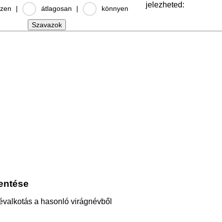
jelezheted:
zen
|
átlagosan
|
könnyen
lentése
évalkotás a hasonló virágnévből