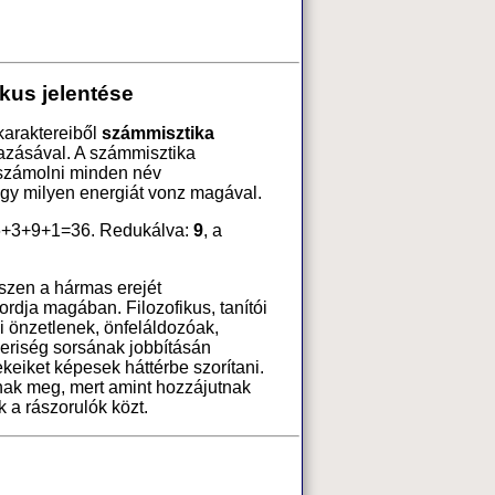
kus jelentése
karaktereiből
számmisztika
azásával. A számmisztika
 számolni minden név
ogy milyen energiát vonz magával.
6+3+9+1=36. Redukálva:
9
, a
iszen a hármas erejét
dja magában. Filozofikus, tanítói
ei önzetlenek, önfeláldozóak,
eriség sorsának jobbításán
ekeiket képesek háttérbe szorítani.
k meg, mert amint hozzájutnak
k a rászorulók közt.