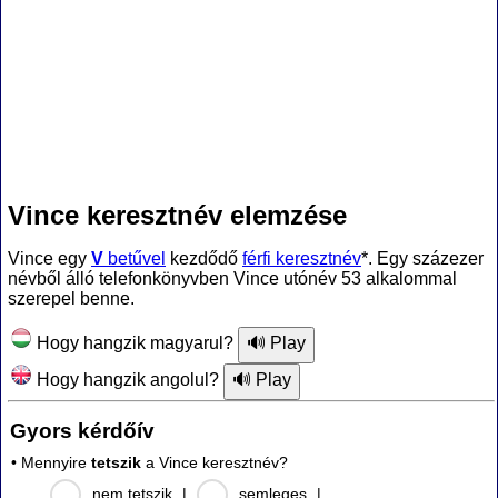
Vince keresztnév elemzése
Vince egy
V
betűvel
kezdődő
férfi keresztnév
*. Egy százezer
névből álló telefonkönyvben Vince utónév 53 alkalommal
szerepel benne.
Hogy hangzik magyarul?
Hogy hangzik angolul?
Gyors kérdőív
• Mennyire
tetszik
a Vince keresztnév?
nem tetszik
|
semleges
|