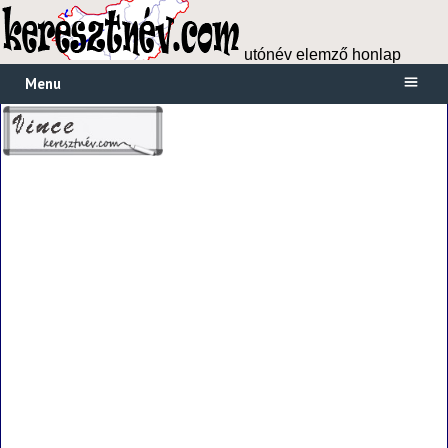
utónév elemző honlap
Menu