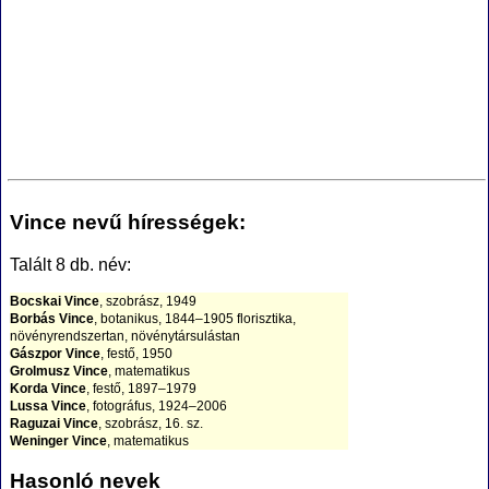
Vince nevű hírességek:
Talált 8 db. név:
Bocskai Vince
, szobrász, 1949
Borbás Vince
, botanikus, 1844–1905 florisztika,
növényrendszertan, növénytársulástan
Gászpor Vince
, festő, 1950
Grolmusz Vince
, matematikus
Korda Vince
, festő, 1897–1979
Lussa Vince
, fotográfus, 1924–2006
Raguzai Vince
, szobrász, 16. sz.
Weninger Vince
, matematikus
Hasonló nevek