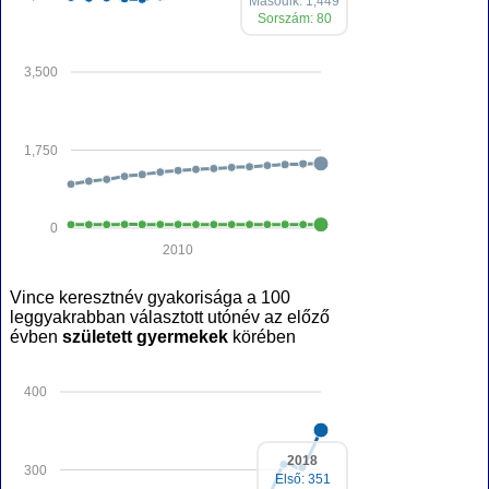
Második: 1,449
Sorszám: 80
3,500
1,750
0
2010
Vince keresztnév gyakorisága a 100
leggyakrabban választott utónév az előző
évben
született gyermekek
körében
400
2018
300
Első: 351