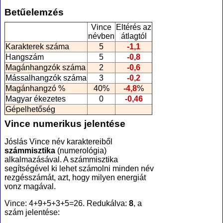
Betűelemzés
Vince
Eltérés az
névben
átlagtól
Karakterek száma
5
-1,1
Hangszám
5
-0,8
Magánhangzók száma
2
-0,6
Mássalhangzók száma
3
-0,2
Magánhangzó %
40%
-4,8
%
Magyar ékezetes
0
-0,46
Gépelhetőség
Vince numerikus jelentése
Jóslás Vince név karaktereiből
számmisztika
(numerológia
)
alkalmazásával. A számmisztika
segítségével ki lehet számolni minden név
rezgésszámát, azt, hogy milyen energiát
vonz magával.
Vince: 4+9+5+3+5=26. Redukálva:
8
, a
szám jelentése: