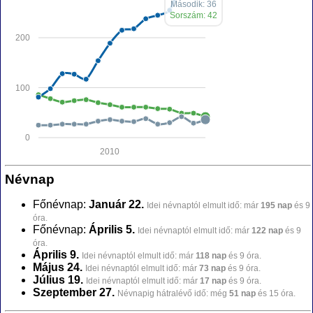
Második: 36
Sorszám: 42
200
100
0
2010
Névnap
Főnévnap:
Január 22.
Idei névnaptól elmult idő: már
195 nap
és 9
óra.
Főnévnap:
Április 5.
Idei névnaptól elmult idő: már
122 nap
és 9
óra.
Április 9.
Idei névnaptól elmult idő: már
118 nap
és 9 óra.
Május 24.
Idei névnaptól elmult idő: már
73 nap
és 9 óra.
Július 19.
Idei névnaptól elmult idő: már
17 nap
és 9 óra.
Szeptember 27.
Névnapig hátralévő idő: még
51 nap
és 15 óra.