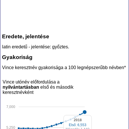
Eredete, jelentése
latin eredetű - jelentése: győztes.
Gyakoriság
Vince keresztnév gyakorisága a 100 legnépszerűbb névben*
Vince utónév előfordulása a
nyilvántartásban
első és második
keresztnévként
7,000
2018
Első: 6,553
5,250