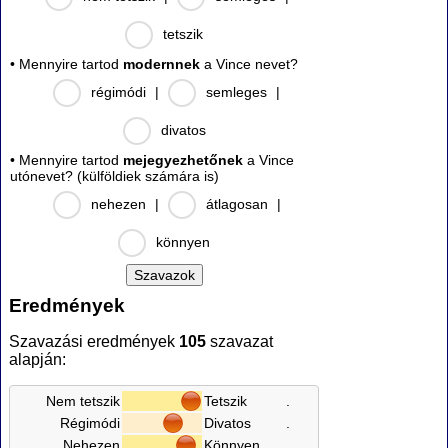
tetszik
• Mennyire tartod
modernnek
a Vince nevet?
régimódi
|
semleges
|
divatos
• Mennyire tartod
mejegyezhetőnek
a Vince
utónevet? (külföldiek számára is)
nehezen
|
átlagosan
|
könnyen
Eredmények
Szavazási eredmények
105
szavazat
alapján:
Nem tetszik
Tetszik
.
Régimódi
Divatos
.
Nehezen
Könnyen
.