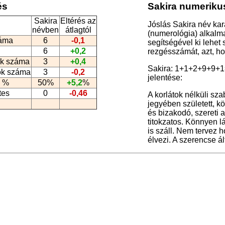
és
Sakira numerikus
Sakira
Eltérés az
Jóslás Sakira név kar
névben
átlagtól
(numerológia
) alkalm
záma
6
-0,1
segítségével ki lehet
6
+0,2
rezgésszámát, azt, h
k száma
3
+0,4
Sakira: 1+1+2+9+9+1
ók száma
3
-0,2
jelentése:
 %
50%
+5,2
%
tes
0
-0,46
A korlátok nélküli sz
jegyében született, k
és bizakodó, szereti 
titokzatos. Könnyen l
is száll. Nem tervez h
élvezi. A szerencse á