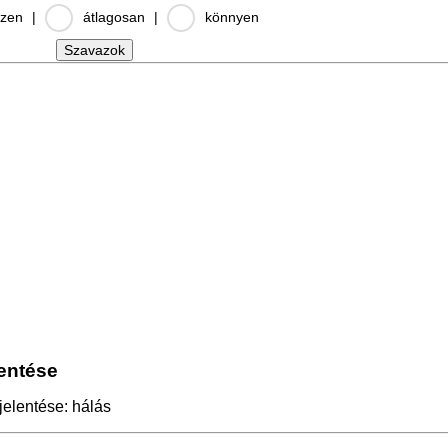
zen
|
átlagosan
|
könnyen
lentése
jelentése: hálás