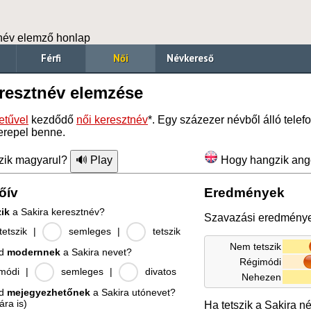
név elemző honlap
Férfi
Női
Névkereső
eresztnév elemzése
etűvel
kezdődő
női keresztnév
*. Egy százezer névből álló tele
erepel benne.
zik magyarul?
Hogy hangzik ang
őív
Eredmények
zik
a Sakira keresztnév?
Szavazási eredmény
etszik
|
semleges
|
tetszik
Nem tetszik
od
modernnek
a Sakira nevet?
Régimódi
módi
|
semleges
|
divatos
Nehezen
od
mejegyezhetőnek
a Sakira utónevet?
ára is)
Ha tetszik a Sakira n