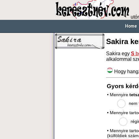
utó
Home
Sakira k
Sakira egy
S
b
alkalommal sz
Hogy hang
Gyors kérd
• Mennyire
tets
nem t
• Mennyire tart
régi
• Mennyire tart
(külföldiek szám