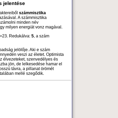
 jelentése
aktereiből
számmisztika
azásával. A számmisztika
 számolni minden név
ogy milyen energiát vonz magával.
=23. Redukálva:
5
, a szám
abadság jelölője. Aki e szám
önnyedén veszi az életet. Optimista
az élvezeteket, szenvedélyes és
ázba jön, de lelkesedése hamar el
osszú távra, a pillanat örömét
ltalában mellé szegődik.