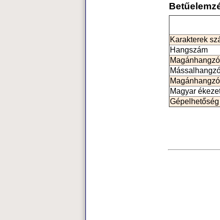
Betűelemz
Karakterek s
Hangszám
Magánhangzó
Mássalhangz
Magánhangzó
Magyar ékeze
Gépelhetőség