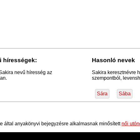
ű hírességek:
Hasonló nevek
Sakira nevű híresség az
Sakira keresztnévre h
an.
szempontból, levensht
Sára
Sába
 által anyakönyvi bejegyzésre alkalmasnak minősített
női utó
ések nagy része