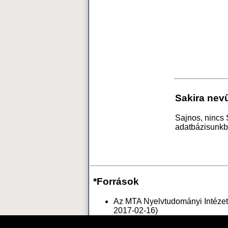
Sakira nev
Sajnos, nincs 
adatbázisunkb
*Források
Az MTA Nyelvtudományi Intézete
2017-02-16)
Vagyok.net
névnapok és jelent