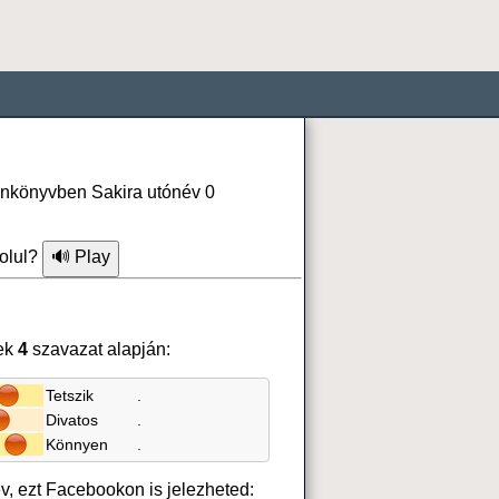
fonkönyvben Sakira utónév 0
olul?
ek
4
szavazat alapján:
Tetszik
.
Divatos
.
Könnyen
.
év, ezt Facebookon is jelezheted: