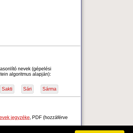
asonlító nevek (gépelési
ein algoritmus alapján):
Sakti
Sári
Sárma
nevek jegyzéke
, PDF (hozzáférve