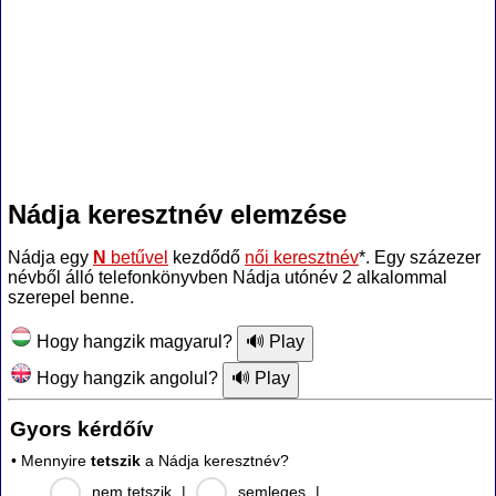
Nádja keresztnév elemzése
Nádja egy
N
betűvel
kezdődő
női keresztnév
*. Egy százezer
névből álló telefonkönyvben Nádja utónév 2 alkalommal
szerepel benne.
Hogy hangzik magyarul?
Hogy hangzik angolul?
Gyors kérdőív
• Mennyire
tetszik
a Nádja keresztnév?
nem tetszik
|
semleges
|