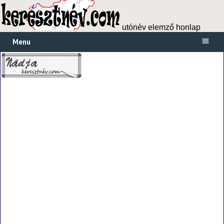
utónév elemző honlap
Menu