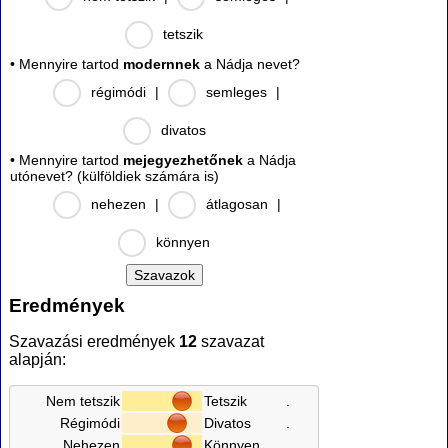
tetszik
• Mennyire tartod
modernnek
a Nádja nevet?
régimódi
|
semleges
|
divatos
• Mennyire tartod
mejegyezhetőnek
a Nádja
utónevet? (külföldiek számára is)
nehezen
|
átlagosan
|
könnyen
Eredmények
Szavazási eredmények
12
szavazat
alapján:
Nem tetszik
Tetszik
.
Régimódi
Divatos
.
Nehezen
Könnyen
.