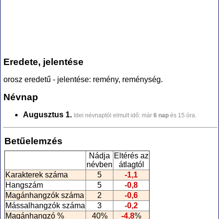
Eredete, jelentése
orosz eredetű - jelentése: remény, reménység.
Névnap
Augusztus 1.
Idei névnaptól elmult idő: már
6 nap
és 15 óra.
Betűelemzés
Nádja
Eltérés az
névben
átlagtól
Karakterek száma
5
-1,1
Hangszám
5
-0,8
Magánhangzók száma
2
-0,6
Mássalhangzók száma
3
-0,2
Magánhangzó %
40%
-4,8
%