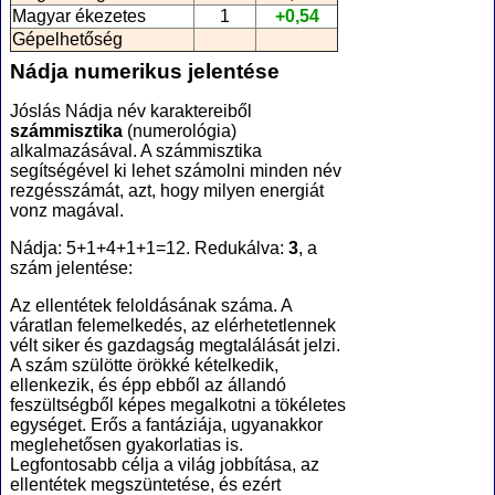
Magyar ékezetes
1
+0,54
Gépelhetőség
Nádja numerikus jelentése
Jóslás Nádja név karaktereiből
számmisztika
(numerológia
)
alkalmazásával. A számmisztika
segítségével ki lehet számolni minden név
rezgésszámát, azt, hogy milyen energiát
vonz magával.
Nádja: 5+1+4+1+1=12. Redukálva:
3
, a
szám jelentése:
Az ellentétek feloldásának száma. A
váratlan felemelkedés, az elérhetetlennek
vélt siker és gazdagság megtalálását jelzi.
A szám szülötte örökké kételkedik,
ellenkezik, és épp ebből az állandó
feszültségből képes megalkotni a tökéletes
egységet. Erős a fantáziája, ugyanakkor
meglehetősen gyakorlatias is.
Legfontosabb célja a világ jobbítása, az
ellentétek megszüntetése, és ezért