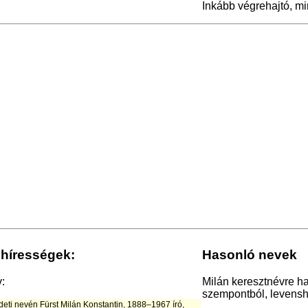
Inkább végrehajtó, min
 hírességek:
Hasonló nevek
v:
Milán keresztnévre ha
szempontból, levensht
redeti nevén Fürst Milán Konstantin, 1888–1967 író,