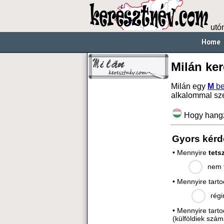
utó
Home
Milán ke
Milán egy
M
be
alkalommal sz
Hogy hang
Gyors kérd
• Mennyire
tets
nem t
• Mennyire tart
régi
• Mennyire tart
(külföldiek szám