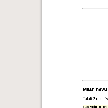
Milán nevű
Talált 2 db. né
Füst Milán
, író, e