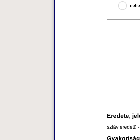
nehe
Eredete, je
szláv eredetű -
Gyakoriság