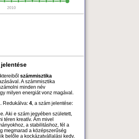
2010
jelentése
ktereiből
számmisztika
azásával. A számmisztika
 számolni minden név
ogy milyen energiát vonz magával.
. Redukálva:
4
, a szám jelentése:
ője. Aki e szám jegyében született,
i téren kreatív. Ám mivel
nyokhoz, a stabilitáshoz, fél a
dig megmarad a középszerűség
ik belőle a kockázatvállalási kedv.