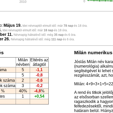
0
2010
p:
Május 19.
Idei névnaptól elmult idő: már
78 nap
és 18 óra.
.
Idei névnaptól elmult idő: már
18 nap
és 18 óra.
ber 11.
Névnapig hátralévő idő: még
35 nap
és 6 óra.
r 26.
Névnapig hátralévő idő: még
111 nap
és 6 óra.
és
Milán numerikus 
Milán
Eltérés az
Jóslás Milán név kara
névben
átlagtól
(numerológia
) alkalm
záma
5
-1,1
segítségével ki lehet
5
-0,8
rezgésszámát, azt, h
k száma
2
-0,6
Milán: 4+9+3+1+5=22
ók száma
3
-0,2
 %
40%
-4,8
%
A rend és titkok jelöl
tes
1
+0,54
az elsősorban szellem
ragaszkodik a hagyomá
felfedezésektől, min
határain belül. Hiányz