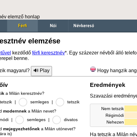
név elemző honlap
Férfi
Női
Névkereső
resztnév elemzése
tűvel
kezdődő
férfi keresztnév
*. Egy százezer névből álló tele
erepel benne.
zik magyarul?
Hogy hangzik ang
őív
Eredmények
zik
a Milán keresztnév?
Szavazási eredmény
etszik
|
semleges
|
tetszik
Nem tetszik
od
modernnek
a Milán nevet?
Régimódi
módi
|
semleges
|
divatos
Nehezen
od
mejegyezhetőnek
a Milán utónevet?
ára is)
Ha tetszik a Milán né