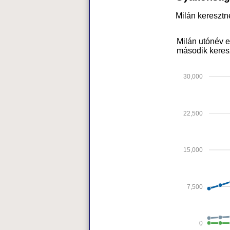
Milán kereszt
Milán utónév e
második keres
30,000
22,500
15,000
7,500
0