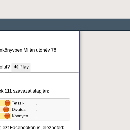
fonkönyvben Milán utónév 78
olul?
ek
111
szavazat alapján:
Tetszik
.
Divatos
.
Könnyen
.
v, ezt Facebookon is jelezheted: