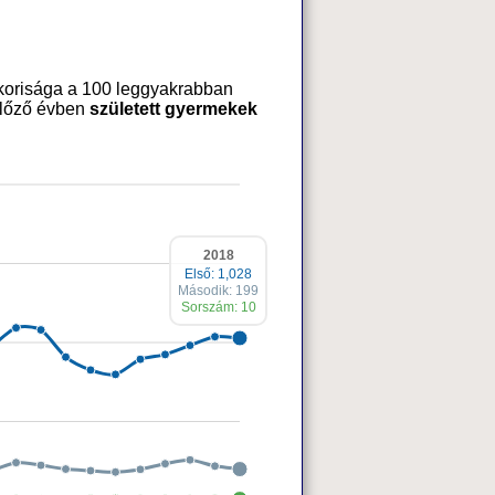
korisága a 100 leggyakrabban
 előző évben
született gyermekek
2018
Első: 1,028
Második: 199
Sorszám: 10