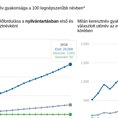
név gyakorisága a 100 legnépszerűbb névben*
lőfordulása a
nyilvántartásban
első és
Milán keresztnév gya
ztnévként
választott utónév az
körében
2,000
2018
Első: 20,008
Második: 3,869
Sorszám: 50
1,500
1,000
500