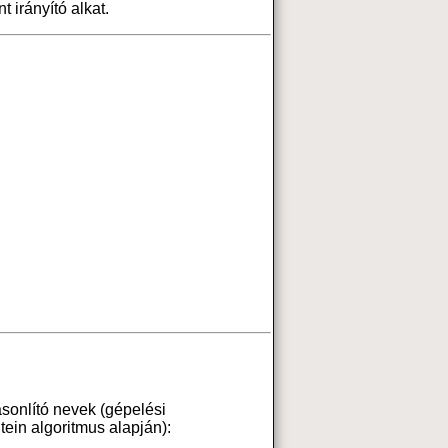
t irányító alkat.
sonlító nevek (gépelési
ein algoritmus alapján):