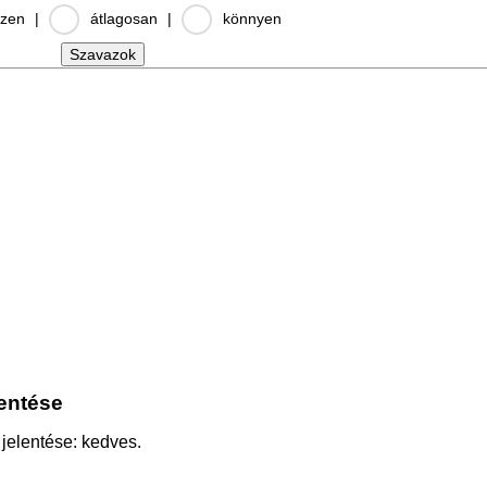
zen
|
átlagosan
|
könnyen
lentése
 jelentése: kedves.