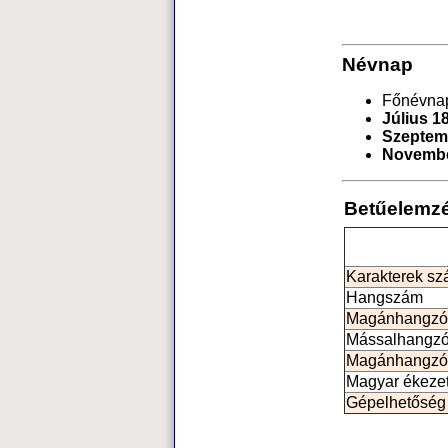
Névnap
Főnévna
Július 18
Szeptem
Novembe
Betűelemz
Karakterek s
Hangszám
Magánhangzó
Mássalhangz
Magánhangzó
Magyar ékeze
Gépelhetőség