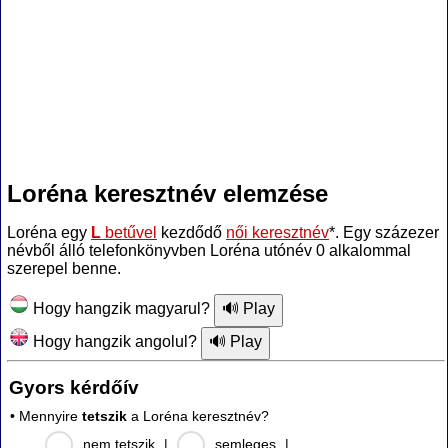
Loréna keresztnév elemzése
Loréna egy
L
betűvel
kezdődő
női keresztnév
*. Egy százezer
névből álló telefonkönyvben Loréna utónév 0 alkalommal
szerepel benne.
Hogy hangzik magyarul?
Hogy hangzik angolul?
Gyors kérdőív
• Mennyire
tetszik
a Loréna keresztnév?
nem tetszik
|
semleges
|