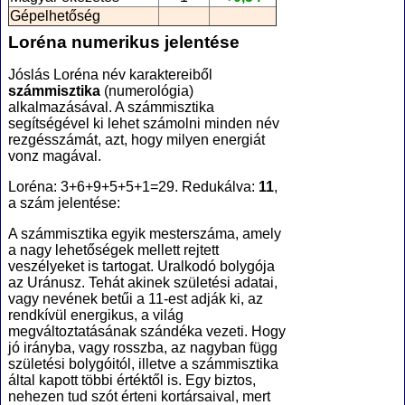
Gépelhetőség
Loréna numerikus jelentése
Jóslás Loréna név karaktereiből
számmisztika
(numerológia
)
alkalmazásával. A számmisztika
segítségével ki lehet számolni minden név
rezgésszámát, azt, hogy milyen energiát
vonz magával.
Loréna: 3+6+9+5+5+1=29. Redukálva:
11
,
a szám jelentése:
A számmisztika egyik mesterszáma, amely
a nagy lehetőségek mellett rejtett
veszélyeket is tartogat. Uralkodó bolygója
az Uránusz. Tehát akinek születési adatai,
vagy nevének betűi a 11-est adják ki, az
rendkívül energikus, a világ
megváltoztatásának szándéka vezeti. Hogy
jó irányba, vagy rosszba, az nagyban függ
születési bolygóitól, illetve a számmisztika
által kapott többi értéktől is. Egy biztos,
nehezen tud szót érteni kortársaival, mert