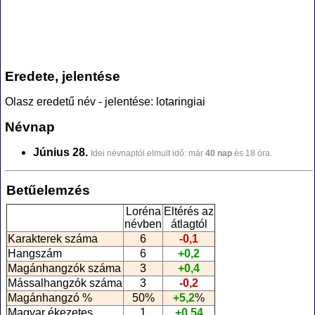
Eredete, jelentése
Olasz eredetű név - jelentése: lotaringiai
Névnap
Június 28.
Idei névnaptól elmult idő: már
40 nap
és 18 óra.
Betűelemzés
Loréna
Eltérés az
névben
átlagtól
Karakterek száma
6
-0,1
Hangszám
6
+0,2
Magánhangzók száma
3
+0,4
Mássalhangzók száma
3
-0,2
Magánhangzó %
50%
+5,2
%
Magyar ékezetes
1
+0,54