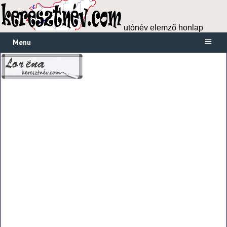
utónév elemző honlap
Menu