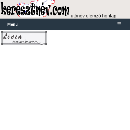
utónév elemző honlap
Menu