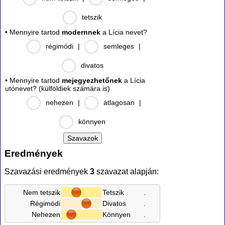
tetszik
• Mennyire tartod
modernnek
a Lícia nevet?
régimódi
|
semleges
|
divatos
• Mennyire tartod
mejegyezhetőnek
a Lícia
utónevet? (külföldiek számára is)
nehezen
|
átlagosan
|
könnyen
Eredmények
Szavazási eredmények
3
szavazat alapján:
Nem tetszik
Tetszik
.
Régimódi
Divatos
.
Nehezen
Könnyen
.