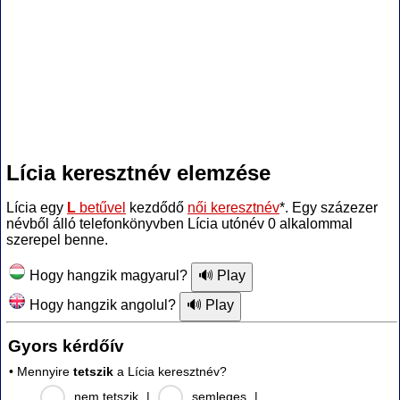
Lícia keresztnév elemzése
Lícia egy
L
betűvel
kezdődő
női keresztnév
*. Egy százezer
névből álló telefonkönyvben Lícia utónév 0 alkalommal
szerepel benne.
Hogy hangzik magyarul?
Hogy hangzik angolul?
Gyors kérdőív
• Mennyire
tetszik
a Lícia keresztnév?
nem tetszik
|
semleges
|