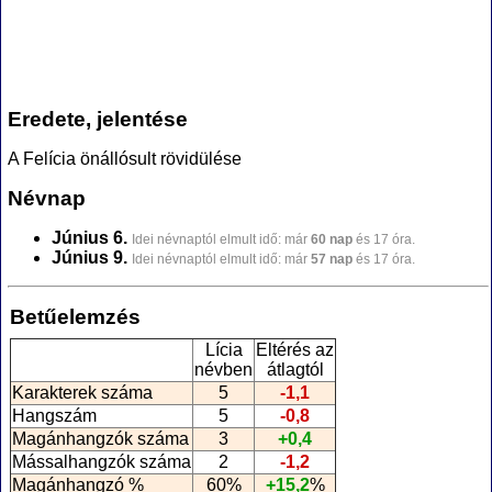
Eredete, jelentése
A Felícia önállósult rövidülése
Névnap
Június 6.
Idei névnaptól elmult idő: már
60 nap
és 17 óra.
Június 9.
Idei névnaptól elmult idő: már
57 nap
és 17 óra.
Betűelemzés
Lícia
Eltérés az
névben
átlagtól
Karakterek száma
5
-1,1
Hangszám
5
-0,8
Magánhangzók száma
3
+0,4
Mássalhangzók száma
2
-1,2
Magánhangzó %
60%
+15,2
%