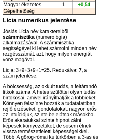
Magyar ékezetes
1
+0,54
Gépelhetőség
Lícia numerikus jelentése
Jóslás Lícia név karaktereiből
számmisztika
(numerológia
)
alkalmazásával. A számmisztika
segítségével ki lehet számolni minden név
rezgésszámát, azt, hogy milyen energiát
vonz magával.
Lícia: 3+9+3+9+1=25. Redukálva:
7
, a
szám jelentése:
A bölcsesség, az okkult tudás, a feltárandó
titkok száma. A hetes szülöttei olyan tudás
birtokosai, amivel irányíthatják a többieket.
Könnyen felszínre hozzák a tudatalattiban
rejlő érzéseket, gondolatokat, nagyon erős
az intuíciójuk, szinte belelátnak másokba.
Erős akaratukkal szinte hipnotizálni
képesek környezetüket, de sosem élnek
vissza természetfeletti képességeikkel.
Több: A görög-római kultúrkörben a 3-as és