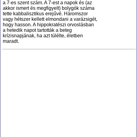
a 7-es szent szám. A 7-est a napok és (az
akkor ismert és megfigyelt) bolygók száma
tette kabbalisztikus erejűvé. Háromszor
vagy hétszer kellett elmondani a varázsigét,
hogy hasson. A hippokratészi orvoslásban
a hetedik napot tartották a beteg
krízisnapjának, ha azt túlélte, életben
maradt.