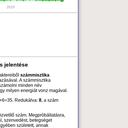
2010
s jelentése
raktereiből
számmisztika
azásával. A számmisztika
 számolni minden név
ogy milyen energiát vonz magával.
6+6=35. Redukálva:
8
, a szám
özvetítő szám. Megpróbáltatásra,
l, szenvedést, betegséget
jegyében született, annak