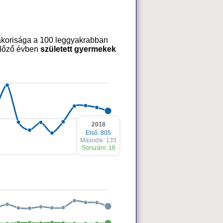
yakorisága a 100 leggyakrabban
 előző évben
született gyermekek
2018
Első: 805
Második: 135
Sorszám: 16