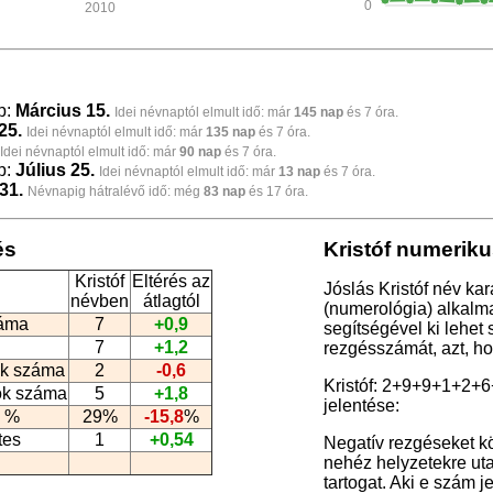
0
2010
p:
Március 15.
Idei névnaptól elmult idő: már
145 nap
és 7 óra.
25.
Idei névnaptól elmult idő: már
135 nap
és 7 óra.
Idei névnaptól elmult idő: már
90 nap
és 7 óra.
p:
Július 25.
Idei névnaptól elmult idő: már
13 nap
és 7 óra.
31.
Névnapig hátralévő idő: még
83 nap
és 17 óra.
és
Kristóf numeriku
Kristóf
Eltérés az
Jóslás Kristóf név ka
névben
átlagtól
(numerológia
) alkalm
záma
7
+0,9
segítségével ki lehet
7
+1,2
rezgésszámát, azt, h
k száma
2
-0,6
Kristóf: 2+9+9+1+2+
ók száma
5
+1,8
jelentése:
 %
29%
-15,8
%
tes
1
+0,54
Negatív rezgéseket k
nehéz helyzetekre uta
tartogat. Aki e szám 