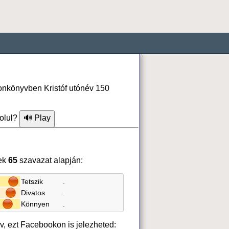
fonkönyvben Kristóf utónév 150
olul?
ek
65
szavazat alapján:
Tetszik
.
Divatos
.
Könnyen
.
év, ezt Facebookon is jelezheted: