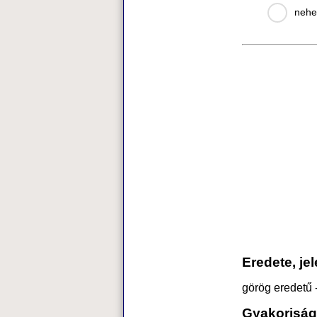
nehe
Eredete, je
görög eredetű -
Gyakoriság