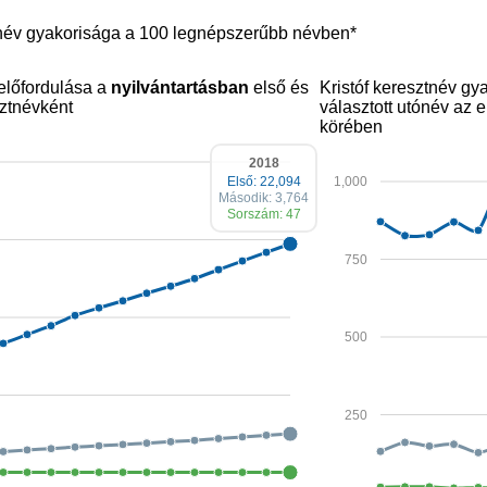
tnév gyakorisága a 100 legnépszerűbb névben*
 előfordulása a
nyilvántartásban
első és
Kristóf keresztnév g
ztnévként
választott utónév az
körében
2018
1,000
Első: 22,094
Második: 3,764
Sorszám: 47
750
500
250