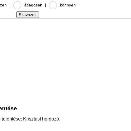
zen
|
átlagosan
|
könnyen
lentése
 jelentése: Krisztust hordozó.