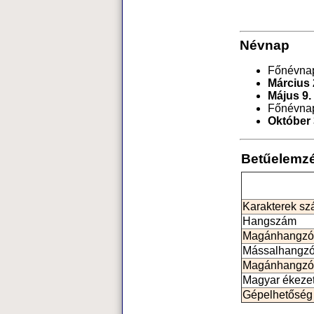
Névnap
Főnévna
Március 
Május 9.
Főnévna
Október 
Betűelemz
Karakterek s
Hangszám
Magánhangzó
Mássalhangz
Magánhangzó
Magyar ékeze
Gépelhetőség