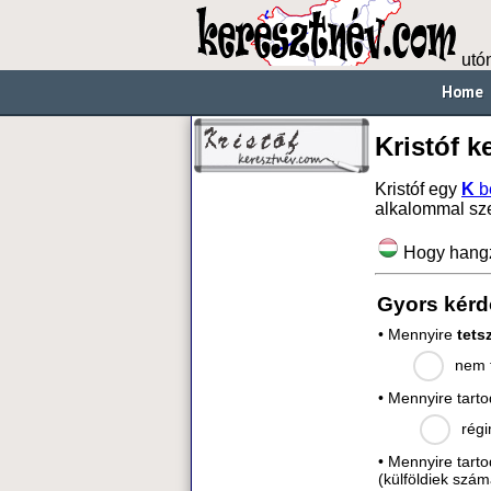
utó
Home
Kristóf k
Kristóf egy
K
b
alkalommal sz
Hogy hang
Gyors kérd
• Mennyire
tets
nem t
• Mennyire tart
régi
• Mennyire tart
(külföldiek szám