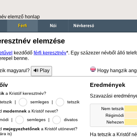
név elemző honlap
Férfi
Női
Névkereső
eresztnév elemzése
etűvel
kezdődő
férfi keresztnév
*. Egy százezer névből álló tele
erepel benne.
zik magyarul?
Hogy hangzik ang
őív
Eredmények
zik
a Kristóf keresztnév?
Szavazási eredmény
etszik
|
semleges
|
tetszik
Nem tetszik
od
modernnek
a Kristóf nevet?
Régimódi
módi
|
semleges
|
divatos
Nehezen
od
mejegyezhetőnek
a Kristóf utónevet?
ára is)
Ha tetszik a Kristóf n