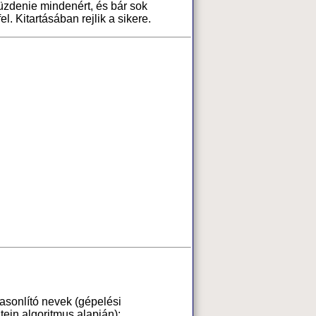
zdenie mindenért, és bár sok
l. Kitartásában rejlik a sikere.
hasonlító nevek (gépelési
ein algoritmus alapján):