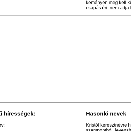
keményen meg kell kü
csapás éri, nem adja fe
ű hírességek:
Hasonló nevek
év:
Kristóf keresztnévre 
szempontból, levensht