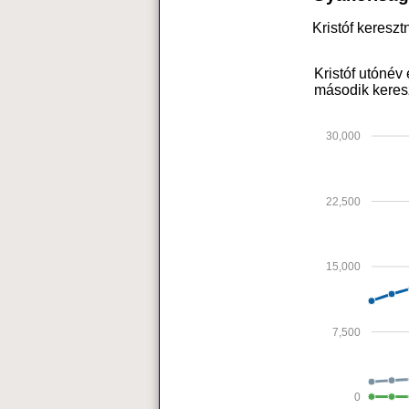
Kristóf keresz
Kristóf utónév
második keres
30,000
22,500
15,000
7,500
0