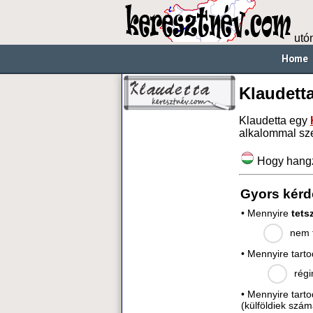
utó
Home
Klaudett
Klaudetta egy
alkalommal sz
Hogy hang
Gyors kérd
• Mennyire
tets
nem t
• Mennyire tart
régi
• Mennyire tart
(külföldiek szám