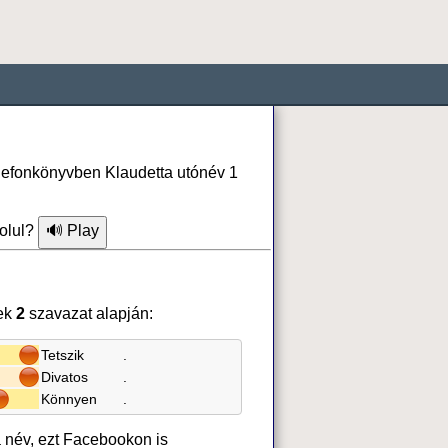
elefonkönyvben Klaudetta utónév 1
olul?
ek
2
szavazat alapján:
Tetszik
.
Divatos
.
Könnyen
.
a név, ezt Facebookon is