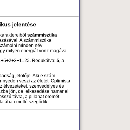
kus jelentése
karaktereiből
számmisztika
azásával. A számmisztika
 számolni minden név
ogy milyen energiát vonz magával.
+4+5+2+2+1=23. Redukálva:
5
, a
abadság jelölője. Aki e szám
önnyedén veszi az életet. Optimista
az élvezeteket, szenvedélyes és
ázba jön, de lelkesedése hamar el
osszú távra, a pillanat örömét
ltalában mellé szegődik.