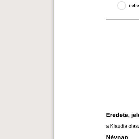
nehe
Eredete, je
a Klaudia olas
Névnap