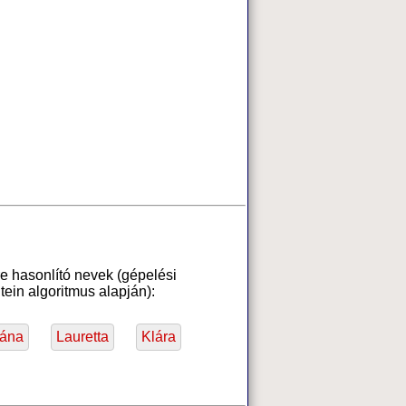
e hasonlító nevek (gépelési
ein algoritmus alapján):
iána
Lauretta
Klára