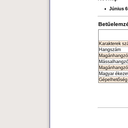
Június 6
Betűelemz
Karakterek s
Hangszám
Magánhangzó
Mássalhangz
Magánhangzó
Magyar ékeze
Gépelhetőség