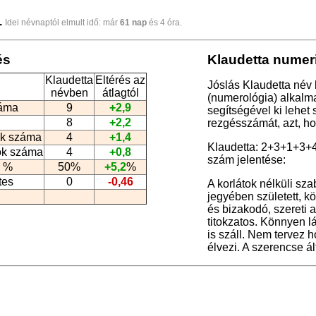
.
Idei névnaptól elmult idő: már
61 nap
és 4 óra.
és
Klaudetta numeri
Klaudetta
Eltérés az
Jóslás Klaudetta név 
névben
átlagtól
(numerológia
) alkalm
záma
9
+2,9
segítségével ki lehet
8
+2,2
rezgésszámát, azt, h
k száma
4
+1,4
Klaudetta: 2+3+1+3
ók száma
4
+0,8
szám jelentése:
 %
50%
+5,2
%
tes
0
-0,46
A korlátok nélküli sz
jegyében született, k
és bizakodó, szereti 
titokzatos. Könnyen l
is száll. Nem tervez h
élvezi. A szerencse á