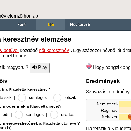
név elemző honlap
Férfi
Női
Névkereső
a keresztnév elemzése
K
betűvel
kezdődő
női keresztnév
*. Egy százezer névből álló t
erepel benne.
zik magyarul?
Hogy hangzik ang
őív
Eredmények
zik
a Klaudetta keresztnév?
Szavazási eredmény
etszik
|
semleges
|
tetszik
Nem tetszik
od
modernnek
a Klaudetta nevet?
Régimódi
módi
|
semleges
|
divatos
Nehezen
od
mejegyezhetőnek
a Klaudetta utónevet?
ára is)
Ha tetszik a Klaudett