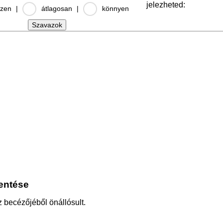
jelezheted:
zen
|
átlagosan
|
könnyen
lentése
z becézőjéből önállósult.