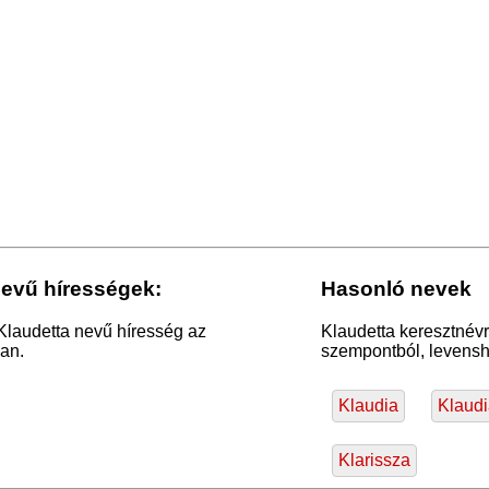
nevű hírességek:
Hasonló nevek
Klaudetta nevű híresség az
Klaudetta keresztnévr
an.
szempontból, levensht
Klaudia
Klaud
Klarissza