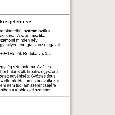
kus jelentése
karaktereiből
számmisztika
azásával. A számmisztika
 számolni minden név
ogy milyen energiát vonz magával.
8+9+1+5=28. Redukálva:
1
, a
 egység szimbóluma. Az 1-es
ber határozott, kreatív, egyszerű
tett egyéniség. Győztes típus,
 szellemű. Hajlamos beavatkozni
teni nem tud, ám szerencséjére
amiben a többiekkel szemben.