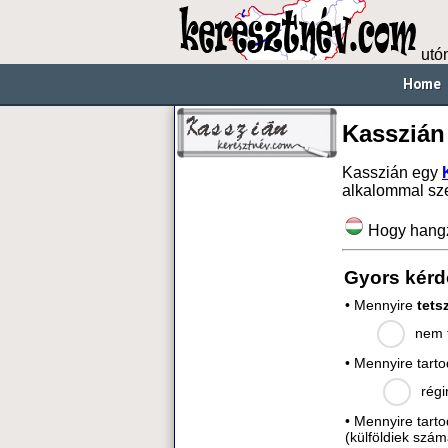
utó
Home
Kasszián
Kasszián egy
alkalommal sz
Hogy hang
Gyors kérd
• Mennyire
tets
nem t
• Mennyire tart
régi
• Mennyire tart
(külföldiek szám