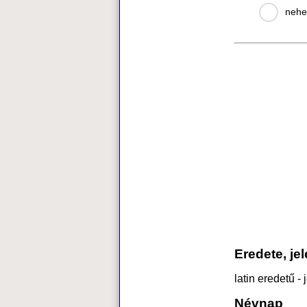
nehe
Eredete, je
latin eredetű -
Névnap