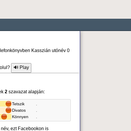
telefonkönyvben Kasszián utónév 0
olul?
ek
2
szavazat alapján:
Tetszik
.
Divatos
.
Könnyen
.
 név, ezt Facebookon is