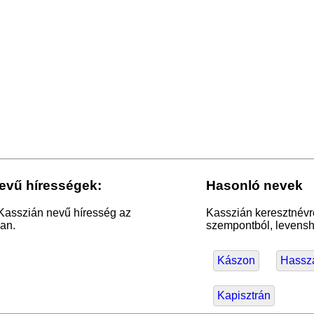
evű hírességek:
Hasonló nevek
 Kasszián nevű híresség az
Kasszián keresztnévr
an.
szempontból, levensht
Kászon
Hassz
Kapisztrán