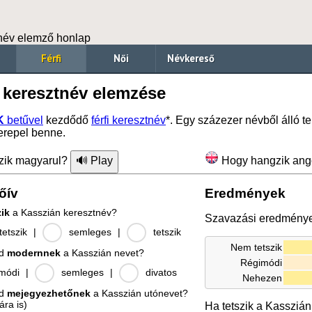
név elemző honlap
Férfi
Női
Névkereső
 keresztnév elemzése
K
betűvel
kezdődő
férfi keresztnév
*. Egy százezer névből álló 
erepel benne.
zik magyarul?
Hogy hangzik ang
őív
Eredmények
zik
a Kasszián keresztnév?
Szavazási eredmény
etszik
|
semleges
|
tetszik
Nem tetszik
od
modernnek
a Kasszián nevet?
Régimódi
módi
|
semleges
|
divatos
Nehezen
od
mejegyezhetőnek
a Kasszián utónevet?
ára is)
Ha tetszik a Kasszián