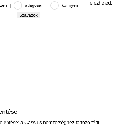
jelezheted:
zen
|
átlagosan
|
könnyen
lentése
 jelentése: a Cassius nemzetséghez tartozó férfi.