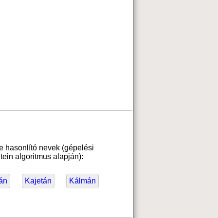
e hasonlító nevek (gépelési
ein algoritmus alapján):
án
Kajetán
Kálmán