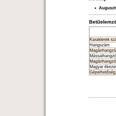
Auguszt
Betűelemz
Karakterek s
Hangszám
Magánhangzó
Mássalhangz
Magánhangzó
Magyar ékeze
Gépelhetőség