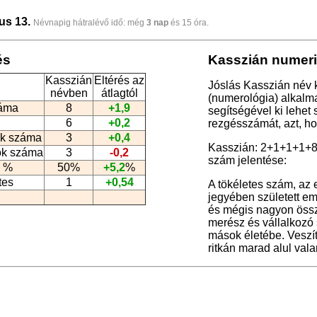
us 13.
Névnapig hátralévő idő: még
3 nap
és 15 óra.
és
Kasszián numeri
Kasszián
Eltérés az
Jóslás Kasszián név 
névben
átlagtól
(numerológia
) alkalm
záma
8
+1,9
segítségével ki lehet
6
+0,2
rezgésszámát, azt, h
k száma
3
+0,4
Kasszián: 2+1+1+1+
ók száma
3
-0,2
szám jelentése:
 %
50%
+5,2
%
tes
1
+0,54
A tökéletes szám, az
jegyében született em
és mégis nagyon össze
merész és vállalkozó
mások életébe. Veszí
ritkán marad alul val