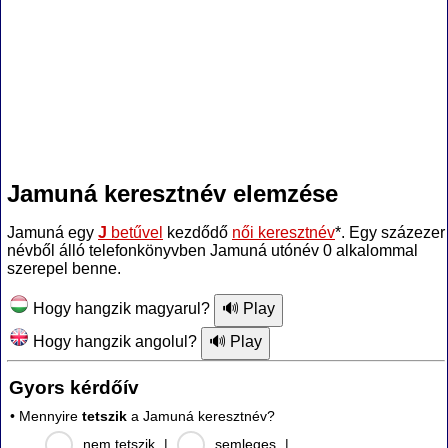
Jamuná keresztnév elemzése
Jamuná egy
J
betűvel
kezdődő
női keresztnév
*. Egy százezer
névből álló telefonkönyvben Jamuná utónév 0 alkalommal
szerepel benne.
Hogy hangzik magyarul?
Hogy hangzik angolul?
Gyors kérdőív
• Mennyire
tetszik
a Jamuná keresztnév?
nem tetszik
|
semleges
|