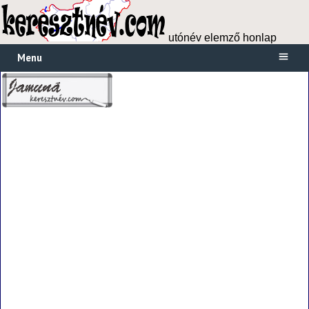
utónév elemző honlap
Menu