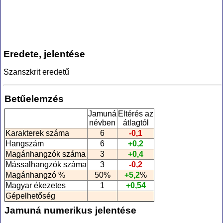
Eredete, jelentése
Szanszkrit eredetű
Betűelemzés
Jamuná
Eltérés az
névben
átlagtól
Karakterek száma
6
-0,1
Hangszám
6
+0,2
Magánhangzók száma
3
+0,4
Mássalhangzók száma
3
-0,2
Magánhangzó %
50%
+5,2
%
Magyar ékezetes
1
+0,54
Gépelhetőség
Jamuná numerikus jelentése