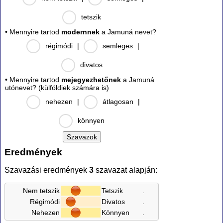
tetszik
• Mennyire tartod
modernnek
a Jamuná nevet?
régimódi
|
semleges
|
divatos
• Mennyire tartod
mejegyezhetőnek
a Jamuná
utónevet? (külföldiek számára is)
nehezen
|
átlagosan
|
könnyen
Eredmények
Szavazási eredmények
3
szavazat alapján:
Nem tetszik
Tetszik
.
Régimódi
Divatos
.
Nehezen
Könnyen
.