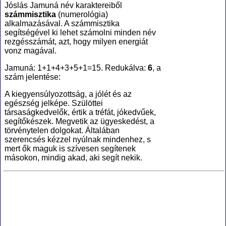
Jóslás Jamuná név karaktereiből
számmisztika
(numerológia
)
alkalmazásával. A számmisztika
segítségével ki lehet számolni minden név
rezgésszámát, azt, hogy milyen energiát
vonz magával.
Jamuná: 1+1+4+3+5+1=15. Redukálva:
6
, a
szám jelentése:
A kiegyensúlyozottság, a jólét és az
egészség jelképe. Szülöttei
társaságkedvelők, értik a tréfát, jókedvűek,
segítőkészek. Megvetik az ügyeskedést, a
törvénytelen dolgokat. Általában
szerencsés kézzel nyúlnak mindenhez, s
mert ők maguk is szívesen segítenek
másokon, mindig akad, aki segít nekik.