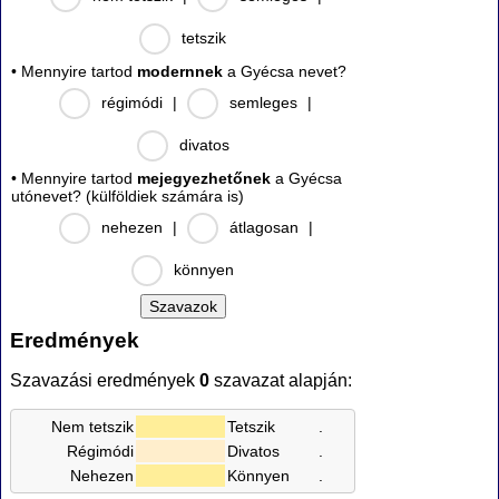
tetszik
• Mennyire tartod
modernnek
a Gyécsa nevet?
régimódi
|
semleges
|
divatos
• Mennyire tartod
mejegyezhetőnek
a Gyécsa
utónevet? (külföldiek számára is)
nehezen
|
átlagosan
|
könnyen
Eredmények
Szavazási eredmények
0
szavazat alapján:
Nem tetszik
Tetszik
.
Régimódi
Divatos
.
Nehezen
Könnyen
.