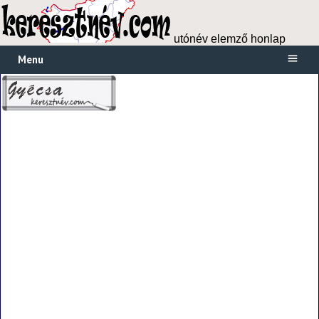
utónév elemző honlap
Menu