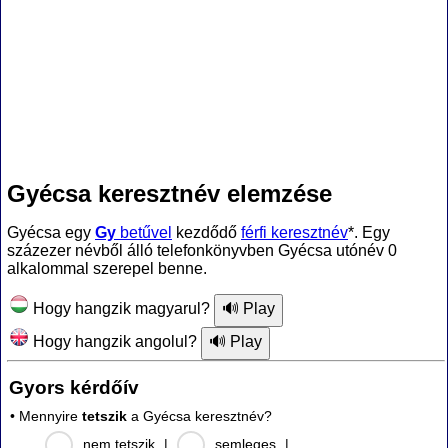
Gyécsa keresztnév elemzése
Gyécsa egy
Gy
betűvel
kezdődő
férfi keresztnév
*. Egy
százezer névből álló telefonkönyvben Gyécsa utónév 0
alkalommal szerepel benne.
Hogy hangzik magyarul?
Hogy hangzik angolul?
Gyors kérdőív
• Mennyire
tetszik
a Gyécsa keresztnév?
nem tetszik
|
semleges
|