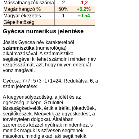
Mássalhangzók száma
2
-1,2
Magánhangzó %
50%
+5,2
%
Magyar ékezetes
1
+0,54
Gépelhetőség
Gyécsa numerikus jelentése
Jóslás Gyécsa név karaktereiből
számmisztika
(numerológia
)
alkalmazásával. A számmisztika
segítségével ki lehet számolni minden név
rezgésszámát, azt, hogy milyen energiát
vonz magával.
Gyécsa: 7+7+5+3+1+1=24. Redukálva:
6
, a
szám jelentése:
A kiegyensúlyozottság, a jólét és az
egészség jelképe. Szülöttei
társaságkedvelők, értik a tréfát, jókedvűek,
segítőkészek. Megvetik az ügyeskedést, a
törvénytelen dolgokat. Általában
szerencsés kézzel nyúlnak mindenhez, s
mert ők maguk is szívesen segítenek
másokon, mindig akad, aki segít nekik.