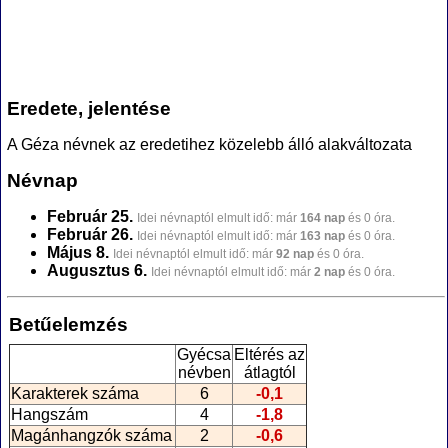
Eredete, jelentése
A Géza névnek az eredetihez közelebb álló alakváltozata
Névnap
Február 25.
Idei névnaptól elmult idő: már
164 nap
és 0 óra.
Február 26.
Idei névnaptól elmult idő: már
163 nap
és 0 óra.
Május 8.
Idei névnaptól elmult idő: már
92 nap
és 0 óra.
Augusztus 6.
Idei névnaptól elmult idő: már
2 nap
és 0 óra.
Betűelemzés
Gyécsa
Eltérés az
névben
átlagtól
Karakterek száma
6
-0,1
Hangszám
4
-1,8
Magánhangzók száma
2
-0,6