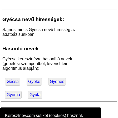
Gyécsa nevű hírességek:
Sajnos, nincs Gyécsa nevű híresség az
adatbázisunkban.
Hasonló nevek
Gyécsa keresztnévre hasonlító nevek
(gépelési szempontból, levenshtein
algoritmus alapján):
Gécsa
Gyeke
Gyenes
Gyoma
Gyula
*Források
Keresztnev.com sütiket (cookies) használ.