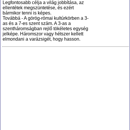
Legfontosabb célja a világ jobbítása, az
ellentétek megszüntetése, és ezért
bármikor tenni is képes.
Továbbá - A görög-római kultúrkörben a 3-
as és a 7-es szent szám. A 3-as a
szentháromságban rejlő tökéletes egység
jelképe. Háromszor vagy hétszer kellett
elmondani a varázsigét, hogy hasson.