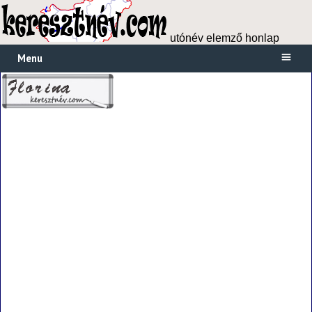
utónév elemző honlap
Menu