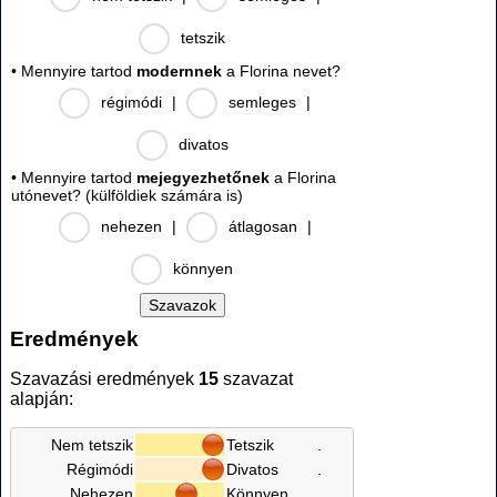
tetszik
• Mennyire tartod
modernnek
a Florina nevet?
régimódi
|
semleges
|
divatos
• Mennyire tartod
mejegyezhetőnek
a Florina
utónevet? (külföldiek számára is)
nehezen
|
átlagosan
|
könnyen
Eredmények
Szavazási eredmények
15
szavazat
alapján:
Nem tetszik
Tetszik
.
Régimódi
Divatos
.
Nehezen
Könnyen
.