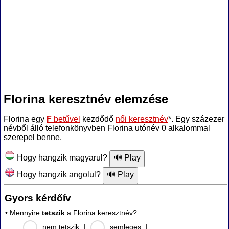
Florina keresztnév elemzése
Florina egy
F
betűvel
kezdődő
női keresztnév
*. Egy százezer
névből álló telefonkönyvben Florina utónév 0 alkalommal
szerepel benne.
Hogy hangzik magyarul?
Hogy hangzik angolul?
Gyors kérdőív
• Mennyire
tetszik
a Florina keresztnév?
nem tetszik
|
semleges
|