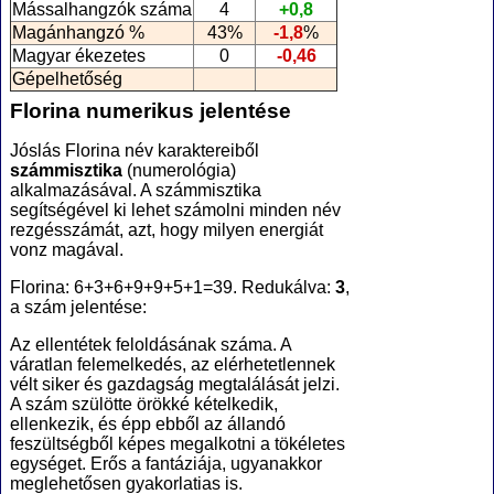
Mássalhangzók száma
4
+0,8
Magánhangzó %
43%
-1,8
%
Magyar ékezetes
0
-0,46
Gépelhetőség
Florina numerikus jelentése
Jóslás Florina név karaktereiből
számmisztika
(numerológia
)
alkalmazásával. A számmisztika
segítségével ki lehet számolni minden név
rezgésszámát, azt, hogy milyen energiát
vonz magával.
Florina: 6+3+6+9+9+5+1=39. Redukálva:
3
,
a szám jelentése:
Az ellentétek feloldásának száma. A
váratlan felemelkedés, az elérhetetlennek
vélt siker és gazdagság megtalálását jelzi.
A szám szülötte örökké kételkedik,
ellenkezik, és épp ebből az állandó
feszültségből képes megalkotni a tökéletes
egységet. Erős a fantáziája, ugyanakkor
meglehetősen gyakorlatias is.