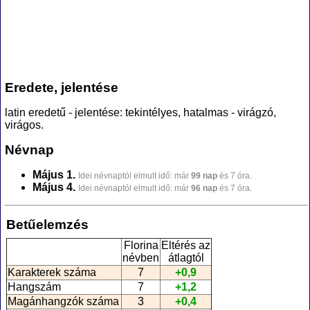
Eredete, jelentése
latin eredetű - jelentése: tekintélyes, hatalmas - virágzó,
virágos.
Névnap
Május 1.
Idei névnaptól elmult idő: már
99 nap
és 7 óra.
Május 4.
Idei névnaptól elmult idő: már
96 nap
és 7 óra.
Betűelemzés
Florina
Eltérés az
névben
átlagtól
Karakterek száma
7
+0,9
Hangszám
7
+1,2
Magánhangzók száma
3
+0,4