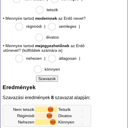
tetszik
• Mennyire tartod
modernnek
az Erdő nevet?
régimódi
|
semleges
|
divatos
• Mennyire tartod
mejegyezhetőnek
az Erdő
utónevet? (külföldiek számára is)
nehezen
|
átlagosan
|
könnyen
Eredmények
Szavazási eredmények
8
szavazat alapján:
Nem tetszik
Tetszik
.
Régimódi
Divatos
.
Nehezen
Könnyen
.