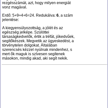
rezgésszámát, azt, hogy milyen energiát
vonz magával.
Erdő: 5+9+4+6=24. Redukálva:
6
, a szám
jelentése:
A kiegyensúlyozottság, a jólét és az
egészség jelképe. Szülöttei
társaságkedvelők, értik a tréfát, jókedvűek,
segítőkészek. Megvetik az ügyeskedést, a
törvénytelen dolgokat. Általában
szerencsés kézzel nyúlnak mindenhez, s
mert ők maguk is szívesen segítenek
másokon, mindig akad, aki segít nekik.