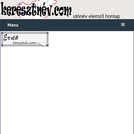
utónév elemző honlap
Menu