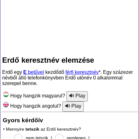
Erdő keresztnév elemzése
Erdő egy
E
betűvel
kezdődő
férfi keresztnév
*. Egy százezer
névből álló telefonkönyvben Erdő utónév 0 alkalommal
szerepel benne.
Hogy hangzik magyarul?
Hogy hangzik angolul?
Gyors kérdőív
• Mennyire
tetszik
az Erdő keresztnév?
nem tetszik
|
semleges
|