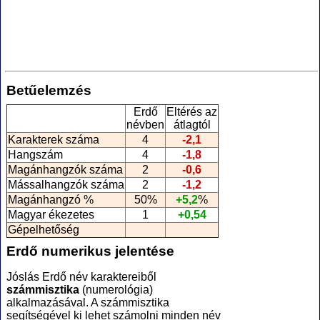
Betűelemzés
Erdő
Eltérés az
névben
átlagtól
Karakterek száma
4
-2,1
Hangszám
4
-1,8
Magánhangzók száma
2
-0,6
Mássalhangzók száma
2
-1,2
Magánhangzó %
50%
+5,2
%
Magyar ékezetes
1
+0,54
Gépelhetőség
Erdő numerikus jelentése
Jóslás Erdő név karaktereiből
számmisztika
(numerológia
)
alkalmazásával. A számmisztika
segítségével ki lehet számolni minden név