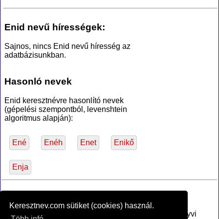
Enid nevű hírességek:
Sajnos, nincs Enid nevű híresség az
adatbázisunkban.
Hasonló nevek
Enid keresztnévre hasonlító nevek
(gépelési szempontból, levenshtein
algoritmus alapján):
Ené
Enéh
Enet
Enikő
Enja
*Források
Keresztnev.com sütiket (cookies) használ.
Az MTA Nyelvtudományi Intézete által anyakönyvi
Több infó