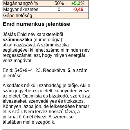
Magánhangzó %
50%
+5,2
%
Magyar ékezetes
0
-0,46
Gépelhetőség
Enid numerikus jelentése
Jóslás Enid név karaktereiből
számmisztika
(numerológia
)
alkalmazásával. A számmisztika
segítségével ki lehet számolni minden név
rezgésszámát, azt, hogy milyen energiát
vonz magával.
Enid: 5+5+9+4=23. Redukálva:
5
, a szám
jelentése:
A korlátok nélküli szabadság jelölője. Aki e
szám jegyében született, könnyedén veszi
az életet. Optimista és bizakodó, szereti az
élvezeteket, szenvedélyes és titokzatos.
Könnyen lázba jön, de lelkesedése hamar
el is száll. Nem tervez hosszú távra, a
pillanat örömét élvezi. A szerencse
általában mellé szegődik.