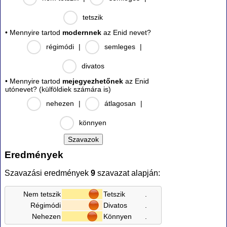
tetszik
• Mennyire tartod
modernnek
az Enid nevet?
régimódi
|
semleges
|
divatos
• Mennyire tartod
mejegyezhetőnek
az Enid
utónevet? (külföldiek számára is)
nehezen
|
átlagosan
|
könnyen
Eredmények
Szavazási eredmények
9
szavazat alapján:
Nem tetszik
Tetszik
.
Régimódi
Divatos
.
Nehezen
Könnyen
.