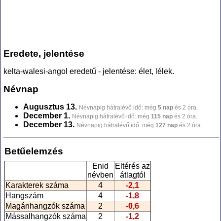
Eredete, jelentése
kelta-walesi-angol eredetű - jelentése: élet, lélek.
Névnap
Augusztus 13.
Névnapig hátralévő idő: még
5 nap
és 2 óra.
December 1.
Névnapig hátralévő idő: még
115 nap
és 2 óra.
December 13.
Névnapig hátralévő idő: még
127 nap
és 2 óra.
Betűelemzés
Enid
Eltérés az
névben
átlagtól
Karakterek száma
4
-2,1
Hangszám
4
-1,8
Magánhangzók száma
2
-0,6
Mássalhangzók száma
2
-1,2