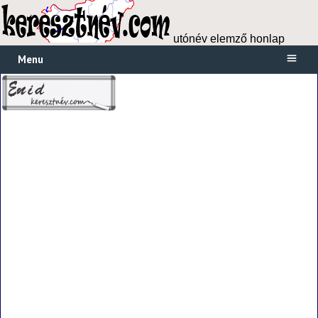
utónév elemző honlap
Menu