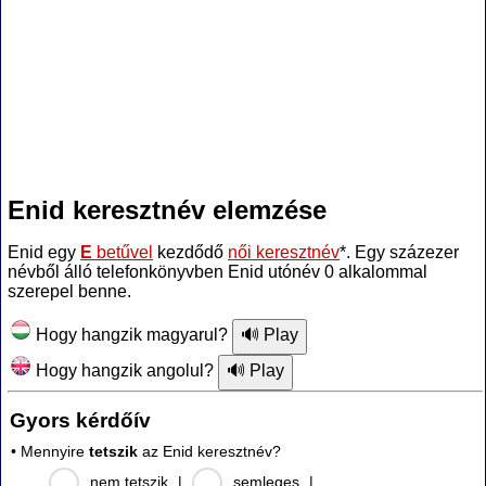
Enid keresztnév elemzése
Enid egy
E
betűvel
kezdődő
női keresztnév
*. Egy százezer
névből álló telefonkönyvben Enid utónév 0 alkalommal
szerepel benne.
Hogy hangzik magyarul?
Hogy hangzik angolul?
Gyors kérdőív
• Mennyire
tetszik
az Enid keresztnév?
nem tetszik
|
semleges
|