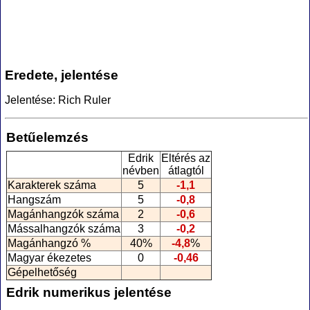
Eredete, jelentése
Jelentése: Rich Ruler
Betűelemzés
Edrik
Eltérés az
névben
átlagtól
Karakterek száma
5
-1,1
Hangszám
5
-0,8
Magánhangzók száma
2
-0,6
Mássalhangzók száma
3
-0,2
Magánhangzó %
40%
-4,8
%
Magyar ékezetes
0
-0,46
Gépelhetőség
Edrik numerikus jelentése