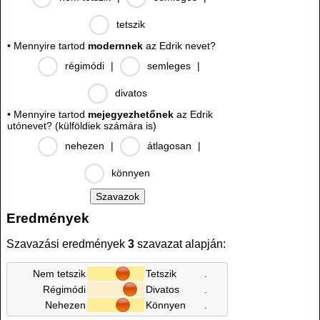
tetszik
• Mennyire tartod
modernnek
az Edrik nevet?
régimódi
|
semleges
|
divatos
• Mennyire tartod
mejegyezhetőnek
az Edrik
utónevet? (külföldiek számára is)
nehezen
|
átlagosan
|
könnyen
Eredmények
Szavazási eredmények
3
szavazat alapján:
Nem tetszik
Tetszik
.
Régimódi
Divatos
.
Nehezen
Könnyen
.