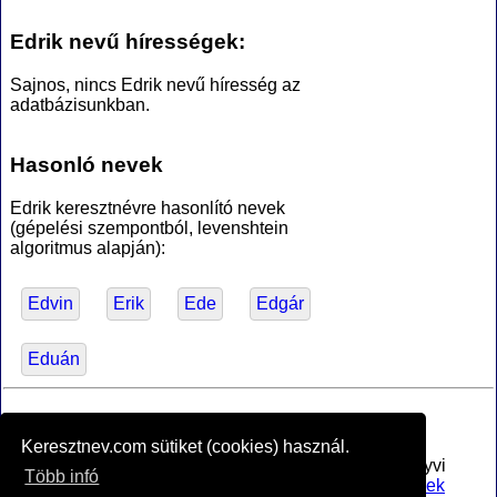
Edrik nevű hírességek:
Sajnos, nincs Edrik nevű híresség az
adatbázisunkban.
Hasonló nevek
Edrik keresztnévre hasonlító nevek
(gépelési szempontból, levenshtein
algoritmus alapján):
Edvin
Erik
Ede
Edgár
Eduán
*Források
Keresztnev.com sütiket (cookies) használ.
Az MTA Nyelvtudományi Intézete által anyakönyvi
Több infó
bejegyzésre alkalmasnak minősített
férfi utónevek