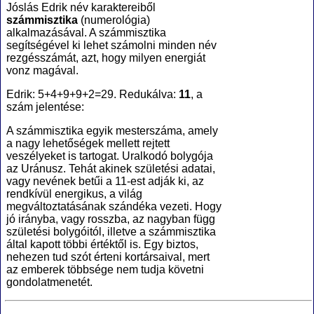
Jóslás Edrik név karaktereiből
számmisztika
(numerológia
)
alkalmazásával. A számmisztika
segítségével ki lehet számolni minden név
rezgésszámát, azt, hogy milyen energiát
vonz magával.
Edrik: 5+4+9+9+2=29. Redukálva:
11
, a
szám jelentése:
A számmisztika egyik mesterszáma, amely
a nagy lehetőségek mellett rejtett
veszélyeket is tartogat. Uralkodó bolygója
az Uránusz. Tehát akinek születési adatai,
vagy nevének betűi a 11-est adják ki, az
rendkívül energikus, a világ
megváltoztatásának szándéka vezeti. Hogy
jó irányba, vagy rosszba, az nagyban függ
születési bolygóitól, illetve a számmisztika
által kapott többi értéktől is. Egy biztos,
nehezen tud szót érteni kortársaival, mert
az emberek többsége nem tudja követni
gondolatmenetét.