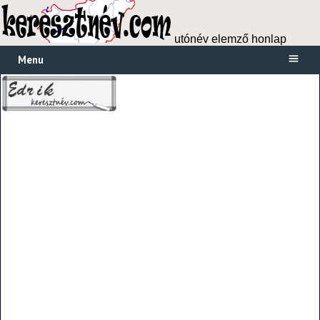
utónév elemző honlap
Menu