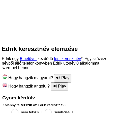
Edrik keresztnév elemzése
Edrik egy
E
betűvel
kezdődő
férfi keresztnév
*. Egy százezer
névből álló telefonkönyvben Edrik utónév 0 alkalommal
szerepel benne.
Hogy hangzik magyarul?
Hogy hangzik angolul?
Gyors kérdőív
• Mennyire
tetszik
az Edrik keresztnév?
nem tetszik
|
semleges
|